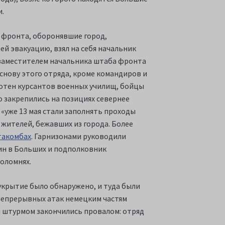
и.
о фронта, оборонявшие город,
й эвакуацию, взял на себя начальник
н заместителем нaчальникa штаба фронта
Основу этого отряда, кроме командиров и
сотен курсантов военных училищ, бойцы
о закрепились нa позициях севернее
«уже 13 мая стали заполнять проходы
 жителей, бежавших из города. Более
такомбах
. Гарнизонами руководили
мин в Больших и подполковник
ноломнях.
укрытие было обнаружено, и туда были
 непрерывных атак немецким частям
 штурмом закончились провалом: отряд