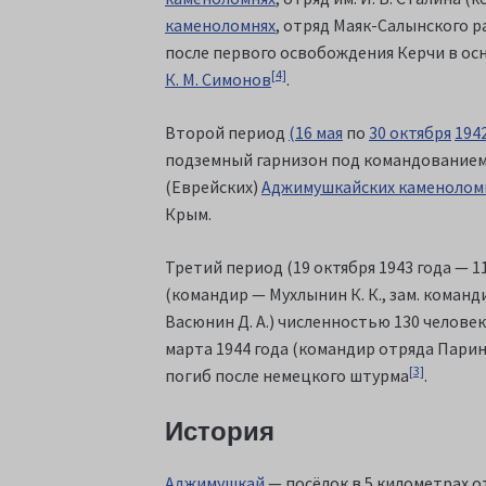
каменоломнях
, отряд Маяк-Салынского ра
после первого освобождения Керчи в осн
[4]
К. М. Симонов
.
Второй период
(16 мая
по
30 октября
194
подземный гарнизон под командование
(Еврейских)
Аджимушкайских каменолом
Крым.
Третий период (19 октября 1943 года — 
(командир — Мухлынин К. К., зам. команд
Васюнин Д. А.) численностью 130 челове
марта 1944 года (командир отряда Парин
[3]
погиб после немецкого штурма
.
История
Аджимушкай
— посёлок в 5 километрах 