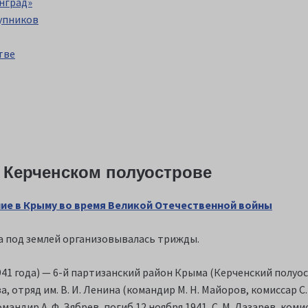
нград»
упников
тве
 Керченском полуострове
ие в Крыму во время Великой Отечественной войны
а под землей организовывалась трижды.
941 года) — 6-й партизанский район Крыма (Керченский полуос
 отряд им. В. И. Ленина (командир М. Н. Майоров, комиссар С.
командир А. Ф. Зябрев, погиб 12 ноября 1941, С. М. Лазарев, коми