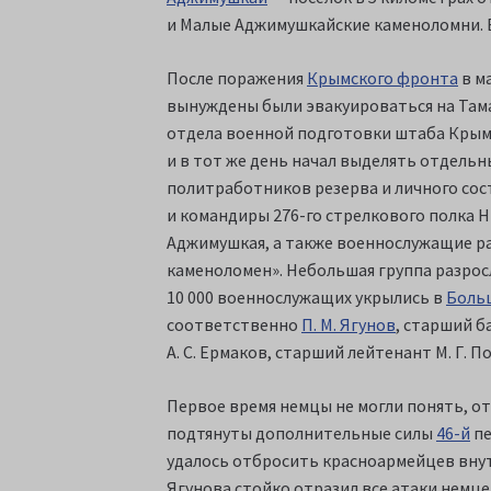
и Малые Аджимушкайские каменоломни. В
После поражения
Крымского фронта
в м
вынуждены были эвакуироваться на Тама
отдела военной подготовки штаба Кры
и в тот же день начал выделять отдельн
политработников резерва и личного сос
и командиры 276-го стрелкового полка Н
Аджимушкая, а также военнослужащие ра
каменоломен». Небольшая группа разросл
10 000 военнослужащих укрылись в
Боль
соответственно
П. М. Ягунов
, старший б
А. С. Ермаков, старший лейтенант М. Г.
Первое время немцы не могли понять, о
подтянуты дополнительные силы
46-й
пе
удалось отбросить красноармейцев вну
Ягунова стойко отразил все атаки немце