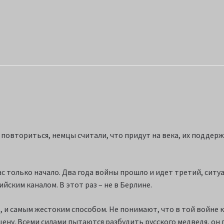
овториться, немцы считали, что придут на века, их поддержив
час только начало. Два года войны прошло и идет третий, ситуа
йским каналом. В этот раз – не в Берлине.
, и самым жестоким способом. Не понимают, что в той войне
ену. Всеми силами пытаются разбудить русского медведя, он п