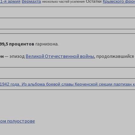
11-я армия
Вермахта
Остатки
Крымского фро
несколько частей усиления
 99,5 процентов
гарнизона.
ен
— эпизод
Великой Отечественной войны
, продолжавшийся
1942 года. Из альбома боевой славы Керченской секции партизан
ком полуострове