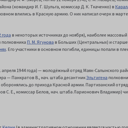
йона (командир И. Г. Шульга, комиссар Д. К. Ткаченко) в
Карал
овном влились в Красную армию. О них написал очерк в марте 
2 года
в некоторых источниках до ноября), наиболее массовый
м полковника
П. М. Ягунова
в Больших (Центральных) и старшег
нях
. Его участники в основном погибли, единицы попали в пл
11 апреля 1944 года) — молодёжный отряд Маяк-Салынского рай
ира — Панкратов В., нач. штаба десантник
Эльтигена
полковник
к оборонялись до прихода Красной армии. Партизанский отряд
ов С. Е., комиссар Белов, нач. штаба Ларионович Владимир) ч
от
Керчи
(в административном отношении является частью гор