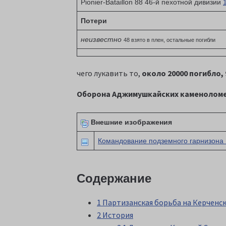
Pionier-Bataillon 88 46-й пехотной дивизии
Потери
неизвестно
48 взято в плен, остальные погибли
чего лукавить то,
около 20000 погибло,
Оборона Аджимушкайских каменолом
Внешние изображения
Командование подземного гарнизона 
Содержание
1 Партизанская борьба на Керченс
2 История