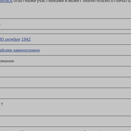
рялась
опытными участниками и может значительно отличать
н
30 октября
1942
айские каменоломни
ермании
†