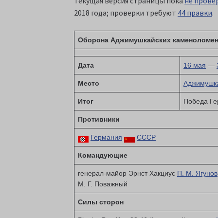
Текущая версия страницы пока
не прове
2018 года; проверки требуют
44 правки
.
Оборона Аджимушкайских каменоломе
Дата
16 мая
—
Место
Аджимушк
Итог
Победа Г
Противники
Германия
СССР
Командующие
генерал-майор Эрнст Хакциус
П. М. Ягунов
М. Г. Поважный
Силы сторон