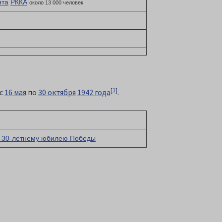
нта
РККА
около 13 000 человек
[1]
 с
16 мая
по
30 октября
1942 года
.
 к 30-летнему юбилею Победы