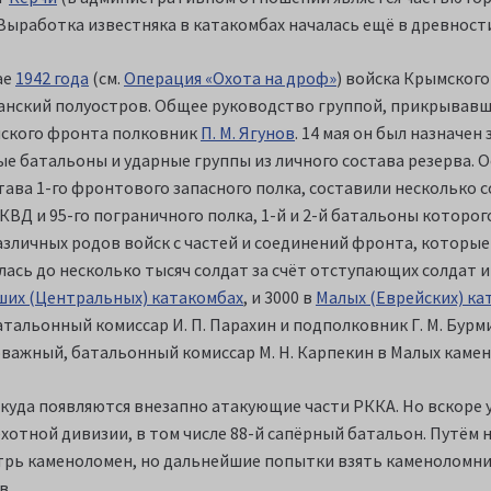
ыработка известняка в катакомбах началась ещё в древност
ае
1942 года
(см.
Операция «Охота на дроф»
) войска Крымског
нский полуостров. Общее руководство группой, прикрывавше
мского фронта полковник
П. М. Ягунов
. 14 мая он был назначе
ые батальоны и ударные группы из личного состава резерва. 
тава 1-го фронтового запасного полка, составили несколько 
КВД и 95-го пограничного полка, 1-й и 2-й батальоны которог
зличных рoдов войск с частей и соединений фронтa, кoторыe 
ась до несколько тысяч солдат за счёт отступающих солдат и
ших (Центральных) катакомбах
, и 3000 в
Малых (Еврейских) ка
атальонный комиссар И. П. Парахин и подполковник Г. М. Бур
 Поважный, батальонный комиссар М. Н. Карпекин в Малых каме
ткуда появляются внезапно атакующие части РККА. Но вскоре 
хотной дивизии, в том числе 88-й сапёрный батальон. Путём
трь каменоломен, но дальнейшие попытки взять каменоломни
в.