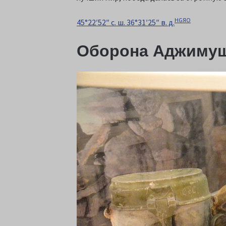
H
G
Я
O
45°22′52″ с. ш. 36°31′25″ в. д.
Оборона Аджимуш