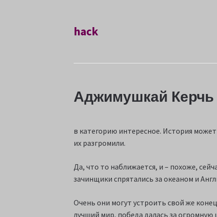
hack
Аджимушкай Керчь
в категорию интересное. История может п
их разгромили.
Да, что то наближается, и – похоже, сей
зачинщики спрятались за океаном и Англи
Очень они могут устроить свой же конец
лучший мир, победа далась за огромную ц