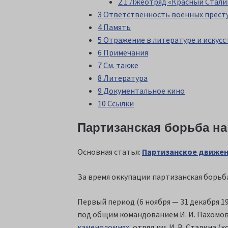
2.1 Лжеотряд «Красный Стали
3 Ответственность военных прест
4 Память
5 Отражение в литературе и искусс
6 Примечания
7 См. также
8 Литература
9 Документальное кино
10 Ссылки
Партизанская борьба на
Основная статья:
Партизанское движен
За время оккупации партизанская борьб
Первый период (6 ноября — 31 декабря 1
под общим командованием И. И. Пахомова,
каменоломнях
, отряд им. И. В. Сталина (