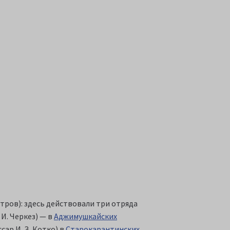
тров): здесь действовали три отряда
 И. Черкез) — в
Аджимушкайских
ссар И. З. Котко) в
Старокарантинских