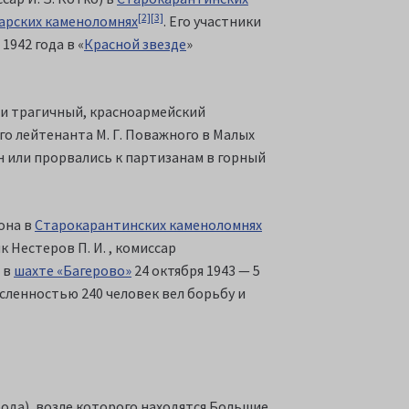
[2]
[3]
арских каменоломнях
. Его участники
1942 года в «
Красной звезде
»
 и трагичный, красноармейский
о лейтенанта М. Г. Поважного в Малых
ен или прорвались к партизанам в горный
она в
Старокарантинских каменоломнях
 Нестеров П. И. , комиссар
 в
шахте «Багерово»
24 октября 1943 — 5
исленностью 240 человек вел борьбу и
ода), возле которого находятся Большие