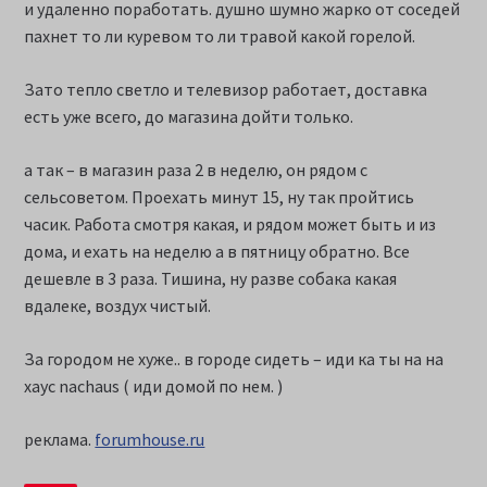
и удаленно поработать. душно шумно жарко от соседей
пахнет то ли куревом то ли травой какой горелой.
Зато тепло светло и телевизор работает, доставка
есть уже всего, до магазина дойти только.
а так – в магазин раза 2 в неделю, он рядом с
сельсоветом. Проехать минут 15, ну так пройтись
часик. Работа смотря какая, и рядом может быть и из
дома, и ехать на неделю а в пятницу обратно. Все
дешевле в 3 раза. Тишина, ну разве собака какая
вдалеке, воздух чистый.
За городом не хуже.. в городе сидеть – иди ка ты на на
хаус nachaus ( иди домой по нем. )
реклама.
forumhouse.ru