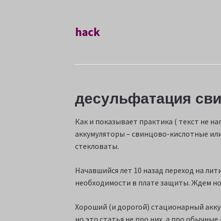
hack
десульфатация сви
Как и показывает практика ( текст не н
аккумуляторы – свинцово-кислотные или 
стекловаты.
Начавшийся лет 10 назад переход на лит
необходимости в плате защиты. Ждем нов
Хороший (и дорогой) стационарный аккум
но это статья не про них, а про обычные