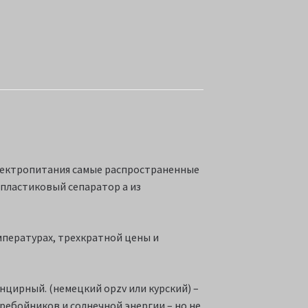
 электропитания самые распространенные
 пластиковый сепаратор а из
емпературах, трехкратной цены и
нцирный. (немецкий opzv или курский) –
еребойников и солнечной энергии – но не