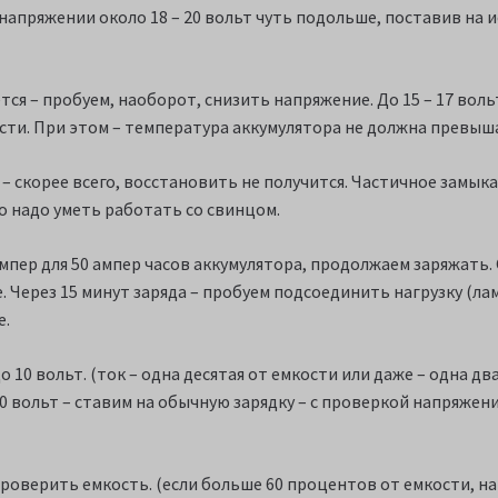
апряжении около 18 – 20 вольт чуть подольше, поставив на ис
тся – пробуем, наоборот, снизить напряжение. До 15 – 17 вол
сти. При этом – температура аккумулятора не должна превыша
– скорее всего, восстановить не получится. Частичное замыка
о надо уметь работать со свинцом.
ампер для 50 ампер часов аккумулятора, продолжаем заряжать.
 Через 15 минут заряда – пробуем подсоединить нагрузку (лам
е.
0 вольт. (ток – одна десятая от емкости или даже – одна двад
 вольт – ставим на обычную зарядку – с проверкой напряжения
проверить емкость. (если больше 60 процентов от емкости, на