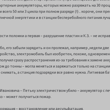
артерные аккумуляторы, которых можно разряжать на 30 проц
всего 50 или 3 цикла при полном разряде (!) .. короче, они пр
олнечной энергетики и в станции бесперебойного питания луч
ти поломки а первая – разрушение пластин и К.З. – не исправ
бо, его забыли зарядить и он пролежал, например ,недели две 
тройство, электромобиль был изобретен, похоже, одновременно
 получил сразу распространения из-за требования к замене ак
сом до тонны – могла меняться и заряжаться только на станции.
до снимать, а станция подзарядки все равно нужна. Литиевая б
 Ивановича – Петьку электричеством убило – аккумулятор с пе
о – может получиться пожар.
ормация – восстановление или десульфатация.