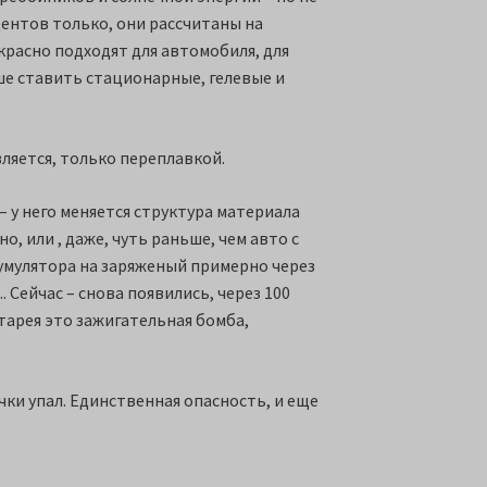
ентов только, они рассчитаны на
екрасно подходят для автомобиля, для
ше ставить стационарные, гелевые и
ляется, только переплавкой.
– у него меняется структура материала
, или , даже, чуть раньше, чем авто с
кумулятора на заряженый примерно через
. Сейчас – снова появились, через 100
атарея это зажигательная бомба,
чки упал. Единственная опасность, и еще