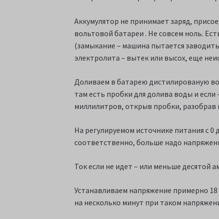
Аккумулятор не принимает заряд, присоед
вольтовой батареи . Не совсем ноль. Ес
(замыкание – машина пытается заводиться
электролита – вытек или высох, еще неи
Доливаем в батарею дистилированую воду.
там есть пробки для долива воды и если 
миллилитров, открыв пробки, разобрав 
На регулируемом источнике питания с 0 до
соответственно, больше надо напряжени
Ток если не идет – или меньше десятой 
Устанавливаем напряжение примерно 18 -2
на несколько минут при таком напряжен