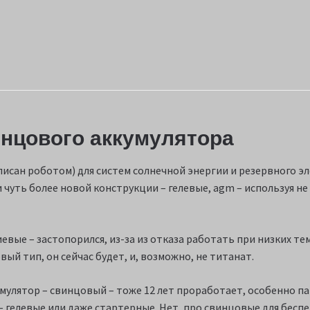
нцового аккумулятора
аписан роботом) для систем солнечной энергии и резервного
чуть более новой конструкции – гелевые, agm – используя не
иевые – застопорился, из-за из отказа работать при низких т
ый тип, он сейчас будет, и, возможно, не титанат.
улятор – свинцовый – тоже 12 лет проработает, особенно па
 – гелевые или даже стартерные. Нет, про свинцовые для бесп