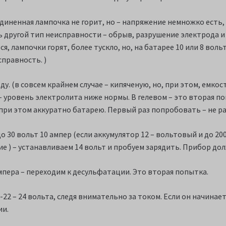
иненная лампочка не горит, но – напряжение немножко есть, во
ть другой тип неисправности – обрыв, разрушение электрода и
, лампочки горят, более тускло, но, на батарее 10 или 8 вольт
справность. )
 (в совсем крайнем случае – кипяченую, но, при этом, емкост
– уровень электролита ниже нормы. В гелевом – это вторая поп
при этом аккуратно батарею. Первый раз попробовать – не ра
 30 вольт 10 ампер (если аккумулятор 12 – вольтовый и до 200
е ) – устанавливаем 14 вольт и пробуем зарядить. Прибор до
ампера – переходим к десульфатации. Это вторая попытка.
2 – 24 вольта, следя внимательно за током. Если он начинает
ии.