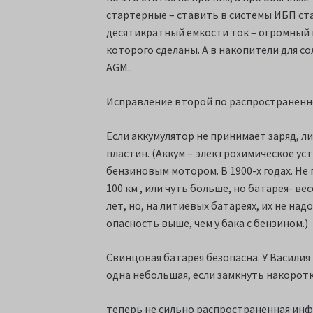
стартерные – ставить в системы ИБП ст
десятикратный емкости ток – огромный и 
которого сделаны. А в накопители для с
AGM..
Исправление второй по распространеннос
Если аккумулятор не принимает заряд, ли
пластин. (Аккум – электрохимическое ус
бензиновым мотором. В 1900-х годах. Не
100 км , или чуть больше, но батарея- ве
лет, но, на литиевых батареях, их не на
опасность выше, чем у бака с бензином.)
Свинцовая батарея безопасна. У Василия
одна небольшая, если замкнуть накоротк
теперь не сильно распространенная инф