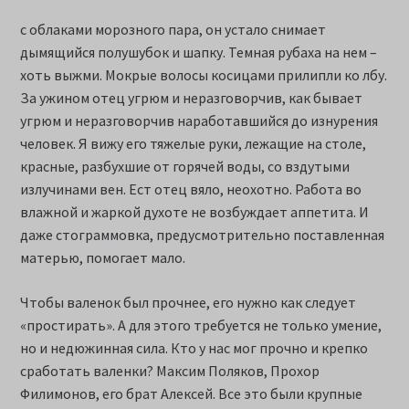
с облаками морозного пара, он устало снимает
дымящийся полушубок и шапку. Темная рубаха на нем –
хоть выжми. Мокрые волосы косицами прилипли ко лбу.
За ужином отец угрюм и неразговорчив, как бывает
угрюм и неразговорчив наработавшийся до изнурения
человек. Я вижу его тяжелые руки, лежащие на столе,
красные, разбухшие от горячей воды, со вздутыми
излучинами вен. Ест отец вяло, неохотно. Работа во
влажной и жаркой духоте не возбуждает аппетита. И
даже стограммовка, предусмотрительно поставленная
матерью, помогает мало.
Чтобы валенок был прочнее, его нужно как следует
«простирать». А для этого требуется не только умение,
но и недюжинная сила. Кто у нас мог прочно и крепко
сработать валенки? Максим Поляков, Прохор
Филимонов, его брат Алексей. Все это были крупные