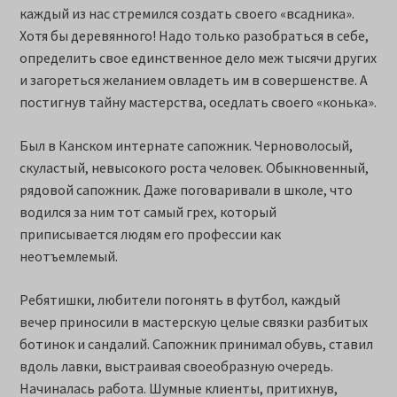
каждый из нас стремился создать своего «всадника».
Хотя бы деревянного! Надо только разобраться в себе,
определить свое единственное дело меж тысячи других
и загореться желанием овладеть им в совершенстве. А
постигнув тайну мастерства, оседлать своего «конька».
Был в Канском интернате сапожник. Черноволосый,
скуластый, невысокого роста человек. Обыкновенный,
рядовой сапожник. Даже поговаривали в школе, что
водился за ним тот самый грех, который
приписывается людям его профессии как
неотъемлемый.
Ребятишки, любители погонять в футбол, каждый
вечер приносили в мастерскую целые связки разбитых
ботинок и сандалий. Сапожник принимал обувь, ставил
вдоль лавки, выстраивая своеобразную очередь.
Начиналась работа. Шумные клиенты, притихнув,