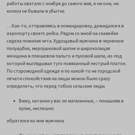
работы хватало с ноября до самого мая, и ни они, ни
колхоз не бывали в убытке.
…Как-то, отправляясь в командировку, дожидался я в
аэропорту своего рейса. Рядом со мной на скамейке
сидела пожилая чета. Худощавый мужчина в черненом
полушубке, мерлушковой шапке и широколицая
женщина в плюшевом пальто и пуховой шали, из-под
которой выглядывал туго повязанный пестрый платок.
По старомодной одежде и по какой-то не городской
печати спокойствия на лицах можно было сразу
определить, что перед тобою сельские люди.
Вижу, катанки у вас не магазинные, – покашляв в
кулак, неспешно
обратился ко мне мужчина.