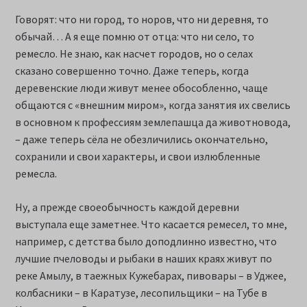
Говорят: что ни город, то норов, что ни деревня, то
обычай… А я еще помню от отца: что ни село, то
ремесло. Не знаю, как насчет городов, но о селах
сказано совершенно точно. Даже теперь, когда
деревенские люди живут менее обособленно, чаще
общаются с «внешним миром», когда занятия их свелись
в основном к профессиям землепашца да животновода,
– даже теперь сёла не обезличились окончательно,
сохранили и свои характеры, и свои излюбленные
ремесла.
Ну, а прежде своеобычность каждой деревни
выступала еще заметнее. Что касается ремесел, то мне,
например, с детства было доподлинно известно, что
лучшие пчеловоды и рыбаки в наших краях живут по
реке Амылу, в таежных Кужебарах, пивовары – в Уджее,
колбасники – в Каратузе, лесопильщики – на Тубе в