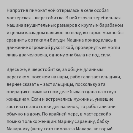
Напротив пимокатной открылась в селе особая
мастерская – шерстобитка. В ней стояла теребильная
машина внушительных размеров с круглым барабаном
и целым каскадом вальков по нему, которые можно бы
сравнить с этакими бигуди. Машина приводилась в
движение огромной рукояткой, провернуть её могли
лишь два человека, одному она была не под силу.
Здесь же, в шерстобитке, за общим длинным
верстаком, похожем на нары, работали застильщики,
вернее сказать – застильщицы, поскольку эта
операция в пимокатном деле была отдана на откуп
женщинам. Если и встречались мужчины, умевшие
застилать заготовки для валенок, то работали они
обычно на дому. По крайней мере, в мастерской я
помню только женщин: Марину Саранину, бабку
Макарьиху (жену того пимоката Макара, который