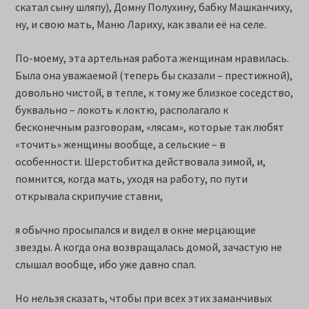
скатал сыну шляпу), Домну Полухину, бабку Машканчиху,
ну, и свою мать, Маню Лариху, как звали её на селе.
По-моему, эта артельная работа женщинам нравилась.
Была она уважаемой (теперь бы сказали – престижной),
довольно чистой, в тепле, к тому же близкое соседство,
буквально – локоть к локтю, располагало к
бесконечным разговорам, «лясам», которые так любят
«точить» женщины вообще, а сельские – в
особенности. Шерстобитка действовала зимой, и,
помнится, когда мать, уходя на работу, по пути
открывала скрипучие ставни,
я обычно просыпался и видел в окне мерцающие
звезды. А когда она возвращалась домой, зачастую не
слышал вообще, ибо уже давно спал.
Но нельзя сказать, чтобы при всех этих заманчивых