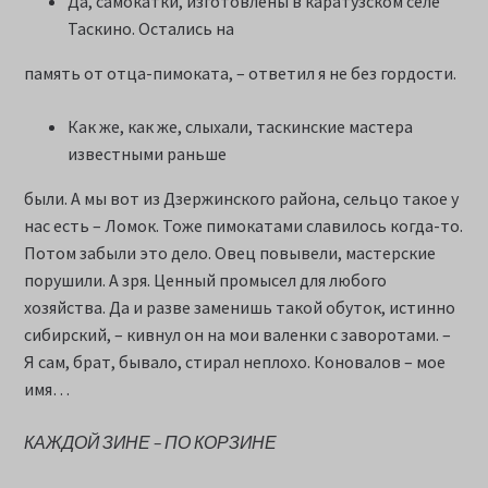
Да, самокатки, изготовлены в каратузском селе
Таскино. Остались на
память от отца-пимоката, – ответил я не без гордости.
Как же, как же, слыхали, таскинские мастера
известными раньше
были. А мы вот из Дзержинского района, сельцо такое у
нас есть – Ломок. Тоже пимокатами славилось когда-то.
Потом забыли это дело. Овец повывели, мастерские
порушили. А зря. Ценный промысел для любого
хозяйства. Да и разве заменишь такой обуток, истинно
сибирский, – кивнул он на мои валенки с заворотами. –
Я сам, брат, бывало, стирал неплохо. Коновалов – мое
имя…
КАЖДОЙ ЗИНЕ – ПО КОРЗИНЕ