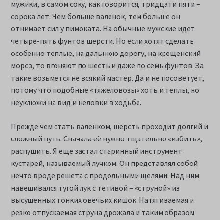
мужики, в самом соку, как говорится, тридцати пяти –
сорока лет. Чем больше валенок, тем больше он
отнимает сил у пимоката. На обычные мужские идет
четыре-пять фунтов шерсти. Но если хотят сделать
особенно теплые, на дальнюю дорогу, на крещенский
мороз, то вгоняют по шесть и даже по семь фунтов. За
такие возьмется не всякий мастер. Да и не посоветует,
потому что подобные «тяжеловозы» хоть и теплы, но
неуклюжи на вид и неловки в ходьбе.
Прежде чем стать валенком, шерсть проходит долгий и
сложный путь. Сначала её нужно тщательно «избить»,
распушить. Я еще застал старинный инструмент
кустарей, называемый лучком. Он представлял собой
нечто вроде решета с продольными щелями. Над ним
навешивался тугой лук с тетивой – «струной» из
высушенных тонких овечьих кишок. Натягиваемая и
резко отпускаемая струна дрожала и таким образом