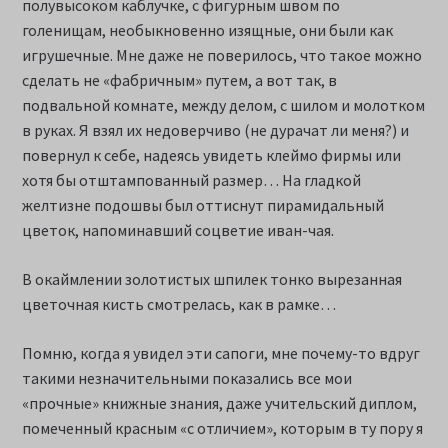
полувысоком каблучке, с фигурным швом по
голенищам, необыкновенно изящные, они были как
игрушечные. Мне даже не поверилось, что такое можно
сделать не «фабричным» путем, а вот так, в
подвальной комнате, между делом, с шилом и молотком
в руках. Я взял их недоверчиво (не дурачат ли меня?) и
повернул к себе, надеясь увидеть клеймо фирмы или
хотя бы отштампованный размер… На гладкой
желтизне подошвы был оттиснут пирамидальный
цветок, напоминавший соцветие иван-чая.
В окаймлении золотистых шпилек тонко вырезанная
цветочная кисть смотрелась, как в рамке…
Помню, когда я увидел эти сапоги, мне почему-то вдруг
такими незначительными показались все мои
«прочные» книжные знания, даже учительский диплом,
помеченный красным «с отличием», которым в ту пору я