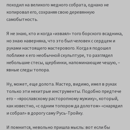
походил на великого медного собрата, однако не
копировал его, сохраняя свою деревянную
самобытность.
Я не знаю, кто и когда «изваял» того борского всадника,
но знаю наверняка, что это был человек с сердцем и
руками настоящего мастерового. Когда я подошел
поближе к его необычной скульптуре, то разглядел
небольшие стесы, щербинки, напоминающие чешую, –
явные следы топора.
Ну, может, еще долота. Мастер, видимо, имел в руках
только эти нехитрые инструменты. Подобно предтече
его – «ярославскому расторопному мужику», который,
как известно, «с одним топором да долотом» «снарядил
и собрал» в дорогу саму Русь-Тройку.
И помнится, невольно пришла мысль: вот если бы