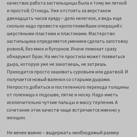
качествах работа застильщицы была к тому же легкой
и простой. Отнюдь. Уже отстоять за верстаком
двенадцать часов кряду – дело нелегкое, а ведь еще
сколько надо провести кропотливейших операций с
шерстяными пластами и пластиками. Мастерство
застильщика определяется умением сделать заготовку
ровной, без ямок и бугорков. Иначе пимокат сразу
обнаружит брак. На месте простила может появиться
дыра, которую уже не закатаешь, не затрешь.
Приходится просто зашивать суровьем или дратвой. И
получается новый валенок со старыми дырами.
Непросто добиться и постепенного перехода толщины
от голенища к подошве, пятке и носку. Надо иметь
исключительно чуткие пальцы и массу терпения. А
сочетание этих качеств чаще встречается именно у
женщин.
Не менее важно – выдержать необходимый размер