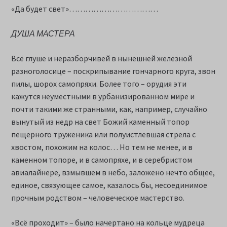
«Да будет свет»……………………………
ДУША МАСТЕРА
Всё глуше и неразборчивей в нынешней железной
разноголосице – поскрипывание гончарного круга, звон
пилы, шорох самопряхи. Более того – орудия эти
кажутся неуместными в урбанизированном мире и
почти такими же странными, как, например, случайно
вынутый из недр на свет Божий каменный топор
пещерного труженика или полуистлевшая стрела с
хвостом, похожим на колос… Но тем не менее, и в
каменном топоре, и в самопряхе, и в серебристом
авиалайнере, взмывшем в небо, заложено нечто общее,
единое, связующее самое, казалось бы, несоединимое
прочным родством – человеческое мастерство.
«Всё проходит» – было начертано на кольце мудреца