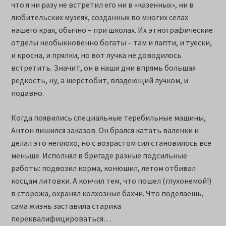
что я ни разу не встретил его ни в «казенных», ни в
любительских музеях, созданных во многих селах
нашего края, обычно – при школах. Их этнографические
отделы необыкновенно богаты – там и лапти, и туески,
и кросна, и прялки, но вот лучка не доводилось
встретить. Значит, он в наши дни впрямь большая
редкость, ну, а шерстобит, владеющий лучком, и
подавно.
Когда появились специальные теребильные машины,
Антон лишился заказов. Он брался катать валенки и
делал это неплохо, но с возрастом сил становилось все
меньше. Исполнял в бригаде разные подсильные
работы: подвозил корма, конюшил, летом отбивал
косцам литовки. А кончил тем, что пошел (глухонемой!)
в сторожа, охранял колхозные бахчи. Что поделаешь,
сама жизнь заставила старика
переквалифицироваться…