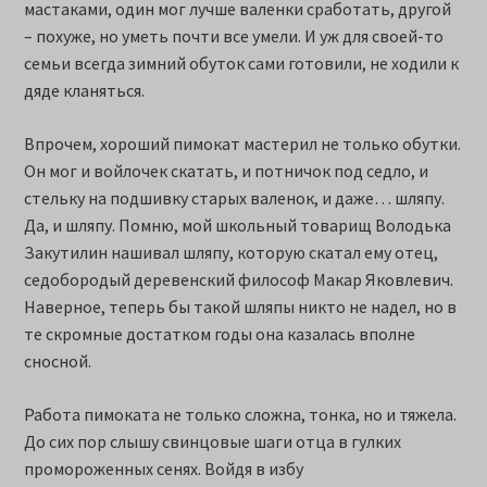
мастаками, один мог лучше валенки сработать, другой
– похуже, но уметь почти все умели. И уж для своей-то
семьи всегда зимний обуток сами готовили, не ходили к
дяде кланяться.
Впрочем, хороший пимокат мастерил не только обутки.
Он мог и войлочек скатать, и потничок под седло, и
стельку на подшивку старых валенок, и даже… шляпу.
Да, и шляпу. Помню, мой школьный товарищ Володька
Закутилин нашивал шляпу, которую скатал ему отец,
седобородый деревенский философ Макар Яковлевич.
Наверное, теперь бы такой шляпы никто не надел, но в
те скромные достатком годы она казалась вполне
сносной.
Работа пимоката не только сложна, тонка, но и тяжела.
До сих пор слышу свинцовые шаги отца в гулких
промороженных сенях. Войдя в избу