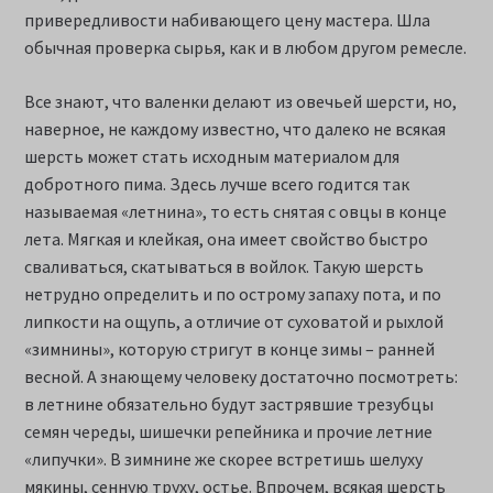
привередливости набивающего цену мастера. Шла
обычная проверка сырья, как и в любом другом ремесле.
Все знают, что валенки делают из овечьей шерсти, но,
наверное, не каждому известно, что далеко не всякая
шерсть может стать исходным материалом для
добротного пима. Здесь лучше всего годится так
называемая «летнина», то есть снятая с овцы в конце
лета. Мягкая и клейкая, она имеет свойство быстро
сваливаться, скатываться в войлок. Такую шерсть
нетрудно определить и по острому запаху пота, и по
липкости на ощупь, а отличие от суховатой и рыхлой
«зимнины», которую стригут в конце зимы – ранней
весной. А знающему человеку достаточно посмотреть:
в летнине обязательно будут застрявшие трезубцы
семян череды, шишечки репейника и прочие летние
«липучки». В зимнине же скорее встретишь шелуху
мякины, сенную труху, остье. Впрочем, всякая шерсть