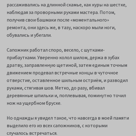
рассаживались на длинной скамье, как куры на шестке,
наблюдая за проворными руками мастера. Потом,
получив свои башмаки после «моментального»
ремонта, они здесь же, в тазу, наскоро мыли ноги,
обувались и убегали.
Сапожник работал споро, весело, с шутками-
прибаутками. Уверенно колол шилом, держа в зубах
дратву, заправленную щетиной, затем единым точным
движением продевал встречные концы в чуточное
отверстие, оставленное шильным остриём, и разводил
руками, стягивая шов. Метко, до разу, вбивал
деревянные шпильки и, поплевывая, поминутно точил
нож на ущербном бруске.
Но однажды я увидел такое, что навсегда в моей памяти
выделило его из всех сапожников, с которыми
случалось встречаться.