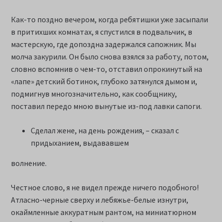
Как-то поздно вечером, когда ребятишки уже засыпали
в притихших комнатах, я спустился в подвальчик, в
мастерскую, где допоздна задержался сапожник. Мы
молча закурили. Он было снова взялся за работу, потом,
словно вспомнив о чем-то, отставил опрокинутый на
«лапе» детский ботинок, глубоко затянулся дымом и,
подмигнув многозначительно, как сообщнику,
поставил передо мною вынутые из-под лавки сапоги.
Сделал жене, на день рождения, – сказал с
придыханием, выдававшем
волнение.
Честное слово, я не видел прежде ничего подобного!
Атласно-черные сверху и лебяжье-белые изнутри,
окаймленные аккуратным рантом, на миниатюрном