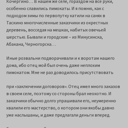
Кочергино… В нашем же селе, гораздом на все руки,
особенно славились пимокаты. И я помню, как с
подходом зимы по первопутку катили на санях в
Таскино многочисленные заказчики из окрестных
деревень, восседая на мешках, набитых овечьей
шерстью. Бывали и городские – из Минусинска,
Абакана, Черногорска…
Иные розвальни подворачивали и к воротам нашего
дома, ибо отец мой был очень даже неплохим
пимокатом. Мне не раз доводилось присутствовать
при «заключении договоров». Отец имел много заказов
в своем селе, поэтому со стороны брал неохотно. И
заказчики обычно долго упрашивали его, неумеренно
хвалили его мастерство, о котором они якобы давно
уже наслышаны, и даже предлагали деньги вперед.