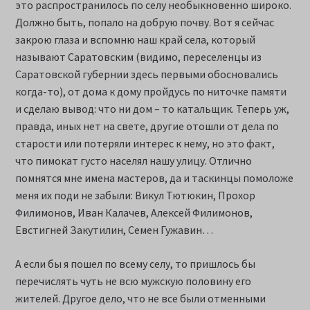
это распространилось по селу необыкновенно широко.
Должно быть, попало на добрую почву. Вот я сейчас
закрою глаза и вспомню наш край села, который
называют Саратовским (видимо, переселенцы из
Саратовской губернии здесь первыми обосновались
когда-то), от дома к дому пройдусь по ниточке памяти
и сделаю вывод: что ни дом – то катальщик. Теперь уж,
правда, иных нет на свете, другие отошли от дела по
старости или потеряли интерес к нему, но это факт,
что пимокат густо населял нашу улицу. Отлично
помнятся мне имена мастеров, да и таскинцы помоложе
меня их поди не забыли: Викул Тютюкин, Прохор
Филимонов, Иван Калачев, Алексей Филимонов,
Евстигней Закутилин, Семен Гужавин…
А если бы я пошел по всему селу, то пришлось бы
перечислять чуть не всю мужскую половину его
жителей. Другое дело, что не все были отменными