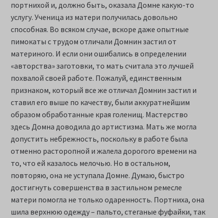
портнихой и, должно быть, оказала Домне какую-то
услугу. Ученица из матери получилась довольно
способная. Во всяком случае, вскоре даже опытные
пимокаты с трудом отличали Домнин застил от
материного. И если они ошибались в определении
«авторства» заготовки, то мать считала это лучшей
похвалой своей работе. Пожалуй, единственным
признаком, который все же отличал Домнин застил и
ставил его выше по качеству, были аккуратнейшим
образом обработанные края голенищ. Мастерство
здесь Домна доводила до артистизма. Мать же могла
допустить небрежность, поскольку в работе была
отменно расторопной и жалела дорогого времени на
то, что ей казалось мелочью. Но в остальном,
повторяю, она не уступала Домне. Думаю, быстро
достигнуть совершенства в застильном ремесле
матери помогла не только одаренность. Портниха, она
шила верхнюю одежду – пальто, стеганые фуфайки, так