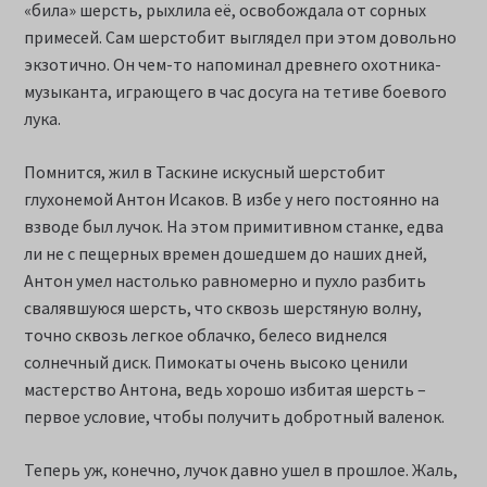
«била» шерсть, рыхлила её, освобождала от сорных
примесей. Сам шерстобит выглядел при этом довольно
экзотично. Он чем-то напоминал древнего охотника-
музыканта, играющего в час досуга на тетиве боевого
лука.
Помнится, жил в Таскине искусный шерстобит
глухонемой Антон Исаков. В избе у него постоянно на
взводе был лучок. На этом примитивном станке, едва
ли не с пещерных времен дошедшем до наших дней,
Антон умел настолько равномерно и пухло разбить
свалявшуюся шерсть, что сквозь шерстяную волну,
точно сквозь легкое облачко, белесо виднелся
солнечный диск. Пимокаты очень высоко ценили
мастерство Антона, ведь хорошо избитая шерсть –
первое условие, чтобы получить добротный валенок.
Теперь уж, конечно, лучок давно ушел в прошлое. Жаль,