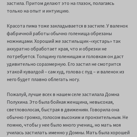
застила. Притом делают это на глазок, полагаясь
только на опыт и интуицию.
Красота пима тоже закладывается в застиле. У валенок
фабричной работы обычно голенища обрезаны
ножницами. Хороший же застильщик-«кустарь» так
аккуратно обработает края, что и обрезки не
потребуется. Толщину голенищам и головкам он даст
удивительно соразмерную. Его застил не смотрится
этакой кувалдой – сам худ, голова с пуд – и валенок из
него будет плавно облегать ногу.
Пожалуй, лучше всех в нашем селе застилала Домна
Полухина. Это была бойкая женщина, невысокая,
светловолосая, быстрая в движениях. Говорила она
обычно громко, голосом высоким и пронзительным. Не
помню, чтобы у нее было много учениц, но мать моя
училась застилать именно у Домны. Мать была хорошей