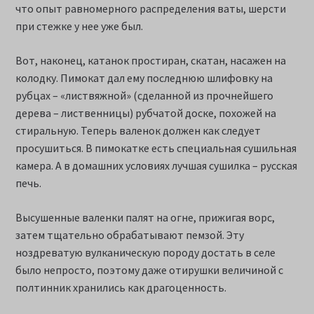
что опыт равномерного распределения ваты, шерсти
при стежке у нее уже был.
Вот, наконец, катанок простиран, скатан, насажен на
колодку. Пимокат дал ему последнюю шлифовку на
рубцах – «листвяжной» (сделанной из прочнейшего
дерева – лиственницы) рубчатой доске, похожей на
стиральную. Теперь валенок должен как следует
просушиться. В пимокатке есть специальная сушильная
камера. А в домашних условиях лучшая сушилка – русская
печь.
Высушенные валенки палят на огне, прижигая ворс,
затем тщательно обрабатывают пемзой. Эту
ноздреватую вулканическую породу достать в селе
было непросто, поэтому даже отирушки величиной с
полтинник хранились как драгоценность.