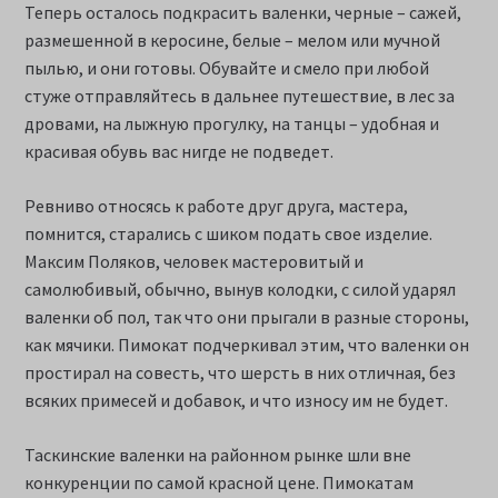
Теперь осталось подкрасить валенки, черные – сажей,
размешенной в керосине, белые – мелом или мучной
пылью, и они готовы. Обувайте и смело при любой
стуже отправляйтесь в дальнее путешествие, в лес за
дровами, на лыжную прогулку, на танцы – удобная и
красивая обувь вас нигде не подведет.
Ревниво относясь к работе друг друга, мастера,
помнится, старались с шиком подать свое изделие.
Максим Поляков, человек мастеровитый и
самолюбивый, обычно, вынув колодки, с силой ударял
валенки об пол, так что они прыгали в разные стороны,
как мячики. Пимокат подчеркивал этим, что валенки он
простирал на совесть, что шерсть в них отличная, без
всяких примесей и добавок, и что износу им не будет.
Таскинские валенки на районном рынке шли вне
конкуренции по самой красной цене. Пимокатам