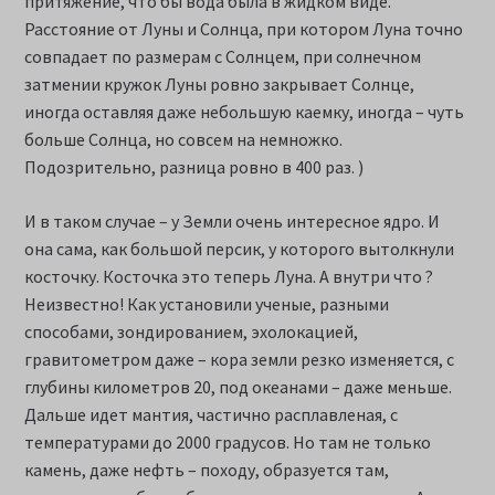
притяжение, что бы вода была в жидком виде.
Расстояние от Луны и Солнца, при котором Луна точно
совпадает по размерам с Солнцем, при солнечном
затмении кружок Луны ровно закрывает Солнце,
иногда оставляя даже небольшую каемку, иногда – чуть
больше Солнца, но совсем на немножко.
Подозрительно, разница ровно в 400 раз. )
И в таком случае – у Земли очень интересное ядро. И
она сама, как большой персик, у которого вытолкнули
косточку. Косточка это теперь Луна. А внутри что ?
Неизвестно! Как установили ученые, разными
способами, зондированием, эхолокацией,
гравитометром даже – кора земли резко изменяется, с
глубины километров 20, под океанами – даже меньше.
Дальше идет мантия, частично расплавленая, с
температурами до 2000 градусов. Но там не только
камень, даже нефть – походу, образуется там,