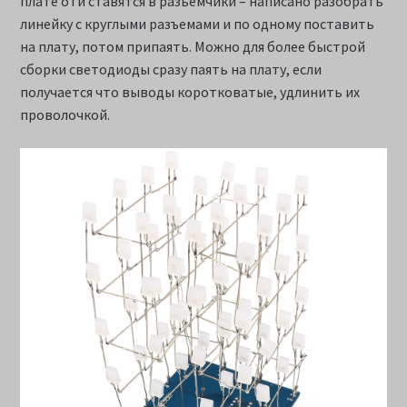
плате оти ставятся в разьемчики – написано разобрать
линейку с круглыми разъемами и по одному поставить
на плату, потом припаять. Можно для более быстрой
сборки светодиоды сразу паять на плату, если
получается что выводы коротковатые, удлинить их
проволочкой.