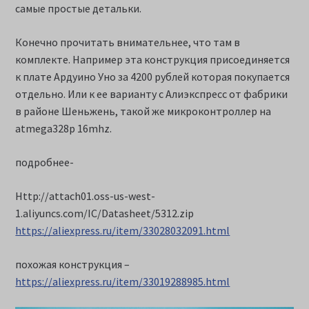
самые простые детальки.
Конечно прочитать внимательнее, что там в
комплекте. Например эта конструкция присоединяется
к плате Ардуино Уно за 4200 рублей которая покупается
отдельно. Или к ее варианту с Алиэкспресс от фабрики
в районе Шеньжень, такой же микроконтроллер на
atmega328p 16mhz.
подробнее-
Http://attach01.oss-us-west-
1.aliyuncs.com/IC/Datasheet/5312.zip
https://aliexpress.ru/item/33028032091.html
похожая конструкция –
https://aliexpress.ru/item/33019288985.html