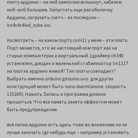
плату ардуино – на ней лампочки вспыхнут, кабелем
юсб-юсб большим. Запустить еще раз оболочку
Ардуино, загрузить скетч – из последних –
ics4x4x4led_cube.ino
посмотреть – на каком порту com11 у меня – эта плата.
Порт меняется, это не настоящий ком порт как на
старых компьютерах а виртуальный. (драйвер ch340
установлен, диодик и маленький стабилизатор lm1117
на платке ардуино живой? Тип платы совпадает?
Выбрать именно arduino genuino uno. для других
конструкций может быть nano duemilanove. скорость
115200). Нажать Запись и программа должна
прошиться. Что вся память занята эффектом может
быть предупреждение.
вся папка ардуино есть здесь тоже во вложениях но ее
лучше закачать где нибудь еще – например установить