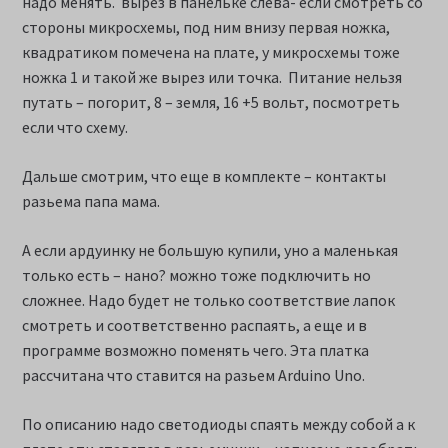
надо менять. вырез в панельке слева- если смотреть со
стороны микросхемы, под ним внизу первая ножка,
квадратиком помечена на плате, у микросхемы тоже
ножка 1 и такой же вырез или точка. Питание нельзя
путать – погорит, 8 – земля, 16 +5 вольт, посмотреть
если что схему.
Дальше смотрим, что еще в комплекте – контакты
разьема папа мама.
А если ардуинку не большую купили, уно а маленькая
только есть – нано? можно тоже подключить но
сложнее. Надо будет не только соответствие лапок
смотреть и соответственно распаять, а еще и в
программе возможно поменять чего. Эта платка
рассчитана что ставится на разьем Arduino Uno.
По описанию надо светодиоды спаять между собой а к