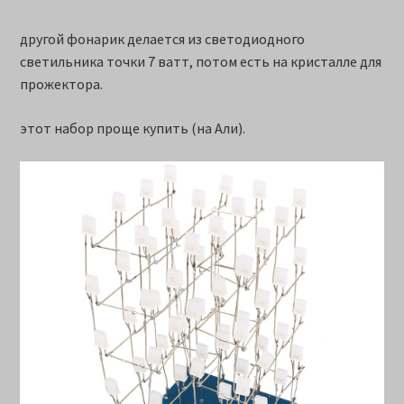
другой фонарик делается из светодиодного
светильника точки 7 ватт, потом есть на кристалле для
прожектора.
этот набор проще купить (на Али).