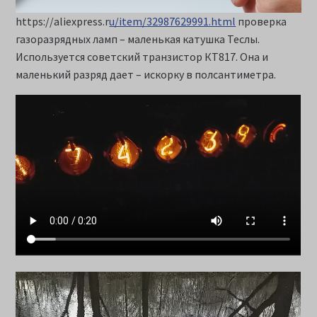
https://aliexpress.r
u/item/32987629991.html
проверка
газоразрядных ламп – маленькая катушка Теслы.
Используется советский транзистор КТ817. Она и
маленький разряд дает – искорку в полсантиметра.