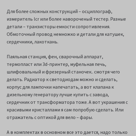
Для более сложных конструкций – осциллограф,
измеритель lcr или более навороченый тестер. Разные
детали – транзисторы емкости сопротивления.
Обмоточный провод немножко и детали для катушек,
сердечники, лакоткань.
Паяльная станция, фен, сварочный аппарат,
термопласт или 3d-принтер, муфельная печь,
шлифовальный и фрезерный станочек.. смотря чего
делать. Радиатор к светодиодам можно и сделать,
корпус для лампочки напечатать, а вот клапана к
дизельному генератору лучше купить с завода,
сердечник от трансформатора тоже. А вот украшения с
красивыми кристаллами я сам попробую сделать. Или
отражатель с оптикой для вело – фары.
А в комплектах в основном все это дается, надо только