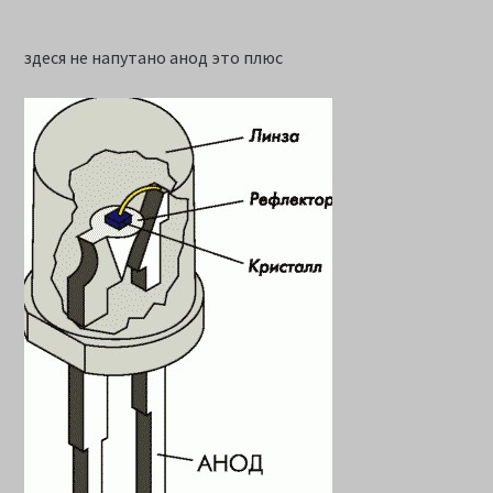
здеся не напутано анод это плюс