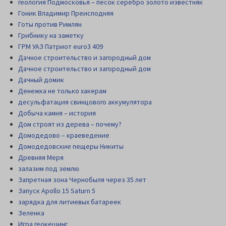
геология Подмосковья – песок серебро золото известняк
Гоник Владимир Преисподняя
Готы против Римлян
Грибнику на заметку
ГРМ УАЗ Патриот euro3 409
Дачное строительство и загородный дом
Дачное строительство и загородный дом
Дачный домик
Денежка не только хакерам
десульфатация свинцового аккумулятора
Добыча камня – история
Дом строят из дерева – почему?
Домодедово – краеведение
Домодедовские пещеры Никиты
Древняя Меря
залазим под землю
Запретная зона Чернобыля через 35 лет
Запуск Apollo 15 Saturn 5
зарядка для литиевых батареек
Зеленка
Игра геокешинг