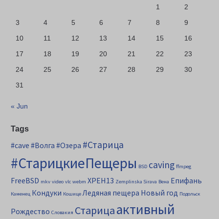
1
2
3
4
5
6
7
8
9
10
11
12
13
14
15
16
17
18
19
20
21
22
23
24
25
26
27
28
29
30
31
« Jun
Tags
#Старица
#cave
#Волга
#Озера
#СтарицкиеПещеры
caving
BSD
ffmpeg
FreeBSD
XPEH13
Епифань
mkv
video
vlc
webm
Zemplinska Sirava
Вена
Кондуки
Ледяная пещера
Новый год
Каменец
Кошице
Подольск
активный
Старица
Рождество
Словакия