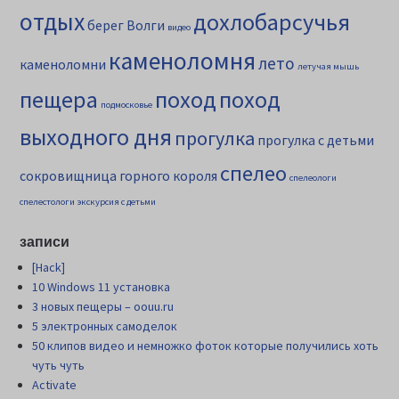
отдых
дохлобарсучья
берег Волги
видео
каменоломня
лето
каменоломни
летучая мышь
пещера
поход
поход
подмосковье
выходного дня
прогулка
прогулка с детьми
спелео
сокровищница горного короля
спелеологи
спелестологи
экскурсия с детьми
записи
[Hack]
10 Windows 11 установка
3 новых пещеры – oouu.ru
5 электронных самоделок
50 клипов видео и немножко фоток которые получились хоть
чуть чуть
Activate