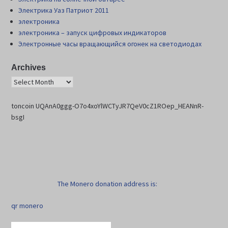
Электрика Уаз Патриот 2011
электроника
электроника – запуск цифровых индикаторов
Электронные часы вращающийся огонек на светодиодах
Archives
toncoin UQAnA0ggg-O7o4xoYlWCTyJR7QeV0cZ1ROep_HEANnR-
bsgI
The Monero donation address is:
qr monero