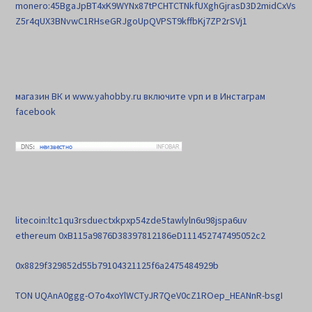
monero:45BgaJpBT4xK9WYNx87tPCHTCTNkfUXghGjrasD3D2midCxVs
Z5r4qUX3BNvwC1RHseGRJgoUpQVPST9kffbKj7ZP2rSVj1
магазин ВК и www.yahobby.ru включите vpn и в Инстаграм
facebook
litecoin:ltc1qu3rsduectxkpxp54zde5tawlyln6u98jspa6uv
ethereum 0xB115a9876D38397812186eD111452747495052c2
0x8829f329852d55b79104321125f6a2475484929b
TON UQAnA0ggg-O7o4xoYlWCTyJR7QeV0cZ1ROep_HEANnR-bsgI