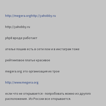
http://megera.org
http://yahobby.ru
http://yahobby.ru
php8 вроде работает
ателье пошив есть в сети now и в инстаграм тоже
рейтинговое платье красивое
megera.org это организация их трое
http://www.megera.org
если что не открывается - попробовать можно из другого
расположения . Из России все открывается.