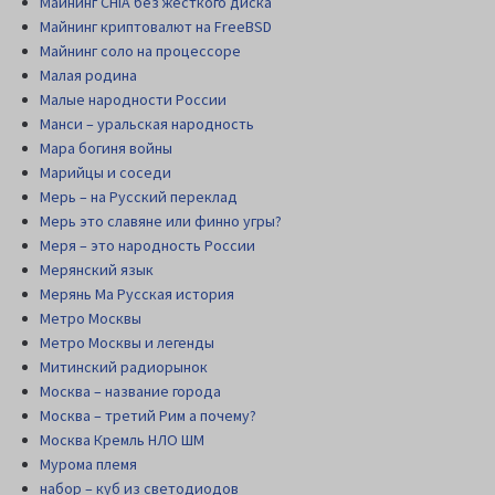
Майнинг CHIA без жесткого диска
Майнинг криптовалют на FreeBSD
Майнинг соло на процессоре
Малая родина
Малые народности России
Манси – уральская народность
Мара богиня войны
Марийцы и соседи
Мерь – на Русский переклад
Мерь это славяне или финно угры?
Меря – это народность России
Мерянский язык
Мерянь Ма Русская история
Метро Москвы
Метро Москвы и легенды
Митинский радиорынок
Москва – название города
Москва – третий Рим а почему?
Москва Кремль НЛО ШМ
Мурома племя
набор – куб из светодиодов