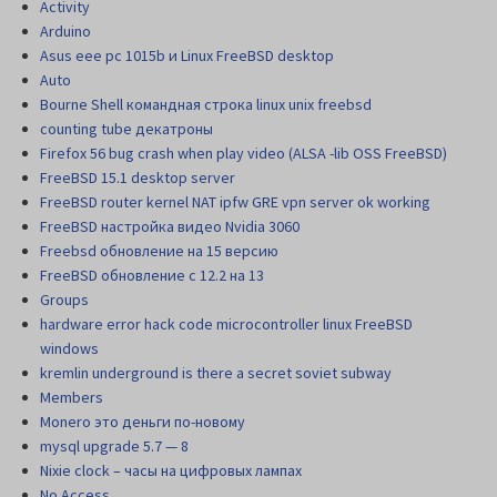
Activity
Arduino
Asus eee pc 1015b и Linux FreeBSD desktop
Auto
Bourne Shell командная строка linux unix freebsd
counting tube декатроны
Firefox 56 bug crash when play video (ALSA -lib OSS FreeBSD)
FreeBSD 15.1 desktop server
FreeBSD router kernel NAT ipfw GRE vpn server ok working
FreeBSD настройка видео Nvidia 3060
Freebsd обновление на 15 версию
FreeBSD обновление с 12.2 на 13
Groups
hardware error hack code microcontroller linux FreeBSD
windows
kremlin underground is there a secret soviet subway
Members
Monero это деньги по-новому
mysql upgrade 5.7 — 8
Nixie clock – часы на цифровых лампах
No Access