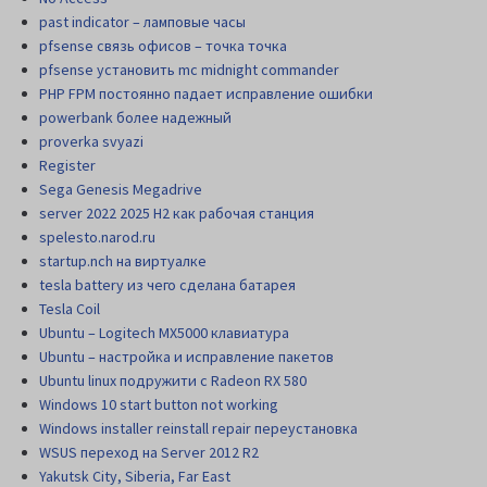
past indicator – ламповые часы
pfsense связь офисов – точка точка
pfsense установить mc midnight commander
PHP FPM постоянно падает исправление ошибки
powerbank более надежный
proverka svyazi
Register
Sega Genesis Megadrive
server 2022 2025 H2 как рабочая станция
spelesto.narod.ru
startup.nch на виртуалке
tesla battery из чего сделана батарея
Tesla Coil
Ubuntu – Logitech MX5000 клавиатура
Ubuntu – настройка и исправление пакетов
Ubuntu linux подружити с Radeon RX 580
Windows 10 start button not working
Windows installer reinstall repair переустановка
WSUS переход на Server 2012 R2
Yakutsk City, Siberia, Far East