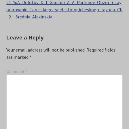
21_YuA_Dolotov_D_I_Garshin_A_A_Parfenov_Obzor_i_ray
onirovanie_Tarusskogo_spelestologicheskogo_rayona_Ch
_2__Sredniy_Alexinskiy
Leave a Reply
Your email address will not be published.
Required fields
are marked
*
Comment
*