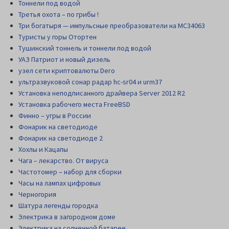
Тоннели под водой
Третья охота – по грибы !
Три богатыря — импульсные преобразователи на MC34063
Туристы у горы Отортен
Тушинский тоннель и тоннели под водой
УАЗ Патриот и новый дизель
узел сети криптовалюты Dero
ультразвуковой сонар радар hc-sr04 и urm37
Установка неподписанного драйвера Server 2012 R2
Установка рабочего места FreeBSD
Финно – угры в России
Фонарик на светодиоде
Фонарик на светодиоде 2
Хохлы и Кацапы
Чага – лекарство. От вируса
Частотомер – набор для сборки
Часы на лампах цифровых
Черногория
Шатура легенды городка
Электрика в загородном доме
Электрика на солнечной батарее