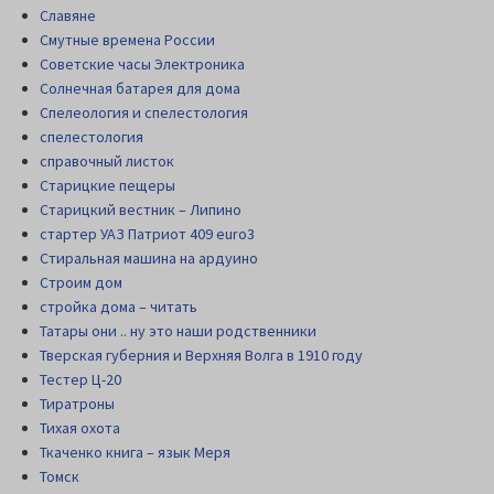
Славяне
Смутные времена России
Советские часы Электроника
Солнечная батарея для дома
Спелеология и спелестология
спелестология
справочный листок
Старицкие пещеры
Старицкий вестник – Липино
стартер УАЗ Патриот 409 euro3
Стиральная машина на ардуино
Строим дом
стройка дома – читать
Татары они .. ну это наши родственники
Тверская губерния и Верхняя Волга в 1910 году
Тестер Ц-20
Тиратроны
Тихая охота
Ткаченко книга – язык Меря
Томск