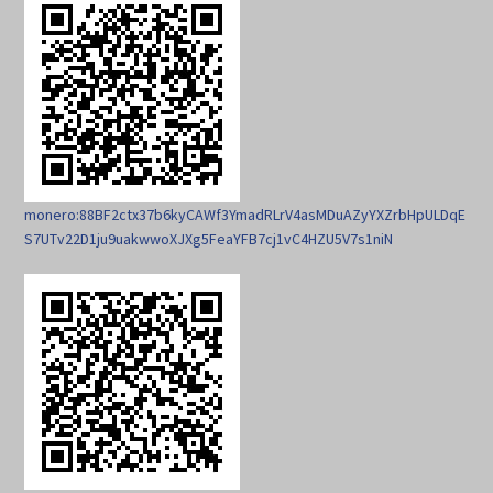
monero:88BF2ctx37b6kyCAWf3YmadRLrV4asMDuAZyYXZrbHpULDqE
S7UTv22D1ju9uakwwoXJXg5FeaYFB7cj1vC4HZU5V7s1niN