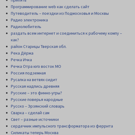
Припять
Программирование web как сделать сайт
Путеводитель – поездки из Подмосковья и Москвы
Радио электроника
Радиолюбитель
раздать всем интернет и соединиться к рабочему компу –
как?
район Старицы Тверская обл.
Река Дёржа
Речка Ичка
Речка Отра юго восток МО
Россия подземная
Русалка на ветвях сидит
Русская надпись древняя
Русские – это финно-угры?
Русские поверья народные
Русско – Эрзянский словарь
Сварка – сделай сам
Свет – разные источники
сердечник импульсного трансформатора из феррита
Силикаты теперь Москва