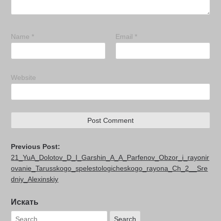
Name
*
Email
*
Website
Previous Post:
21_YuA_Dolotov_D_I_Garshin_A_A_Parfenov_Obzor_i_rayonir
ovanie_Tarusskogo_spelestologicheskogo_rayona_Ch_2__Sre
dniy_Alexinskiy
Искать