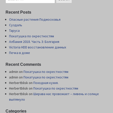
Recent Posts
Опасные растения Подмосковья
Суздаль
Таруса
Покатушка по окрестностям
Албания 2018. Часть 3: Болгария
Victoria HDD восстановление данных
Печка в доме
Recent Comments
admin
on
Покатушка по окрестностям
admin
on
Покатушка по окрестностям
Herbertblisk
on
Походная кухня.
Herbertblisk
on
Покатушка по окрестностям
Herbertblisk
on
Шиpава нас провожает – ливень и солнце
выглянуло
Categories