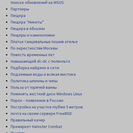
поиске обновлений на WSUS
Партнеры
Пещера
Пещера “Никиты”
Пещера в Абхазии
Пещеры и каменоломни
Платья танцевальные пошив ателье
По окрестностям Москвы
Повесть временных лет
повышающий dc-dc с полвольта
Подборка найдено в сети
Подземные воды и всякая мистика
Политика шпионы и чипы
Польза от горячей ванны
Поменять жесткий диск Windows Linux
Порох – появление в России
Постройка на участке глубже 5 метров
почта на своем сервере FreeBSD
Правильный качер
Премаркет Hamster Combat