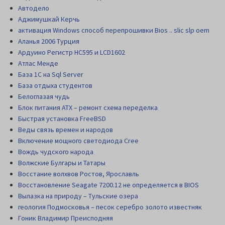
Автодело
Аджимушкай Керчь
активация Windows способ перепрошивки Bios .. slic slp oem
Аланья 2006 Турция
Ардуино Регистр НС595 и LCD1602
Атлас Менде
База 1С на Sql Server
База отдыха студентов
Белоглазая чудь
Блок питания АТХ – ремонт схема переделка
Быстрая установка FreeBSD
Веды связь времен и народов
Включение мощного светодиода Cree
Вождь чудского народа
Волжские Булгары и Татары
Восстание волхвов Ростов, Ярославль
Восстановление Seagate 7200.12 не определяется в BIOS
Вылазка на природу – Тульские озера
геология Подмосковья – песок серебро золото известняк
Гоник Владимир Преисподняя