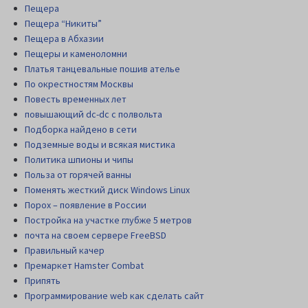
Пещера
Пещера “Никиты”
Пещера в Абхазии
Пещеры и каменоломни
Платья танцевальные пошив ателье
По окрестностям Москвы
Повесть временных лет
повышающий dc-dc с полвольта
Подборка найдено в сети
Подземные воды и всякая мистика
Политика шпионы и чипы
Польза от горячей ванны
Поменять жесткий диск Windows Linux
Порох – появление в России
Постройка на участке глубже 5 метров
почта на своем сервере FreeBSD
Правильный качер
Премаркет Hamster Combat
Припять
Программирование web как сделать сайт