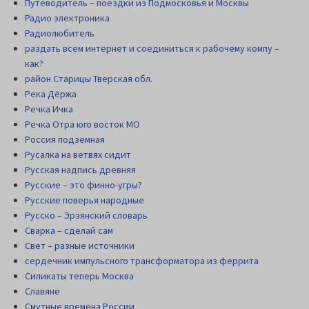
Путеводитель – поездки из Подмосковья и Москвы
Радио электроника
Радиолюбитель
раздать всем интернет и соединиться к рабочему компу –
как?
район Старицы Тверская обл.
Река Дёржа
Речка Ичка
Речка Отра юго восток МО
Россия подземная
Русалка на ветвях сидит
Русская надпись древняя
Русские – это финно-угры?
Русские поверья народные
Русско – Эрзянский словарь
Сварка – сделай сам
Свет – разные источники
сердечник импульсного трансформатора из феррита
Силикаты теперь Москва
Славяне
Смутные времена России