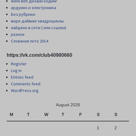
www веб дизайн кодинг
ардуино и электроника
Без рубрики
море дайвинг квадроциклы
найдено в сети ( или ссылки)
разное
Словакия лето 2014
https://vk.com/club40980660
Register
Log in
Entries feed
Comments feed
WordPress.org
August 2026
M
T
W
T
F
S
S
1
2