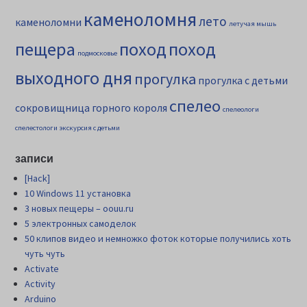
каменоломня
лето
каменоломни
летучая мышь
пещера
поход
поход
подмосковье
выходного дня
прогулка
прогулка с детьми
спелео
сокровищница горного короля
спелеологи
спелестологи
экскурсия с детьми
записи
[Hack]
10 Windows 11 установка
3 новых пещеры – oouu.ru
5 электронных самоделок
50 клипов видео и немножко фоток которые получились хоть
чуть чуть
Activate
Activity
Arduino