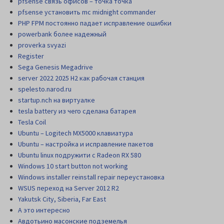
pfsense связь офисов – точка точка
pfsense установить mc midnight commander
PHP FPM постоянно падает исправление ошибки
powerbank более надежный
proverka svyazi
Register
Sega Genesis Megadrive
server 2022 2025 H2 как рабочая станция
spelesto.narod.ru
startup.nch на виртуалке
tesla battery из чего сделана батарея
Tesla Coil
Ubuntu – Logitech MX5000 клавиатура
Ubuntu – настройка и исправление пакетов
Ubuntu linux подружити с Radeon RX 580
Windows 10 start button not working
Windows installer reinstall repair переустановка
WSUS переход на Server 2012 R2
Yakutsk City, Siberia, Far East
А это интересно
Авдотьино масонские подземелья