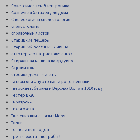
Советские часы Электроника
Солнечная батарея для дома
Спелеология и спелестология
спелестология
справочный листок
Старицкие пещеры
Старицкий вестник – Липино
стартер УАЗ Патриот 409 euro3
Стиральная машина на ардуино
Строим дом
стройка дома – читать
Татары они .. ну это наши родственники
Тверская губерния и Верхняя Волга в 1910 году
Тестер Ц-20
Тиратроны
Тихая охота
Ткаченко книга – язык Меря
Томск
Тоннели под водой
Третья охота – по грибы !