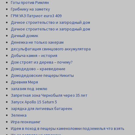
Готы против Римлян
Грибнику на заметку
ГРМ УАЗ Патриот euro3 409
Дачное строительство и загородный дом
Дачное строительство и загородный дом
Дачный домик
Денежка не только хакерам
десульфатация свинцового аккумулятора
Добыча камня – история
Дом строят из дерева – почему?
Домодедово – краеведение
Домодедовские пещеры Никиты
Древняя Меря
залазим под землю
Запретная зона Чернобыля через 35 лет
Запуск Apollo 15 Saturn 5
зарядка для литиевых батареек
Зеленка
Игра геокешинг
Идем в поход в пещеры каменоломни подземелья что взять
Из-за острова на стрежень