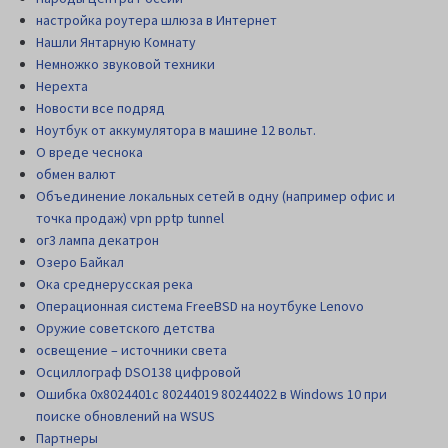
настройка роутера шлюза в Интернет
Нашли Янтарную Комнату
Немножко звуковой техники
Нерехта
Новости все подряд
Ноутбук от аккумулятора в машине 12 вольт.
О вреде чеснока
обмен валют
Объединение локальных сетей в одну (например офис и
точка продаж) vpn pptp tunnel
ог3 лампа декатрон
Озеро Байкал
Ока среднерусская река
Операционная система FreeBSD на ноутбуке Lenovo
Оружие советского детства
освещение – источники света
Осциллограф DSO138 цифровой
Ошибка 0x8024401c 80244019 80244022 в Windows 10 при
поиске обновлений на WSUS
Партнеры