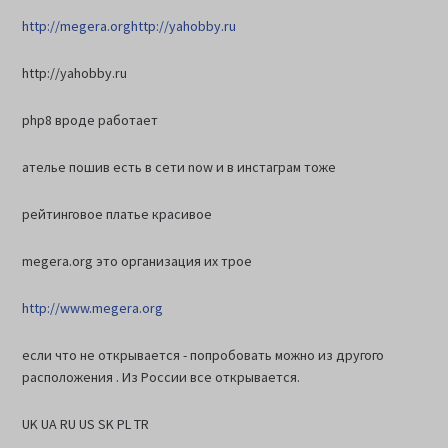
http://megera.org
http://yahobby.ru
http://yahobby.ru
php8 вроде работает
ателье пошив есть в сети now и в инстаграм тоже
рейтинговое платье красивое
megera.org это организация их трое
http://www.megera.org
если что не открывается - попробовать можно из другого
расположения . Из России все открывается.
UK UA RU US SK PL TR