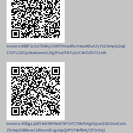
monero:88BF2ctx37b6kyCAWf3YmadRLrV4asMDuAZyYXZrbHpULDqE
S7UTv22D1ju9uakwwoXJXg5FeaYFB7cj1vC4HZU5V7s1niN
monero:45BgaJpBT4xK9WYNx87tPCHTCTNkfUXghGjrasD3D2midCxVs
Z5r4qUX3BNvwC1RHseGRJgoUpQVPST9kffbKj7ZP2rSVj1