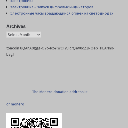
электроника
электроника – запуск цифровых индикаторов
Электронные часы вращающийся огонек на светодиодах
Archives
toncoin UQAnA0ggg-O7o4xoYlWCTyJR7QeV0cZ1ROep_HEANnR-
bsgI
The Monero donation address is:
qr monero