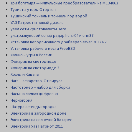
Три богатыря — импульсные преобразователи на MC34063
Туристы у горы Отортен
Тушинский тоннель и тоннели под водой
УАЗ Патриот и новый дизель
узел сети криптовалюты Dero
ультразвуковой сонар радар hc-sr04 и urm37
Установка неподписанного драйвера Server 2012 R2
Установка рабочего места FreeBSD
Финно – угры в России
Фонарик на светодиоде
Фонарик на светодиоде 2
Хохлы и Кацапы
Чага – лекарство. От вируса
Частотомер – набор для сборки
Часы на лампах цифровых
Черногория
Шатура легенды городка
Электрика в загородном доме
Электрика на солнечной батарее
Электрика Уаз Патриот 2011