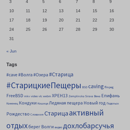
3
4
5
6
7
8
9
10
11
12
13
14
15
16
17
18
19
20
21
22
23
24
25
26
27
28
29
30
31
« Jun
Tags
#Старица
#cave
#Волга
#Озера
#СтарицкиеПещеры
caving
BSD
ffmpeg
FreeBSD
XPEH13
Епифань
mkv
video
vlc
webm
Zemplinska Sirava
Вена
Кондуки
Ледяная пещера
Новый год
Каменец
Кошице
Подольск
активный
Старица
Рождество
Словакия
отдых
дохлобарсучья
берег Волги
видео