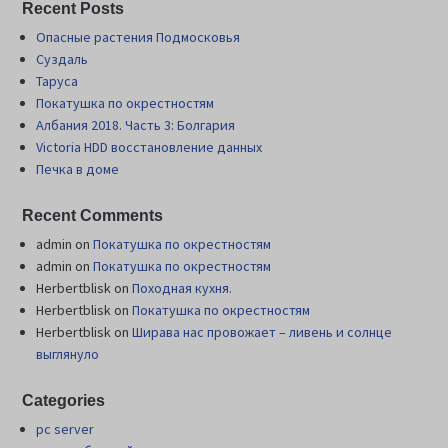
Recent Posts
Опасные растения Подмосковья
Суздаль
Таруса
Покатушка по окрестностям
Албания 2018. Часть 3: Болгария
Victoria HDD восстановление данных
Печка в доме
Recent Comments
admin
on
Покатушка по окрестностям
admin
on
Покатушка по окрестностям
Herbertblisk
on
Походная кухня.
Herbertblisk
on
Покатушка по окрестностям
Herbertblisk
on
Шиpава нас провожает – ливень и солнце
выглянуло
Categories
pc server