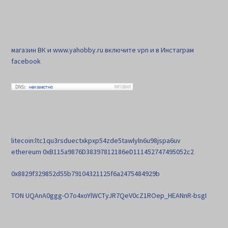
магазин ВК и www.yahobby.ru включите vpn и в Инстаграм
facebook
litecoin:ltc1qu3rsduectxkpxp54zde5tawlyln6u98jspa6uv
ethereum 0xB115a9876D38397812186eD111452747495052c2
0x8829f329852d55b79104321125f6a2475484929b
TON UQAnA0ggg-O7o4xoYlWCTyJR7QeV0cZ1ROep_HEANnR-bsgI