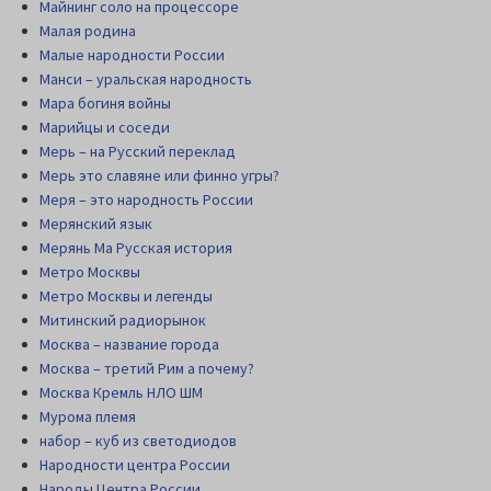
Майнинг соло на процессоре
Малая родина
Малые народности России
Манси – уральская народность
Мара богиня войны
Марийцы и соседи
Мерь – на Русский переклад
Мерь это славяне или финно угры?
Меря – это народность России
Мерянский язык
Мерянь Ма Русская история
Метро Москвы
Метро Москвы и легенды
Митинский радиорынок
Москва – название города
Москва – третий Рим а почему?
Москва Кремль НЛО ШМ
Мурома племя
набор – куб из светодиодов
Народности центра России
Народы Центра России