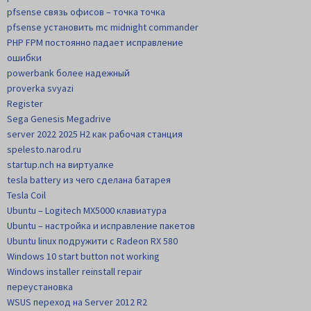
pfsense связь офисов – точка точка
pfsense установить mc midnight commander
PHP FPM постоянно падает исправление
ошибки
powerbank более надежный
proverka svyazi
Register
Sega Genesis Megadrive
server 2022 2025 H2 как рабочая станция
spelesto.narod.ru
startup.nch на виртуалке
tesla battery из чего сделана батарея
Tesla Coil
Ubuntu – Logitech MX5000 клавиатура
Ubuntu – настройка и исправление пакетов
Ubuntu linux подружити с Radeon RX 580
Windows 10 start button not working
Windows installer reinstall repair
переустановка
WSUS переход на Server 2012 R2