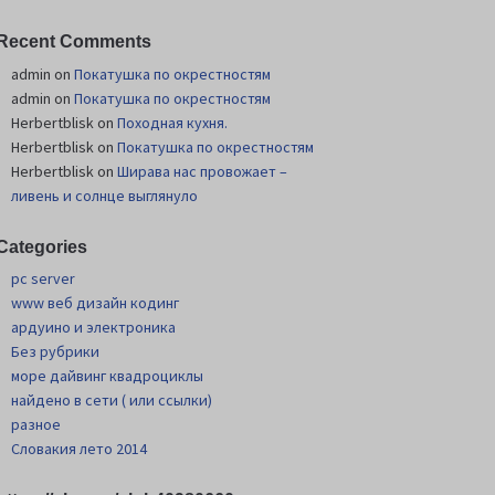
Recent Comments
admin
on
Покатушка по окрестностям
admin
on
Покатушка по окрестностям
Herbertblisk
on
Походная кухня.
Herbertblisk
on
Покатушка по окрестностям
Herbertblisk
on
Шиpава нас провожает –
ливень и солнце выглянуло
Categories
pc server
www веб дизайн кодинг
ардуино и электроника
Без рубрики
море дайвинг квадроциклы
найдено в сети ( или ссылки)
разное
Словакия лето 2014