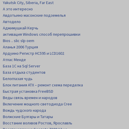
Yakutsk City, Siberia, Far East
А это интересно
Авдотьино масонские подземелья
Автодело
Аджимушкай Керчь
активация Windows способ перепрошивки
Bios .. slic slp oem
Аланья 2006 Турция
Ардуино Регистр НС595 и LCD1602
Атлас Менде
База 1С на Sql Server
База отдыха студентов
Белоглазая чудь
Блок питания АТХ – ремонт схема переделка
Быстрая установка FreeBSD
Веды связь времен и народов
Включение мощного светодиода Cree
Вождь чудского народа
Волжские Булгары и Татары
Восстание волхвов Ростов, Ярославль