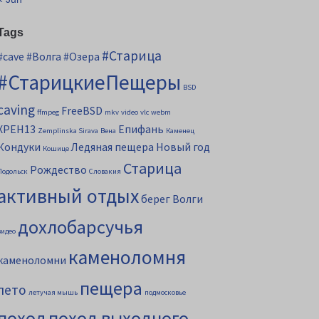
Tags
#Старица
#cave
#Волга
#Озера
#СтарицкиеПещеры
BSD
caving
FreeBSD
ffmpeg
mkv
video
vlc
webm
XPEH13
Епифань
Zemplinska Sirava
Вена
Каменец
Кондуки
Ледяная пещера
Новый год
Кошице
Старица
Рождество
Подольск
Словакия
активный отдых
берег Волги
дохлобарсучья
видео
каменоломня
каменоломни
пещера
лето
летучая мышь
подмосковье
поход
поход выходного