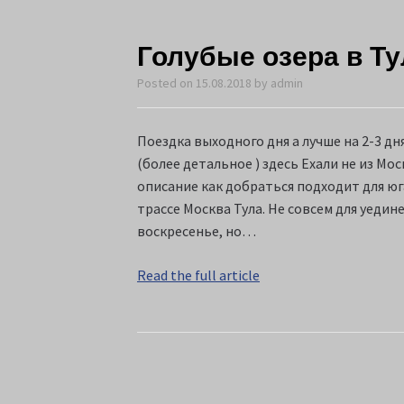
Голубые озера в Т
Posted on
15.08.2018
by
admin
Поездка выходного дня а лучше на 2-3 дн
(более детальное ) здесь Ехали не из Мос
описание как добраться подходит для ю
трассе Москва Тула. Не совсем для уедин
воскресенье, но…
Read the full article