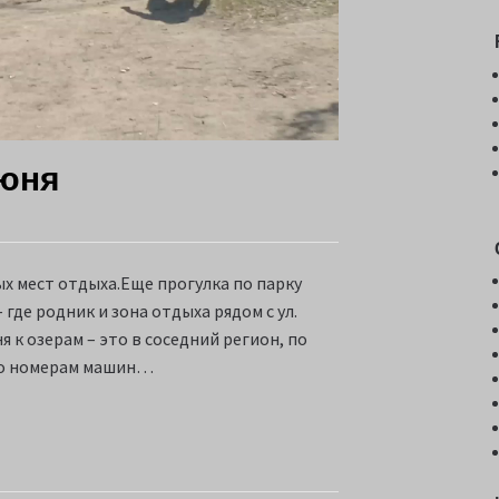
июня
х мест отдыха.Еще прогулка по парку
где родник и зона отдыха рядом с ул.
я к озерам – это в соседний регион, по
. По номерам машин…