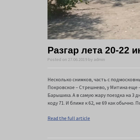
Разгар лета 20-22 
Posted on
27.06.2019
by
admin
Несколько снимков, часть с подмосковны
Покровское – Стрешнево, у Митина еще – 
Барышиха. А в самую жару поездка на 3 дн
коду 71. И ближе к 62, не 69 как обычно
Read the full article