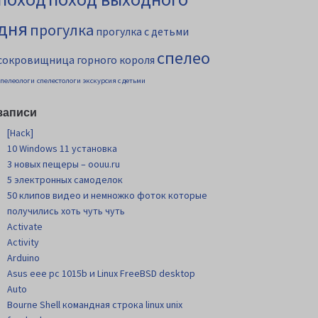
дня
прогулка
прогулка с детьми
спелео
сокровищница горного короля
спелеологи
спелестологи
экскурсия с детьми
записи
[Hack]
10 Windows 11 установка
3 новых пещеры – oouu.ru
5 электронных самоделок
50 клипов видео и немножко фоток которые
получились хоть чуть чуть
Activate
Activity
Arduino
Asus eee pc 1015b и Linux FreeBSD desktop
Auto
Bourne Shell командная строка linux unix