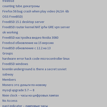
freebsd
counting tube декатроны
Firefox 56 bug crash when play video (ALSA -lib
OSS FreeBSD)
FreeBSD 15.1 desktop server
FreeBSD router kernel NAT ipfw GRE vpn server
ok working
FreeBSD настройка видео Nvidia 3060
Freebsd обновление на 15 версию
FreeBSD обновление с 12.2 на 13
Groups
hardware error hack code microcontroller linux
FreeBSD windows
kremlin underground is there a secret soviet
subway
Members
Monero это деньги по-новому
mysql upgrade 5.7 — 8
Nixie clock – часы на цифровых лампах
No Access
past indicator – ламповые часы