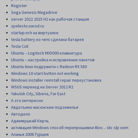
Register
Sega Genesis Megadrive
server 2022 2025 H2 как рабочая станция
spelesto.narod.ru
startup.nch на виртуалке
tesla battery из чего сделана батарея
Tesla Coil
Ubuntu – Logitech MX5000 клавиатура
Ubuntu – настройка и исправление пакетов
Ubuntu linux подружити с Radeon RX 580
Windows 10 start button not working
Windows installer reinstall repair переустановка
WSUS переход на Server 2012 R2
Yakutsk City, Siberia, Far East
А это интересно
Авдотьино масонские подземелья
Автодело
Аджимушкай Керчь
активация Windows способ перепрошивки Bios .. slic slp oem
Аланья 2006 Турция