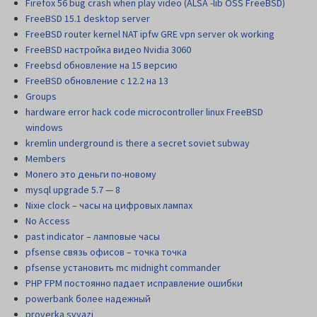
Firefox 56 bug crash when play video (ALSA -lib OSS FreeBSD)
FreeBSD 15.1 desktop server
FreeBSD router kernel NAT ipfw GRE vpn server ok working
FreeBSD настройка видео Nvidia 3060
Freebsd обновление на 15 версию
FreeBSD обновление с 12.2 на 13
Groups
hardware error hack code microcontroller linux FreeBSD
windows
kremlin underground is there a secret soviet subway
Members
Monero это деньги по-новому
mysql upgrade 5.7 — 8
Nixie clock – часы на цифровых лампах
No Access
past indicator – ламповые часы
pfsense связь офисов – точка точка
pfsense установить mc midnight commander
PHP FPM постоянно падает исправление ошибки
powerbank более надежный
proverka svyazi