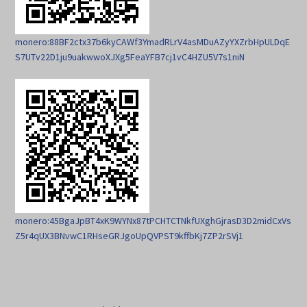
monero:88BF2ctx37b6kyCAWf3YmadRLrV4asMDuAZyYXZrbHpULDqE
S7UTv22D1ju9uakwwoXJXg5FeaYFB7cj1vC4HZU5V7s1niN
monero:45BgaJpBT4xK9WYNx87tPCHTCTNkfUXghGjrasD3D2midCxVs
Z5r4qUX3BNvwC1RHseGRJgoUpQVPST9kffbKj7ZP2rSVj1