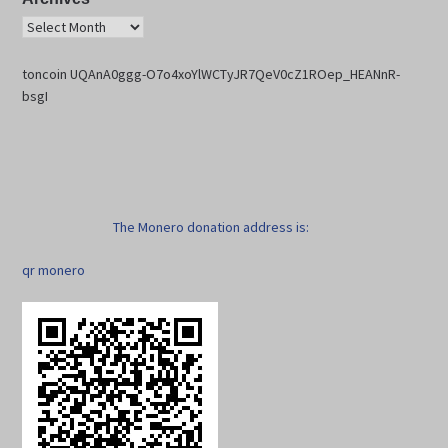
toncoin UQAnA0ggg-O7o4xoYlWCTyJR7QeV0cZ1ROep_HEANnR-
bsgI
The Monero donation address is:
qr monero