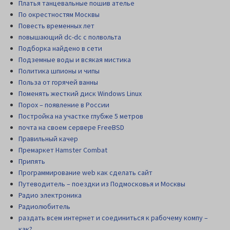
Платья танцевальные пошив ателье
По окрестностям Москвы
Повесть временных лет
повышающий dc-dc с полвольта
Подборка найдено в сети
Подземные воды и всякая мистика
Политика шпионы и чипы
Польза от горячей ванны
Поменять жесткий диск Windows Linux
Порох – появление в России
Постройка на участке глубже 5 метров
почта на своем сервере FreeBSD
Правильный качер
Премаркет Hamster Combat
Припять
Программирование web как сделать сайт
Путеводитель – поездки из Подмосковья и Москвы
Радио электроника
Радиолюбитель
раздать всем интернет и соединиться к рабочему компу –
как?