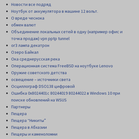
Новости все подряд
Ноутбук от аккумулятора в машине 12 вольт.
О вреде чеснока
обмен валют
Объединение локальных сетей в одну (например офис и
точка продаж) vpn pptp tunnel
ог3 лампа декатрон
Озеро Байкал
Ока среднерусская река
Операционная система FreeBSD на ноутбуке Lenovo
Оружие советского детства
освещение – источники света
Осциллограф DSO138 цифровой
Ошибка 0x8024401c 80244019 80244022 в Windows 10 при
поиске обновлений на WSUS
Партнеры
Пещера
Пещера “Никиты”
Пещера в Абхазии
Пещеры и каменоломни