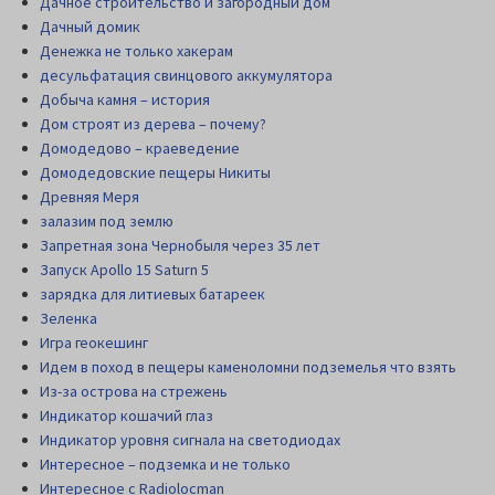
Дачное строительство и загородный дом
Дачный домик
Денежка не только хакерам
десульфатация свинцового аккумулятора
Добыча камня – история
Дом строят из дерева – почему?
Домодедово – краеведение
Домодедовские пещеры Никиты
Древняя Меря
залазим под землю
Запретная зона Чернобыля через 35 лет
Запуск Apollo 15 Saturn 5
зарядка для литиевых батареек
Зеленка
Игра геокешинг
Идем в поход в пещеры каменоломни подземелья что взять
Из-за острова на стрежень
Индикатор кошачий глаз
Индикатор уровня сигнала на светодиодах
Интересное – подземка и не только
Интересное с Radiolocman