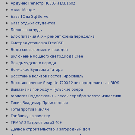
Ардуино Регистр НС595 и LCD1602
Атлас Менде
База 1С на Sql Server
База отдыха студентов
Белоглазая чудь
Блок питания АТХ – ремонт схема переделка
Быстрая установка FreeBSD
Веды связь времен и народов
Включение мощного светодиода Cree
Вождь чудского народа
Волжские Булгары и Татары
Восстание волхвов Ростов, Ярославль
Восстановление Seagate 7200.12 не определяется в BIOS
Вылазка на природу – Тульские озера
геология Подмосковья – песок серебро золото известняк
Гоник Владимир Преисподняя
Готы против Римлян
Грибнику на заметку
ГРМ УАЗ Патриот euro3 409
Дачное строительство и загородный дом