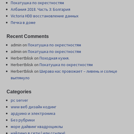
Покатушка по окрестностям
Албания 2018. Часть 3: Болгария
Victoria HDD восстановление данных
Печка в доме
Recent Comments
admin
on
Покатушка по окрестностям
admin
on
Покатушка по окрестностям
Herbertblisk
on
Походная кухня.
Herbertblisk
on
Покатушка по окрестностям
Herbertblisk
on
Шиpава нас провожает – ливень и солнце
выглянуло
Categories
pc server
www веб дизайн кодинг
ардуино и электроника
Без рубрики
море дайвинг квадроциклы
найдено в сети ( или ссылки)