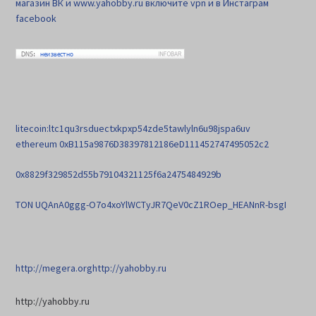
магазин ВК и www.yahobby.ru включите vpn и в Инстаграм
facebook
litecoin:ltc1qu3rsduectxkpxp54zde5tawlyln6u98jspa6uv
ethereum 0xB115a9876D38397812186eD111452747495052c2
0x8829f329852d55b79104321125f6a2475484929b
TON UQAnA0ggg-O7o4xoYlWCTyJR7QeV0cZ1ROep_HEANnR-bsgI
http://megera.org
http://yahobby.ru
http://yahobby.ru