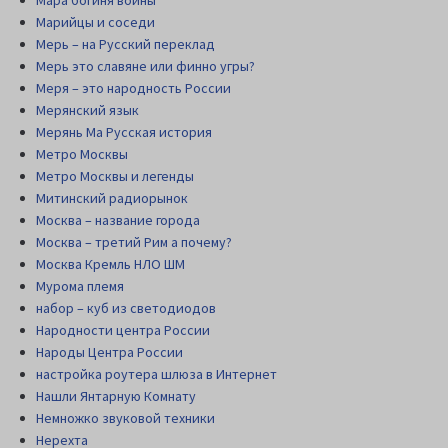
Мара богиня войны
Марийцы и соседи
Мерь – на Русский переклад
Мерь это славяне или финно угры?
Меря – это народность России
Мерянский язык
Мерянь Ма Русская история
Метро Москвы
Метро Москвы и легенды
Митинский радиорынок
Москва – название города
Москва – третий Рим а почему?
Москва Кремль НЛО ШМ
Мурома племя
набор – куб из светодиодов
Народности центра России
Народы Центра России
настройка роутера шлюза в Интернет
Нашли Янтарную Комнату
Немножко звуковой техники
Нерехта