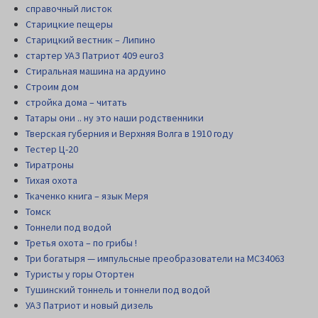
справочный листок
Старицкие пещеры
Старицкий вестник – Липино
стартер УАЗ Патриот 409 euro3
Стиральная машина на ардуино
Строим дом
стройка дома – читать
Татары они .. ну это наши родственники
Тверская губерния и Верхняя Волга в 1910 году
Тестер Ц-20
Тиратроны
Тихая охота
Ткаченко книга – язык Меря
Томск
Тоннели под водой
Третья охота – по грибы !
Три богатыря — импульсные преобразователи на MC34063
Туристы у горы Отортен
Тушинский тоннель и тоннели под водой
УАЗ Патриот и новый дизель