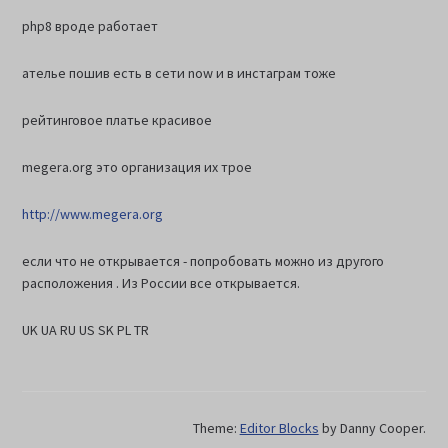
php8 вроде работает
ателье пошив есть в сети now и в инстаграм тоже
рейтинговое платье красивое
megera.org это организация их трое
http://www.megera.org
если что не открывается - попробовать можно из другого
расположения . Из России все открывается.
UK UA RU US SK PL TR
Theme:
Editor Blocks
by Danny Cooper.