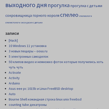
выходного дня
прогулка
прогулка с детьми
спелео
сокровищница горного короля
спелеологи
спелестологи
экскурсия с детьми
записи
[Hack]
10 Windows 11 установка
3 новых пещеры – oouu.ru
5 электронных самоделок
50 клипов видео и немножко фоток которые получились хоть
чуть чуть
Activate
Activity
Arduino
Asus eee pc 1015b и Linux FreeBSD desktop
Auto
Bourne Shell командная строка linux unix freebsd
counting tube декатроны