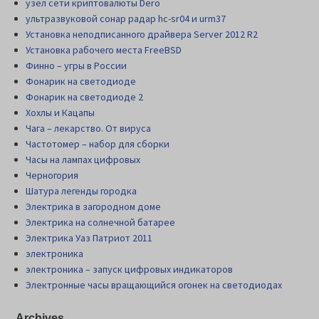
узел сети криптовалюты Dero
ультразвуковой сонар радар hc-sr04 и urm37
Установка неподписанного драйвера Server 2012 R2
Установка рабочего места FreeBSD
Финно – угры в России
Фонарик на светодиоде
Фонарик на светодиоде 2
Хохлы и Кацапы
Чага – лекарство. От вируса
Частотомер – набор для сборки
Часы на лампах цифровых
Черногория
Шатура легенды городка
Электрика в загородном доме
Электрика на солнечной батарее
Электрика Уаз Патриот 2011
электроника
электроника – запуск цифровых индикаторов
Электронные часы вращающийся огонек на светодиодах
Archives