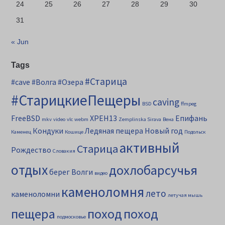
24
25
26
27
28
29
30
31
« Jun
Tags
#Старица
#cave
#Волга
#Озера
#СтарицкиеПещеры
caving
BSD
ffmpeg
FreeBSD
XPEH13
Епифань
mkv
video
vlc
webm
Zemplinska Sirava
Вена
Кондуки
Ледяная пещера
Новый год
Каменец
Кошице
Подольск
активный
Старица
Рождество
Словакия
отдых
дохлобарсучья
берег Волги
видео
каменоломня
лето
каменоломни
летучая мышь
пещера
поход
поход
подмосковье