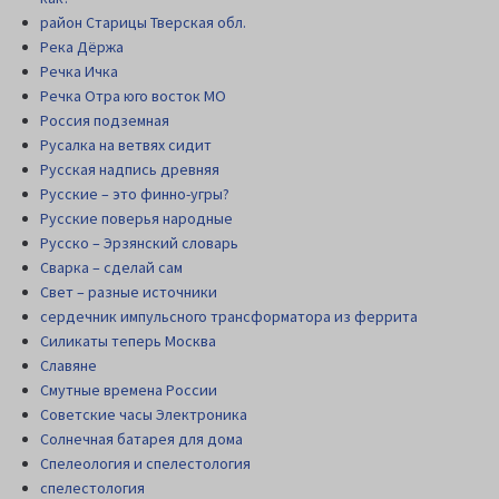
район Старицы Тверская обл.
Река Дёржа
Речка Ичка
Речка Отра юго восток МО
Россия подземная
Русалка на ветвях сидит
Русская надпись древняя
Русские – это финно-угры?
Русские поверья народные
Русско – Эрзянский словарь
Сварка – сделай сам
Свет – разные источники
сердечник импульсного трансформатора из феррита
Силикаты теперь Москва
Славяне
Смутные времена России
Советские часы Электроника
Солнечная батарея для дома
Спелеология и спелестология
спелестология