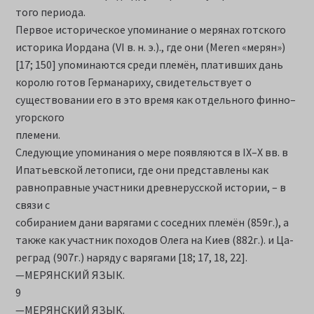
того периода.
Первое историческое упоминание о мерянах готского
историка Иордана (VI в. н. э.)., где они (Meren «мерян»)
[17; 150] упоминаются среди племён, плативших дань
королю готов Германариху, свидетельствует о
существовании его в это время как отдельного финно–
угорского
племени.
Следующие упоминания о мере появляются в IX–X вв. в
Ипатьевской летописи, где они представлены как
равноправные участники древнерусской истории, – в
связи с
собиранием дани варягами с соседних племён (859г.), а
также как участник походов Олега на Киев (882г.). и Ца-
реград (907г.) наряду с варягами [18; 17, 18, 22].
—МЕРЯНСКИЙ ЯЗЫК.
9
—МЕРЯНСКИЙ ЯЗЫК.