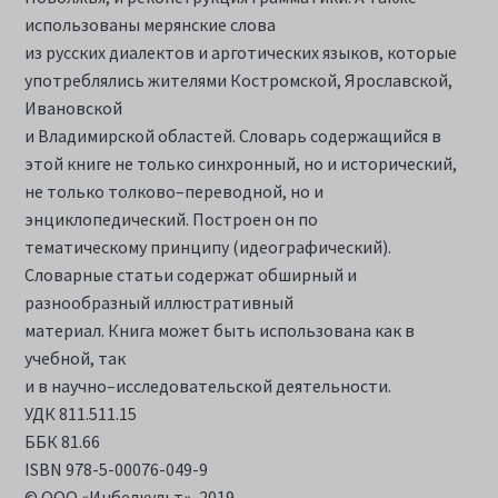
использованы мерянские слова
из русских диалектов и арготических языков, которые
употреблялись жителями Костромской, Ярославской,
Ивановской
и Владимирской областей. Словарь содержащийся в
этой книге не только синхронный, но и исторический,
не только толково–переводной, но и
энциклопедический. Построен он по
тематическому принципу (идеографический).
Словарные статьи содержат обширный и
разнообразный иллюстративный
материал. Книга может быть использована как в
учебной, так
и в научно–исследовательской деятельности.
УДК 811.511.15
ББК 81.66
ISBN 978-5-00076-049-9
© ООО «Инбелкульт», 2019