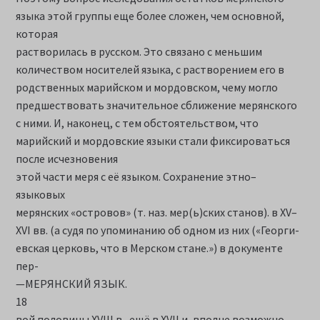
языка этой группы еще более сложен, чем основной,
которая
растворилась в русском. Это связано с меньшим
количеством носителей языка, с растворением его в
родственных марийском и мордовском, чему могло
предшествовать значительное сближение мерянского
с ними. И, наконец, с тем обстоятельством, что
марийский и мордовские языки стали фиксироваться
после исчезновения
этой части меря с её языком. Сохранение этно–
языковых
мерянских «островов» (т. наз. мер(ь)ских станов). в XV–
XVI вв. (а судя по упоминанию об одном из них («Георги-
евская церковь, что в Мерском стане.») в документе
пер-
—МЕРЯНСКИЙ ЯЗЫК.
18
вой половины XVIII в., ещё в XVII и, вполне возможно,