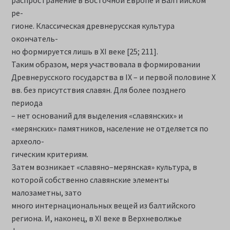
распространение в Восточной Европе и Балтийском
ре-
гионе. Классическая древнерусская культура
окончатель-
но формируется лишь в XI веке [25; 211].
Таким образом, меря участвовала в формировании
Древнерусского государства в IX – и первой половине X
вв. без присутствия славян. Для более позднего
периода
– нет оснований для выделения «славянских» и
«мерянских» памятников, население не отделяется по
археоло-
гическим критериям.
Затем возникает «славяно–мерянская» культура, в
которой собственно славянские элементы
малозаметны, зато
много интернациональных вещей из балтийского
региона. И, наконец, в XI веке в Верхневолжье