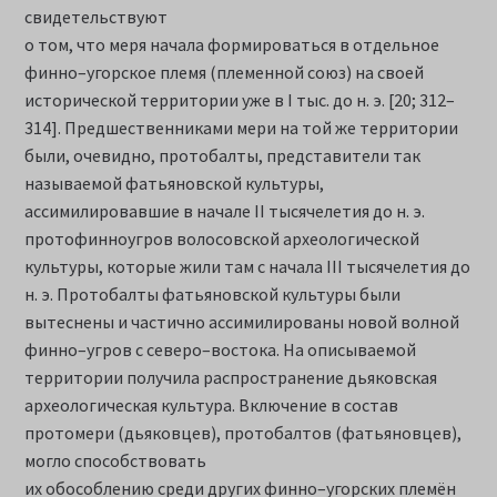
свидетельствуют
о том, что меря начала формироваться в отдельное
финно–угорское племя (племенной союз) на своей
исторической территории уже в I тыс. до н. э. [20; 312–
314]. Предшественниками мери на той же территории
были, очевидно, протобалты, представители так
называемой фатьяновской культуры,
ассимилировавшие в начале II тысячелетия до н. э.
протофинноугров волосовской археологической
культуры, которые жили там с начала III тысячелетия до
н. э. Протобалты фатьяновской культуры были
вытеснены и частично ассимилированы новой волной
финно–угров с северо–востока. На описываемой
территории получила распространение дьяковская
археологическая культура. Включение в состав
протомери (дьяковцев), протобалтов (фатьяновцев),
могло способствовать
их обособлению среди других финно–угорских племён