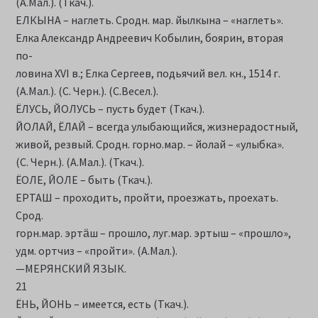
(А.Мал.). (Ткач.).
ЕЛКЫНА – наглеть. Сродн. мар. йылкына – «наглеть».
Елка Александр Андреевич Кобылин, боярин, вторая
по-
ловина XVI в.; Елка Сергеев, подьячий вел. кн., 1514 г.
(А.Мал.). (С. Черн.). (С.Весел.).
ЁЛУСЬ, ЙОЛУСЬ – пусть будет (Ткач.).
ЙОЛАЙ, ЁЛАЙ – всегда улыбающийся, жизнерадостный,
живой, резвый. Сродн. горно.мар. – йолай – «улыбка».
(С. Черн.). (А.Мал.). (Ткач.).
ЁОЛЕ, ЙОЛЕ – быть (Ткач.).
ЕРТАШ – проходить, пройти, проезжать, проехать.
Срод.
горн.мар. эртӓш – прошло, луг.мар. эртыш – «прошло»,
удм. ортчиз – «пройти». (А.Мал.).
—МЕРЯНСКИЙ ЯЗЫК.
21
ЁНЬ, ЙОНЬ – имеется, есть (Ткач.).