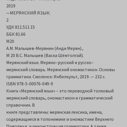
2019
—МЕРЯНСКИЙ ЯЗЫК.
2
УДК 811.511.15
ББК 81.66
М20
А.М. Малышев-Мерянин (Анди Мерян).,
М 20 В.С. Малышев (Васка Шёмтолгай).
Мерянский язык. Меряно–русский и русско–
мерянский словарь. Мерянский ономастикон. Основы
грамматики. Смоленск: Инбелкульт, 2019. — 232 с.
ISBN 978-5-00076-049-9
Книга «Мерянский язык» – это переводной толковый
мерянский словарь, ономастикон и грамматический
справочник. В
книге представлены: мерянская лексика, имена,
содержащиеся в топонимике и ономастике Верхнего
Поволжья, и реконструкция грамматики. А также