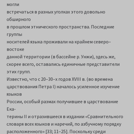
могли
встречаться в разных уголках этого довольно
обширного
в прошлом этнического пространства. Последние
группы
носителей языка проживали на крайнем северо–
востоке
данной территории (в бассейне р. Унжи), здесь же,
скорее всего, оставались единичные представители
этих групп.
Известно, что с 20–30–х годов XVIII в. (во времена
царствования Петра I) началось усиленное изучение
языков
России, особый размах получившее в царствование
Ека-
терины II и отразившееся в издании «Сравнительного
словаря всех языков и наречий, по азбучному порядку
расположенного» [33; 11–25]. Поскольку среди