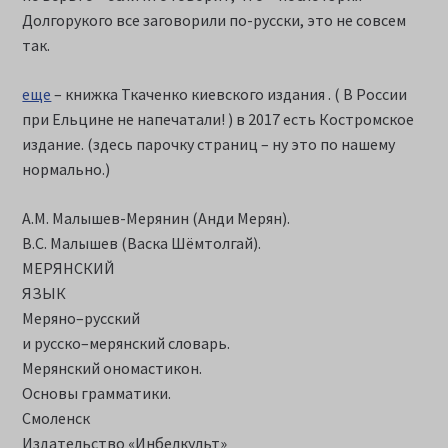
Долгорукого все заговорили по-русски, это не совсем
так.
еще
– книжка Ткаченко киевского издания . ( В России
при Ельцине не напечатали! ) в 2017 есть Костромское
издание. (здесь парочку страниц – ну это по нашему
нормально.)
А.М. Малышев-Мерянин (Анди Мерян).
В.С. Малышев (Васка Шёмтолгай).
МЕРЯНСКИЙ
ЯЗЫК
Меряно–русский
и русско–мерянский словарь.
Мерянский ономастикон.
Основы грамматики.
Смоленск
Издательство «Инбелкульт»