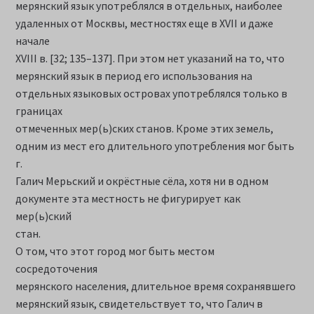
мерянский язык употреблялся в отдельных, наиболее
удаленных от Москвы, местностях еще в XVII и даже
начале
XVIII в. [32; 135–137]. При этом нет указаний на то, что
мерянский язык в период его использования на
отдельных языковых островах употреблялся только в
границах
отмеченных мер(ь)ских станов. Кроме этих земель,
одним из мест его длительного употребления мог быть
г.
Галич Мерьский и окрёстные сёла, хотя ни в одном
документе эта местность не фигурирует как
мер(ь)ский
стан.
О том, что этот город мог быть местом
сосредоточения
мерянского населения, длительное время сохранявшего
мерянский язык, свидетельствует то, что Галич в