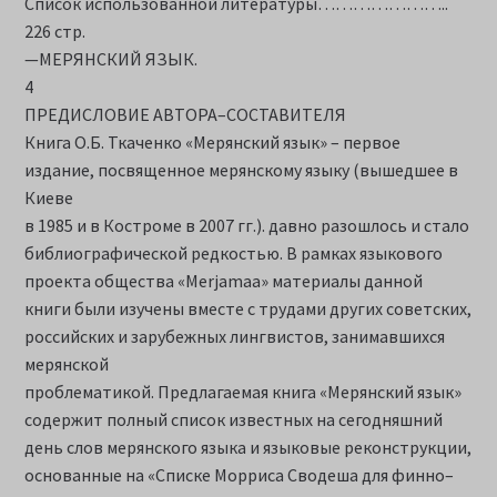
Список использованной литературы…………………..
226 стр.
—МЕРЯНСКИЙ ЯЗЫК.
4
ПРЕДИСЛОВИЕ АВТОРА–СОСТАВИТЕЛЯ
Книга О.Б. Ткаченко «Мерянский язык» – первое
издание, посвященное мерянскому языку (вышедшее в
Киеве
в 1985 и в Костроме в 2007 гг.). давно разошлось и стало
библиографической редкостью. В рамках языкового
проекта общества «Merjamaa» материалы данной
книги были изучены вместе с трудами других советских,
российских и зарубежных лингвистов, занимавшихся
мерянской
проблематикой. Предлагаемая книга «Мерянский язык»
содержит полный список известных на сегодняшний
день слов мерянского языка и языковые реконструкции,
основанные на «Списке Морриса Сводеша для финно–