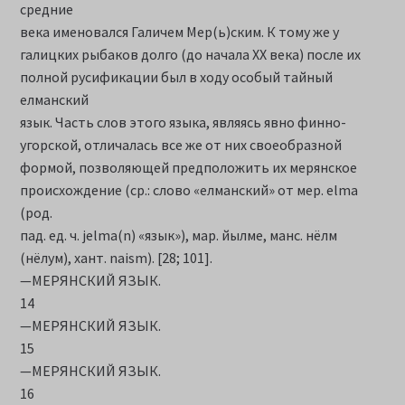
средние
века именовался Галичем Мер(ь)ским. К тому же у
галицких рыбаков долго (до начала XX века) после их
полной русификации был в ходу особый тайный
елманский
язык. Часть слов этого языка, являясь явно финно-
угорской, отличалась все же от них своеобразной
формой, позволяющей предположить их мерянское
происхождение (ср.: слово «елманский» от мер. elma
(род.
пад. ед. ч. jеlmа(n) «язык»), мар. йылме, манс. нёлм
(нёлум), хант. naism). [28; 101].
—МЕРЯНСКИЙ ЯЗЫК.
14
—МЕРЯНСКИЙ ЯЗЫК.
15
—МЕРЯНСКИЙ ЯЗЫК.
16