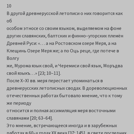
10
В другой древнерусской летописи о них говорится как
об
особом этносе со своим языком, выделяемом на фоне
других славянских, балтских и финно–угорских племён
Древней Руси: «… а на Ростовском озере Меря, а на
Клещинь Озере Меря же; а по Оць реце, где потече в
Волгу
же, Мурома язык свой, и Черемиси свой язык, Моръдва
свой языкъ…» [23; 10–11].
После X–XI вв. меря перестает упоминаться в
древнерусских летописных сводах. В дореволюционных
отечественных работах бытовало мнение, что к тому
же периоду
относится и полная ассимиляция меря восточными
славянами [20; 63–64].
Это мнение, встречающееся иногда и в зарубежных
работах в 60–х годах XX века [37; 145], в свете последних