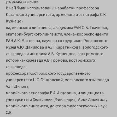
угорских языков».
В ней были использованы наработки профессора
Казанского университета, археолога и этнографа С.К.
Кузнецо-
ва, киевского лингвиста, академика УАН О.Б. Ткаченко,
екатеринбургского лингвиста, члена–корреспондента
РАН А.К. Матвеева, научных сотрудников Ростовского
музея А.Ю. Данилова и А.Л. Каретникова, вологодского
языковеда и историка А.В. Кузнецова, костромского
историка–краеведа А.В. Громова, костромского
языковеда,
профессора Костромского государственного
университета Н.С. Ганцовской, московского языковеда
А.Л. Шилова,
марийского этнографа В.А. Акцорина, и лиценциата
университета Хельсинки (Финляндия). Арьи Альквист,
марийского лингвиста, доктора филологических наук
С.Я.