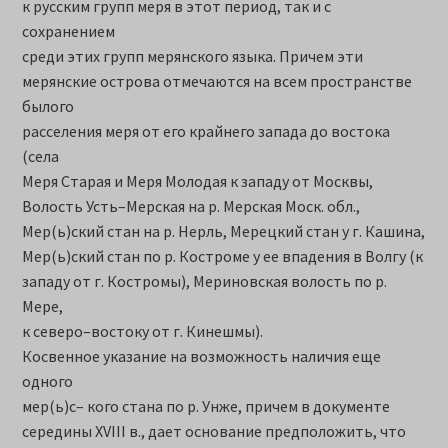
к русским групп меря в этот период, так и с
сохранением
среди этих групп мерянского языка. Причем эти
мерянские острова отмечаются на всем пространстве
былого
расселения меря от его крайнего запада до востока
(села
Меря Старая и Меря Молодая к западу от Москвы,
Волость Усть–Мерская на р. Мерская Моск. обл.,
Мер(ь)ский стан на р. Нерль, Мерецкий стан у г. Кашина,
Мер(ь)ский стан по р. Костроме у ее впадения в Волгу (к
западу от г. Костромы), Мериновская волость по р.
Мере,
к северо–востоку от г. Кинешмы).
Косвенное указание на возможность наличия еще
одного
мер(ь)с– кого стана по р. Унже, причем в документе
середины XVIII в., дает основание предположить, что