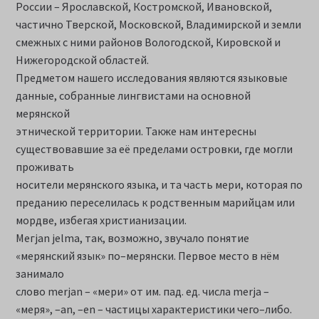
России – Ярославской, Костромской, Ивановской,
частично Тверской, Московской, Владимирской и земли
смежных с ними районов Вологодской, Кировской и
Нижегородской областей.
Предметом нашего исследования являются языковые
данные, собранные лингвистами на основной
мерянской
этнической территории. Также нам интересны
существовавшие за её пределами островки, где могли
проживать
носители мерянского языка, и та часть мери, которая по
преданию переселилась к родственным марийцам или
мордве, избегая христианизации.
Mегjаn jelmа, так, возможно, звучало понятие
«мерянский язык» по–мерянски. Первое место в нём
занимало
слово merjan – «мери» от им. пад. ед. числа merja –
«меря», –аn, –еn – частицы характеристики чего–либо.