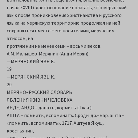
начале XVIII). дает основание полагать, что мерянский
язык после проникновения христианства и русского
языка на мерянскую территорию продолжал на ней
сохраняться вместе с его носителями, мерянским
этносом, на
протяжении не менее семи – восьми веков.
А.М. Малышев-Мерянин (Анди Мерян).
—МЕРЯНСКИЙ ЯЗЫК.
19
—МЕРЯНСКИЙ ЯЗЫК.
20
МЕРЯНО–РУССКИЙ СЛОВАРЬ
ЯВЛЕНИЯ ЖИЗНИ ЧЕЛОВЕКА
АНДЕ, АНДО – давать, кормить (Ткач.).
АШТА – помнить, вспоминатъ. Сродн. др.–мар. äштä –
«помнить, вспоминатъ». 1717. Аштуев Якуш,
крестьянин,