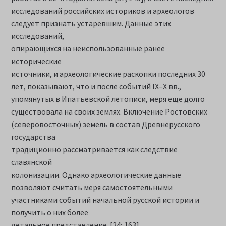
исследований российских историков и археологов
следует признать устаревшим. Данные этих
исследований,
опирающихся на неиспользованные ранее
исторические
источники, и археологические раскопки последних 30
лет, показывают, что и после событий IX–X вв.,
упомянутых в Ипатьевской летописи, меря еще долго
существовала на своих землях. Включение Ростовских
(северовосточных) земель в состав Древнерусского
государства
традиционно рассматривается как следствие
славянской
колонизации. Однако археологические данные
позволяют считать меря самостоятельными
участниками событий начальной русской истории и
получить о них более
детальное представление. [24; 163].