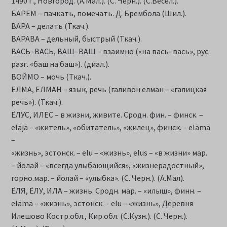
1490 г., Новгород. (А.Мал.). (С. Черн.). (С.Весел.).
БАРЕМ – пачкать, помечать. Д. Брембола (Шил.).
ВАРА – делать (Ткач.).
ВАРАВА – дельный, быстрый (Ткач.).
ВАСЬ–ВАСЬ, ВАШ–ВАШ – взаимно («на вась–вась», рус.
разг. «баш на баш»). (диал.).
ВОЙМО – мочь (Ткач.).
ЕЛМА, ЕЛМАН – язык, речь (галивон елман – «галицкая
речь»). (Ткач.).
ЁЛУС, ИЛЕС – в жизни, живите. Сродн. фин. – финск. –
eläjä – «житель», «обитатель», «жилец», финск. – elämä
–
«жизнь», эстонск. – elu – «жизнь», elus – «в жизни» мар.
– йолай – «всегда улыбающийся», «жизнерадостный»,
горно.мар. – йолай – «улыбка». (С. Черн.). (А.Мал).
ЁЛЯ, ЁЛУ, ИЛА – жизнь. Сродн. мар. – «илыш», финн. –
elämä – «жизнь», эстонск. – elu – «жизнь», Деревня
Илешово Костр.обл., Кир.обл. (С.Кузн.). (С. Черн.).