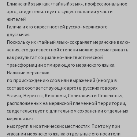
Елманский язык как «тайный язык», профессиональное
арго, свидетельствует о существовании у части
жителей
Галича и его окрестностей русско–мерянского
двуязычия.
Поскольку их «тайный язык» сохраняет мерянские вклю-
чения, его до известной степени можно рассматривать
как результат социально–лингвистической
трансформации отмирающего мерянского языка.
Наличие мерянских
по происхождению слов или выражений (иногда в
составе соответствующих арго) в русских говорах
Углича, Нерехты, Кинешмы, Солигалича и Пошехонья,
расположенных на мерянской племенной территории,
свидетельствует о длительном сохранении отдельных
меряноязыч-
ных групп в их этнических местностях. Поэтому при
угасании мерянского языка отдельные его носители