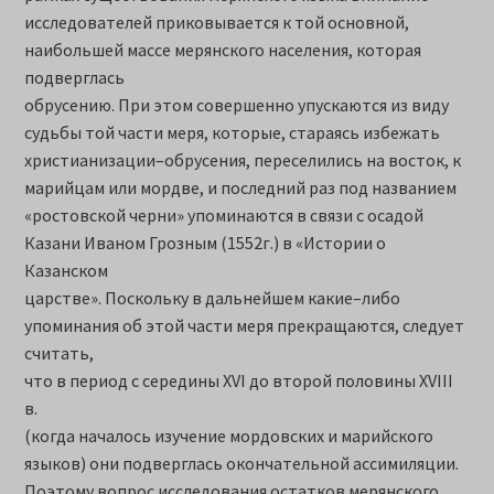
исследователей приковывается к той основной,
наибольшей массе мерянского населения, которая
подверглась
обрусению. При этом совершенно упускаются из виду
судьбы той части меря, которые, стараясь избежать
христианизации–обрусения, переселились на восток, к
марийцам или мордве, и последний раз под названием
«ростовской черни» упоминаются в связи с осадой
Казани Иваном Грозным (1552г.) в «Истории о
Казанском
царстве». Поскольку в дальнейшем какие–либо
упоминания об этой части меря прекращаются, следует
считать,
что в период с середины XVI до второй половины XVIII
в.
(когда началось изучение мордовских и марийского
языков) они подверглась окончательной ассимиляции.
Поэтому вопрос исследования остатков мерянского