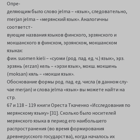
Опре-
деляющим было слово jelma – «язык», следовательно,
merjan jelma – «мерянский язык». Аналогичны
соответст-
вующие названия языков финского, эрзянского и
мокшанского в финском, эрзянском, мокшанском
языках:
фин. suomen kieli – «суоми (род. пад. ед. ч.) язык», эрз.
эрзянь (erzan) кель – «эрзи язык», мокш. мокшень
(moksan) кяль – «мокши язык».
Обоснование формы род. пад. ед. числа (в данном слу-
чае merjan) и слова jelma «язык» вы можете найти на
стр.
67 и 118 – 119 книги Ореста Ткаченко «Исследования по
мерянскому языку» [31]. Сколько было носителей
мерянского языка в период его наибольшего
распространения (во время формирования
древнерусского государства), когда началось их