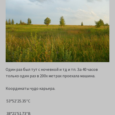
Один раз был тут с ночевкой и тд и тп. За 40 часов
только один раз в 200х метрах проехала машина.
Координаты чудо карьера.
53°52’25.35″С
38°21’51.73″В