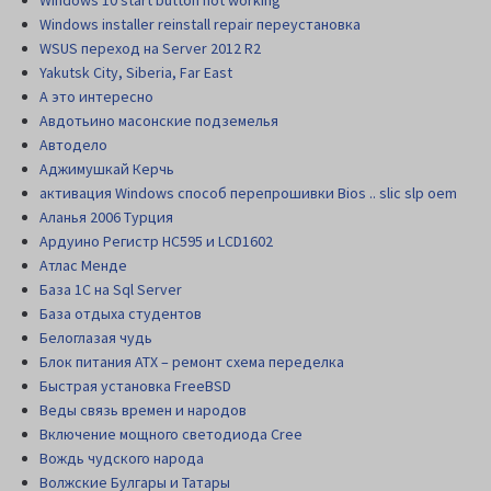
Windows installer reinstall repair переустановка
WSUS переход на Server 2012 R2
Yakutsk City, Siberia, Far East
А это интересно
Авдотьино масонские подземелья
Автодело
Аджимушкай Керчь
активация Windows способ перепрошивки Bios .. slic slp oem
Аланья 2006 Турция
Ардуино Регистр НС595 и LCD1602
Атлас Менде
База 1С на Sql Server
База отдыха студентов
Белоглазая чудь
Блок питания АТХ – ремонт схема переделка
Быстрая установка FreeBSD
Веды связь времен и народов
Включение мощного светодиода Cree
Вождь чудского народа
Волжские Булгары и Татары