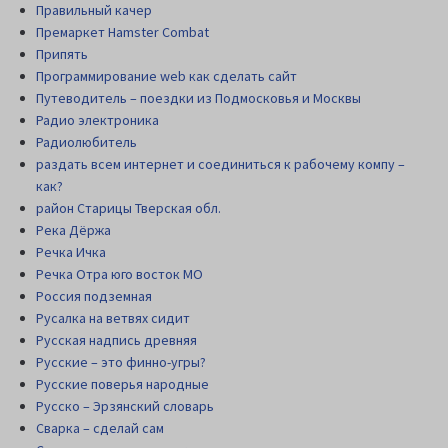
Правильный качер
Премаркет Hamster Combat
Припять
Программирование web как сделать сайт
Путеводитель – поездки из Подмосковья и Москвы
Радио электроника
Радиолюбитель
раздать всем интернет и соединиться к рабочему компу –
как?
район Старицы Тверская обл.
Река Дёржа
Речка Ичка
Речка Отра юго восток МО
Россия подземная
Русалка на ветвях сидит
Русская надпись древняя
Русские – это финно-угры?
Русские поверья народные
Русско – Эрзянский словарь
Сварка – сделай сам