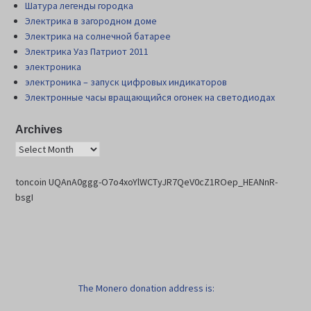
Шатура легенды городка
Электрика в загородном доме
Электрика на солнечной батарее
Электрика Уаз Патриот 2011
электроника
электроника – запуск цифровых индикаторов
Электронные часы вращающийся огонек на светодиодах
Archives
toncoin UQAnA0ggg-O7o4xoYlWCTyJR7QeV0cZ1ROep_HEANnR-
bsgI
The Monero donation address is: