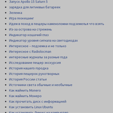
Запуск Apollo 15 Saturn 5
зарядка для литиевых батареек
Зеленка
Игра геокешинг
Идем в поход в пещеры каменоломни подземелья что взять
Из-за острова на стрежень
Индикатор кошачий глаз
Индикатор уровня сигнала на светодиодах
Интересное – подземка и не только
Интересное с Radiolocman
интересные журналы за разные года
Исследование пещер экскурсия
История нашего городка
История пещерок рукотворных
История России статьи
Источники света обычные и необычные
Как майнить Monero
Как майнить Монеро
Как прочитать диск c информацией
Как установить Linux Ubuntu
Как установить Линукс на компьютер.