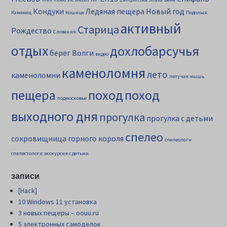
Кондуки
Ледяная пещера
Новый год
Каменец
Кошице
Подольск
активный
Старица
Рождество
Словакия
отдых
дохлобарсучья
берег Волги
видео
каменоломня
лето
каменоломни
летучая мышь
пещера
поход
поход
подмосковье
выходного дня
прогулка
прогулка с детьми
спелео
сокровищница горного короля
спелеологи
спелестологи
экскурсия с детьми
записи
[Hack]
10 Windows 11 установка
3 новых пещеры – oouu.ru
5 электронных самоделок