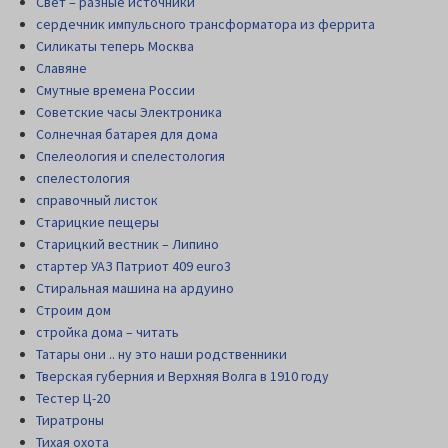
Свет – разные источники
сердечник импульсного трансформатора из феррита
Силикаты теперь Москва
Славяне
Смутные времена России
Советские часы Электроника
Солнечная батарея для дома
Спелеология и спелестология
спелестология
справочный листок
Старицкие пещеры
Старицкий вестник – Липино
стартер УАЗ Патриот 409 euro3
Стиральная машина на ардуино
Строим дом
стройка дома – читать
Татары они .. ну это наши родственники
Тверская губерния и Верхняя Волга в 1910 году
Тестер Ц-20
Тиратроны
Тихая охота