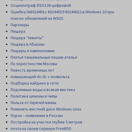
Осциллограф DSO138 цифровой
Ошибка 0x8024401c 80244019 80244022 в Windows 10 при
поиске обновлений на WSUS
Партнеры
Пещера
Пещера “Никиты”
Пещера в Абхазии
Пещеры и каменоломни
Платья танцевальные пошив ателье
По окрестностям Москвы
Повесть временных лет
повышающий dc-dc с полвольта
Подборка найдено в сети
Подземные воды и всякая мистика
Политика шпионы и чипы
Польза от горячей ванны
Поменять жесткий диск Windows Linux
Порох – появление в России
Постройка на участке глубже 5 метров
почта на своем сервере FreeBSD