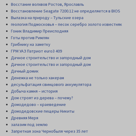
Восстание волхвов Ростов, Ярославль
Восстановление Seagate 7200.12 не определяется в BIOS
Вылазка на природу – Тульские озера
геология Подмосковья – песок серебро золото известняк
Гоник Владимир Преисподняя
Готы против Римлян
Грибнику на заметку
ГРМ УАЗ Патриот euro3 409
Дачное строительство и загородный дом
Дачное строительство и загородный дом
Дачный домик
Денежка не только хакерам
десульфатация свинцового аккумулятора
Добыча камня – история
Дом строят из дерева – почему?
Домодедово – краеведение
Домодедовские пещеры Никиты
Древняя Меря
залазим под землю
Запретная зона Чернобыля через 35 лет