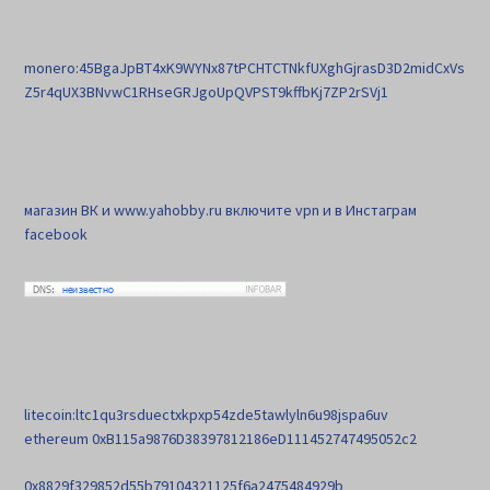
monero:45BgaJpBT4xK9WYNx87tPCHTCTNkfUXghGjrasD3D2midCxVs
Z5r4qUX3BNvwC1RHseGRJgoUpQVPST9kffbKj7ZP2rSVj1
магазин ВК и www.yahobby.ru включите vpn и в Инстаграм
facebook
litecoin:ltc1qu3rsduectxkpxp54zde5tawlyln6u98jspa6uv
ethereum 0xB115a9876D38397812186eD111452747495052c2
0x8829f329852d55b79104321125f6a2475484929b