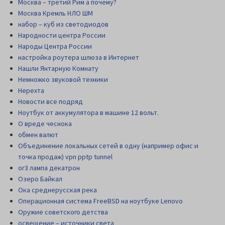
Москва – третий Рим а почему?
Москва Кремль НЛО ШМ
набор – куб из светодиодов
Народности центра России
Народы Центра России
настройка роутера шлюза в Интернет
Нашли Янтарную Комнату
Немножко звуковой техники
Нерехта
Новости все подряд
Ноутбук от аккумулятора в машине 12 вольт.
О вреде чеснока
обмен валют
Объединение локальных сетей в одну (например офис и
точка продаж) vpn pptp tunnel
ог3 лампа декатрон
Озеро Байкал
Ока среднерусская река
Операционная система FreeBSD на ноутбуке Lenovo
Оружие советского детства
освещение – источники света