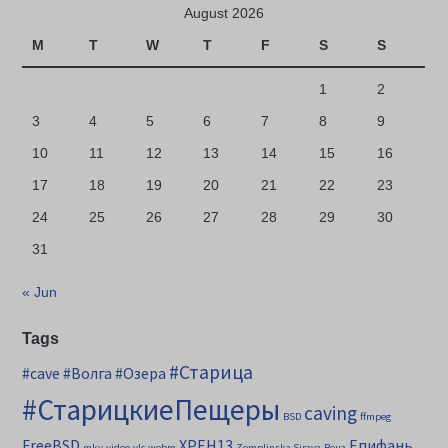
August 2026
M
T
W
T
F
S
S
1
2
3
4
5
6
7
8
9
10
11
12
13
14
15
16
17
18
19
20
21
22
23
24
25
26
27
28
29
30
31
« Jun
Tags
#Старица
#cave
#Волга
#Озера
#СтарицкиеПещеры
caving
BSD
ffmpeg
FreeBSD
XPEH13
Епифань
mkv
video
vlc
webm
Zemplinska Sirava
Вена