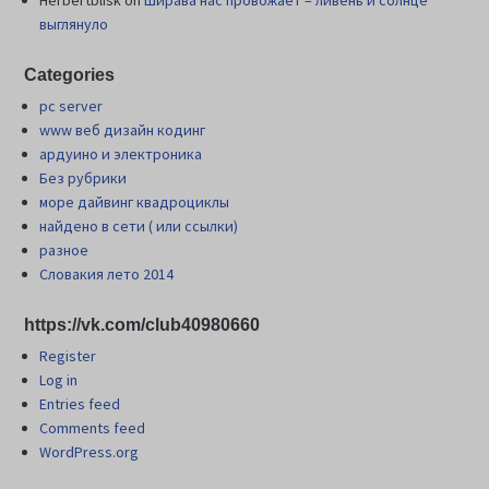
Herbertblisk
on
Шиpава нас провожает – ливень и солнце
выглянуло
Categories
pc server
www веб дизайн кодинг
ардуино и электроника
Без рубрики
море дайвинг квадроциклы
найдено в сети ( или ссылки)
разное
Словакия лето 2014
https://vk.com/club40980660
Register
Log in
Entries feed
Comments feed
WordPress.org