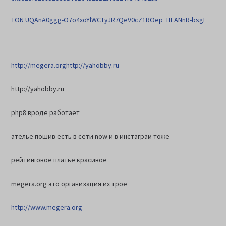
TON UQAnA0ggg-O7o4xoYlWCTyJR7QeV0cZ1ROep_HEANnR-bsgI
http://megera.org
http://yahobby.ru
http://yahobby.ru
php8 вроде работает
ателье пошив есть в сети now и в инстаграм тоже
рейтинговое платье красивое
megera.org это организация их трое
http://www.megera.org