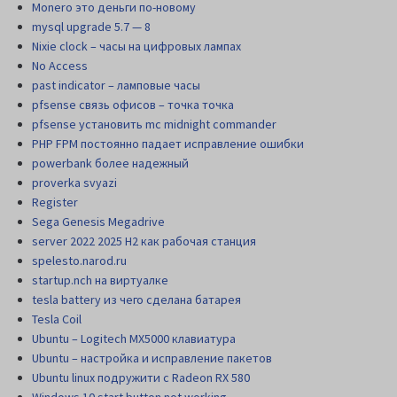
Monero это деньги по-новому
mysql upgrade 5.7 — 8
Nixie clock – часы на цифровых лампах
No Access
past indicator – ламповые часы
pfsense связь офисов – точка точка
pfsense установить mc midnight commander
PHP FPM постоянно падает исправление ошибки
powerbank более надежный
proverka svyazi
Register
Sega Genesis Megadrive
server 2022 2025 H2 как рабочая станция
spelesto.narod.ru
startup.nch на виртуалке
tesla battery из чего сделана батарея
Tesla Coil
Ubuntu – Logitech MX5000 клавиатура
Ubuntu – настройка и исправление пакетов
Ubuntu linux подружити с Radeon RX 580
Windows 10 start button not working