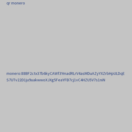
qr monero
monero:88BF2ctx37b6kyCAWf3YmadRLrV4asMDuAZyYXZrbHpULDqE
S7UTv22D1ju9uakwwoXJXg5FeaYFB7cj1vC4HZU5V7s1niN