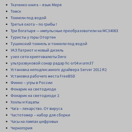
Ткаченко книга – язык Меря
Томск
Тоннели под водой
Третья охота – по грибы !
Три богатыря — импульсные преобразователи на MC34063
Туристы у горы Отортен
Тушинский тоннель и тоннели под водой
УАЗ Патриот и новый дизель
узел сети криптовалюты Dero
ультразвуковой сонар радар hc-sr04 и urm37
Установка неподписанного драйвера Server 2012 R2
Установка рабочего места FreeBSD
Финно – угры в России
Фонарик на светодиоде
Фонарик на светодиоде 2
Хохлы и Кацапы
Чага – лекарство. От вируса
Частотомер – набор для сборки
Часы на лампах цифровых
Черногория