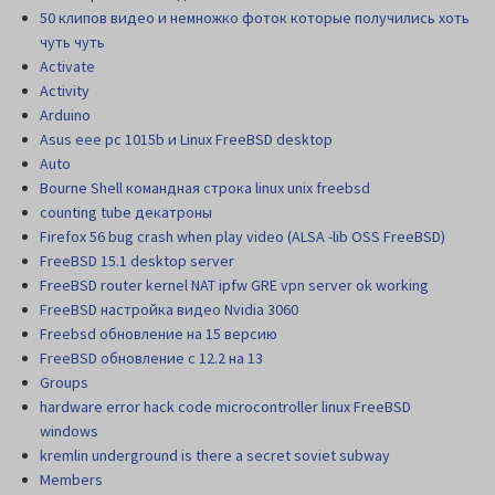
50 клипов видео и немножко фоток которые получились хоть
чуть чуть
Activate
Activity
Arduino
Asus eee pc 1015b и Linux FreeBSD desktop
Auto
Bourne Shell командная строка linux unix freebsd
counting tube декатроны
Firefox 56 bug crash when play video (ALSA -lib OSS FreeBSD)
FreeBSD 15.1 desktop server
FreeBSD router kernel NAT ipfw GRE vpn server ok working
FreeBSD настройка видео Nvidia 3060
Freebsd обновление на 15 версию
FreeBSD обновление с 12.2 на 13
Groups
hardware error hack code microcontroller linux FreeBSD
windows
kremlin underground is there a secret soviet subway
Members