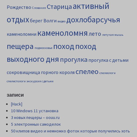
активный
Старица
Рождество
Словакия
отдых
дохлобарсучья
берег Волги
видео
каменоломня
лето
каменоломни
летучая мышь
пещера
поход
поход
подмосковье
выходного дня
прогулка
прогулка с детьми
спелео
сокровищница горного короля
спелеологи
спелестологи
экскурсия с детьми
записи
[Hack]
10 Windows 11 установка
3 новых пещеры – oouu.ru
5 электронных самоделок
50 клипов видео и немножко фоток которые получились хоть