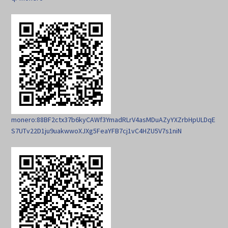
monero:88BF2ctx37b6kyCAWf3YmadRLrV4asMDuAZyYXZrbHpULDqE
S7UTv22D1ju9uakwwoXJXg5FeaYFB7cj1vC4HZU5V7s1niN