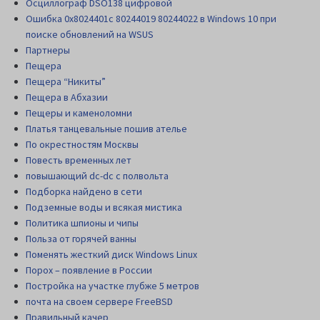
Осциллограф DSO138 цифровой
Ошибка 0x8024401c 80244019 80244022 в Windows 10 при
поиске обновлений на WSUS
Партнеры
Пещера
Пещера “Никиты”
Пещера в Абхазии
Пещеры и каменоломни
Платья танцевальные пошив ателье
По окрестностям Москвы
Повесть временных лет
повышающий dc-dc с полвольта
Подборка найдено в сети
Подземные воды и всякая мистика
Политика шпионы и чипы
Польза от горячей ванны
Поменять жесткий диск Windows Linux
Порох – появление в России
Постройка на участке глубже 5 метров
почта на своем сервере FreeBSD
Правильный качер