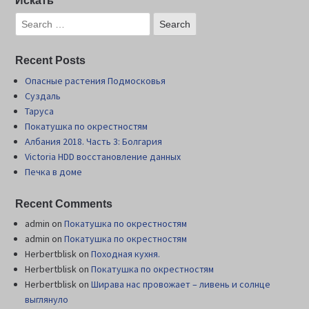
Искать
Recent Posts
Опасные растения Подмосковья
Суздаль
Таруса
Покатушка по окрестностям
Албания 2018. Часть 3: Болгария
Victoria HDD восстановление данных
Печка в доме
Recent Comments
admin
on
Покатушка по окрестностям
admin
on
Покатушка по окрестностям
Herbertblisk
on
Походная кухня.
Herbertblisk
on
Покатушка по окрестностям
Herbertblisk
on
Шиpава нас провожает – ливень и солнце
выглянуло