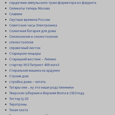
сердечник импульсного трансформатора из феррита
Силикаты теперь Москва
Славяне
Смутные времена России
Советские часы Электроника
Солнечная батарея для дома
Спелеология и спелестология
спелестология
справочный листок
Старицкие пещеры
Старицкий вестник – Липино
стартер УАЗ Патриот 409 euro3
Стиральная машина на ардуино
Строим дом
стройка дома – читать
Татары они .. ну это наши родственники
Тверская губерния и Верхняя Волга в 1910 году
Тестер Ц-20
Тиратроны
Тихая охота