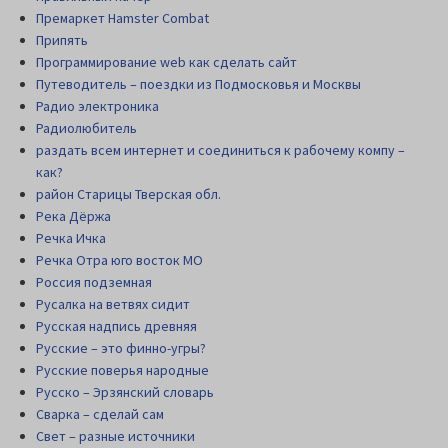
Премаркет Hamster Combat
Припять
Программирование web как сделать сайт
Путеводитель – поездки из Подмосковья и Москвы
Радио электроника
Радиолюбитель
раздать всем интернет и соединиться к рабочему компу –
как?
район Старицы Тверская обл.
Река Дёржа
Речка Ичка
Речка Отра юго восток МО
Россия подземная
Русалка на ветвях сидит
Русская надпись древняя
Русские – это финно-угры?
Русские поверья народные
Русско – Эрзянский словарь
Сварка – сделай сам
Свет – разные источники