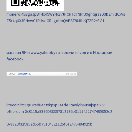
monero:45BgaJpBT4xK9WYNx87tPCHTCTNkfUXghGjrasD3D2midCxVs
Z5r4qUX3BNvwC1RHseGRJgoUpQVPST9kffbKj7ZP2rSVj1
магазин ВК и www.yahobby.ru включите vpn и в Инстаграм
facebook
litecoin:ltc1qu3rsduectxkpxp54zde5tawlyln6u98jspa6uv
ethereum 0xB115a9876D38397812186eD111452747495052c2
0x8829f329852d55b79104321125f6a2475484929b