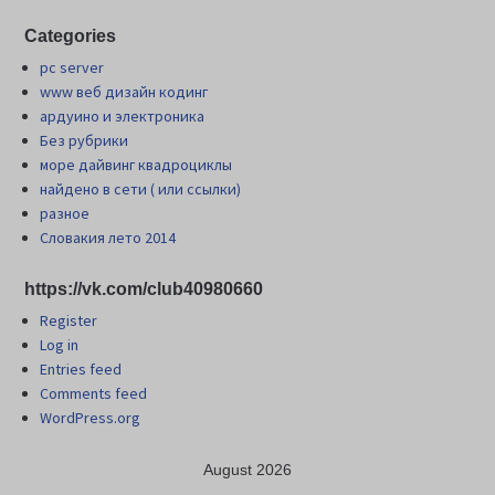
Categories
pc server
www веб дизайн кодинг
ардуино и электроника
Без рубрики
море дайвинг квадроциклы
найдено в сети ( или ссылки)
разное
Словакия лето 2014
https://vk.com/club40980660
Register
Log in
Entries feed
Comments feed
WordPress.org
August 2026