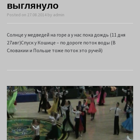
выглянуло
Posted on
27.08.2014
by
admin
Солнце у медведей на горе а у нас пока дождь (11 дня
27авг)Спуск у Кошице – по дороге поток воды (В
Словакии и Польше тоже поток это ручей)