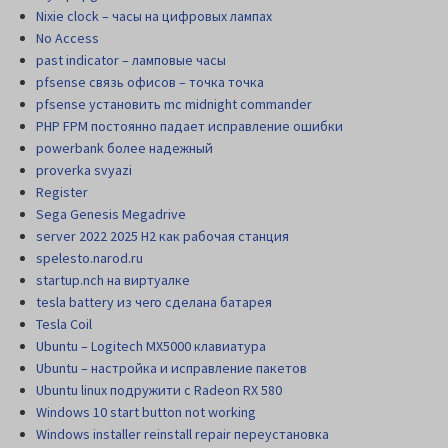
Nixie clock – часы на цифровых лампах
No Access
past indicator – ламповые часы
pfsense связь офисов – точка точка
pfsense установить mc midnight commander
PHP FPM постоянно падает исправление ошибки
powerbank более надежный
proverka svyazi
Register
Sega Genesis Megadrive
server 2022 2025 H2 как рабочая станция
spelesto.narod.ru
startup.nch на виртуалке
tesla battery из чего сделана батарея
Tesla Coil
Ubuntu – Logitech MX5000 клавиатура
Ubuntu – настройка и исправление пакетов
Ubuntu linux подружити с Radeon RX 580
Windows 10 start button not working
Windows installer reinstall repair переустановка