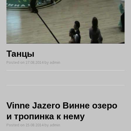
Танцы
Posted on
27.08.2014
by
admin
Vinne Jazero Винне озеро
и тропинка к нему
Posted on
25.08.2014
by
admin