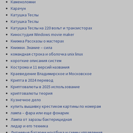
Каменоломни
Карачун
Катушка Теслы
Катушка Теслы
Катушка Теслы на 220 вольт и транзисторах
Киностудия Windows movie maker
Книжка Рассказы о мастерах
Книжки. Знание – сила
командная строка и оболочка unix linux
короткие описания систем
Кострома и 11 версий названия
Краеведение Владимирское и Московское
Крипта в 2024 перевод
Криптовалюты в 2025 использование
криптовалюты теория
Кузнечное дело
купить вышивку крестиком картины по номерам
лампа – фара или еще фонарик
Лампа от заразы бактерицидная
лидар и его техника
Литиевые батареи ноутбука и схемы управления