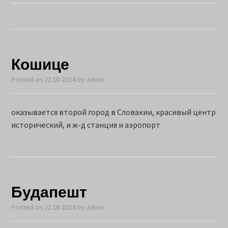
Кошице
Posted on
22.08.2014
by
admin
оказывается второй город в Словакии, красивый центр
исторический, и ж-д станция и аэропорт
Будапешт
Posted on
22.08.2014
by
admin