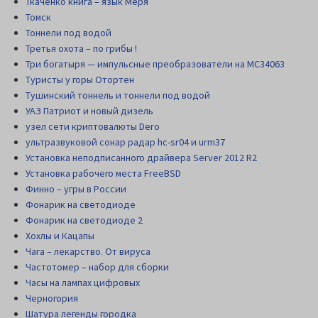
Ткаченко книга – язык Меря
Томск
Тоннели под водой
Третья охота – по грибы !
Три богатыря — импульсные преобразователи на MC34063
Туристы у горы Отортен
Тушинский тоннель и тоннели под водой
УАЗ Патриот и новый дизель
узел сети криптовалюты Dero
ультразвуковой сонар радар hc-sr04 и urm37
Установка неподписанного драйвера Server 2012 R2
Установка рабочего места FreeBSD
Финно – угры в России
Фонарик на светодиоде
Фонарик на светодиоде 2
Хохлы и Кацапы
Чага – лекарство. От вируса
Частотомер – набор для сборки
Часы на лампах цифровых
Черногория
Шатура легенды городка