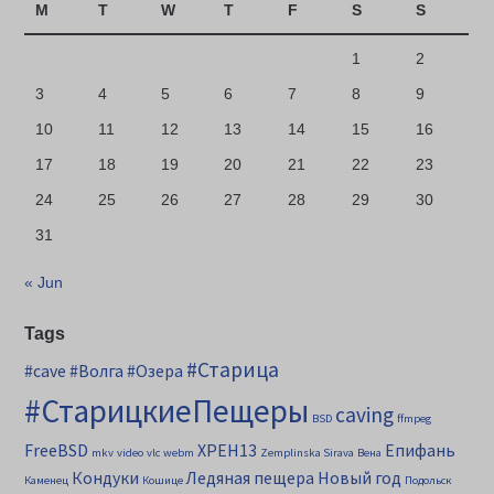
M
T
W
T
F
S
S
1
2
3
4
5
6
7
8
9
10
11
12
13
14
15
16
17
18
19
20
21
22
23
24
25
26
27
28
29
30
31
« Jun
Tags
#Старица
#cave
#Волга
#Озера
#СтарицкиеПещеры
caving
BSD
ffmpeg
FreeBSD
XPEH13
Епифань
mkv
video
vlc
webm
Zemplinska Sirava
Вена
Кондуки
Ледяная пещера
Новый год
Каменец
Кошице
Подольск