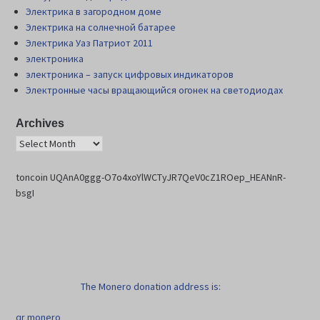
Электрика в загородном доме
Электрика на солнечной батарее
Электрика Уаз Патриот 2011
электроника
электроника – запуск цифровых индикаторов
Электронные часы вращающийся огонек на светодиодах
Archives
toncoin UQAnA0ggg-O7o4xoYlWCTyJR7QeV0cZ1ROep_HEANnR-
bsgI
The Monero donation address is:
qr monero