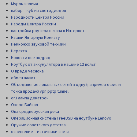
Мурома племя
набор – куб из светодиодов
Народности центра России
Народы Центра России
настройка роутера шлюза в Интернет
Нашли Янтарную Комнату
Немножко звуковой техники
Нерехта
Новости все подряд
Ноутбук от аккумулятора в машине 12 вольт.
О вреде чеснока
обмен валют
Объединение локальных сетей в одну (например офис и
точка продаж) vpn pptp tunnel
ог3 лампа декатрон
Озеро Байкал
Ока среднерусская река
Операционная система FreeBSD на ноутбуке Lenovo
Оружие советского детства
освещение – источники света