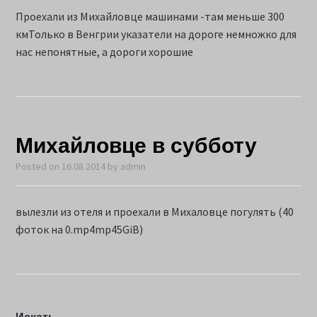
Проехали из Михайловце машинами -там меньше 300
кмТолько в Венгрии указатели на дороге немножко для
нас непонятные, а дороги хорошие
Михайловце в субботу
Posted on
16.08.2014
by
admin
вылезли из отеля и проехали в Михаловце погулять (40
фоток на 0.mp4mp45GiB)