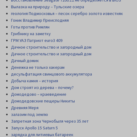
Вылазка на природу – Тульские озера
геология Подмосковья – песок серебро золото известняк
Гоник Владимир Преисподняя
Готы против Римлян
Грибнику на заметку
ГРМ УАЗ Патриот euro3 409
Дачное строительство и загородный дом
Дачное строительство и загородный дом
Дачный домик
Денежка не только хакерам
десульфатация свинцового аккумулятора
Добыча камня – история
Дом строят из дерева – почему?
Домодедово – краеведение
Домодедовские пещеры Никиты
Древняя Меря
залазим под землю
Запретная зона Чернобыля через 35 лет
Запуск Apollo 15 Saturn 5
зарядка для литиевых батареек