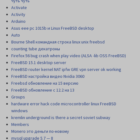
чуть чуть
Activate
Activity
Arduino
Asus eee pc 1015b и Linux FreeBSD desktop
Auto
Bourne Shell командная строка linux unix freebsd
counting tube декатроны
Firefox 56 bug crash when play video (ALSA -lib OSS FreeBSD)
FreeBSD 15.1 desktop server
FreeBSD router kernel NAT ipfw GRE vpn server ok working
FreeBSD настройка видео Nvidia 3060
Freebsd обновление на 15 версию
FreeBSD обновление с 12.2 на 13
Groups
hardware error hack code microcontroller linux FreeBSD
windows
kremlin underground is there a secret soviet subway
Members
Monero это деньги по-новому
mysql upgrade 5.7 — 8