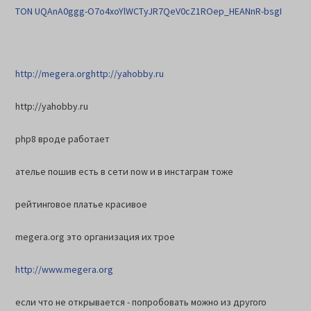
TON UQAnA0ggg-O7o4xoYlWCTyJR7QeV0cZ1ROep_HEANnR-bsgI
http://megera.org
http://yahobby.ru
http://yahobby.ru
php8 вроде работает
ателье пошив есть в сети now и в инстаграм тоже
рейтинговое платье красивое
megera.org это организация их трое
http://www.megera.org
если что не открывается - попробовать можно из другого