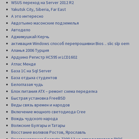
WSUS переход на Server 2012 R2
Yakutsk City, Siberia, Far East
А это интересно
Авдотьино масонские подземелья
Автодело
Аджимушкай Керчь
активация Windows способ перепрошивки Bios .. slic slp oem
Аланья 2006 Турция
Ардуино Регистр НС595 и LCD1602
Атлас Менде
База 1С на Sql Server
База отдыха студентов
Белоглазая чудь
Блок питания АТХ – ремонт схема переделка
Быстрая установка FreeBSD
Веды связь времен и народов
Включение мощного светодиода Cree
Вождь чудского народа
Волжские Булгары и Татары
Восстание волхвов Ростов, Ярославль
Восстановление Seagate 7200.12 не определяется в BIOS