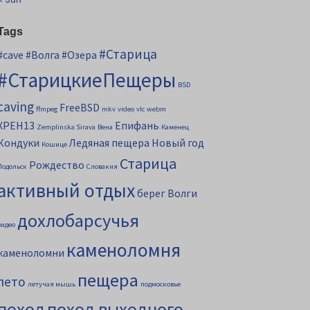
Tags
#Старица
#cave
#Волга
#Озера
#СтарицкиеПещеры
BSD
caving
FreeBSD
ffmpeg
mkv
video
vlc
webm
XPEH13
Епифань
Zemplinska Sirava
Вена
Каменец
Кондуки
Ледяная пещера
Новый год
Кошице
Старица
Рождество
Подольск
Словакия
активный отдых
берег Волги
дохлобарсучья
видео
каменоломня
каменоломни
пещера
лето
летучая мышь
подмосковье
поход
поход выходного