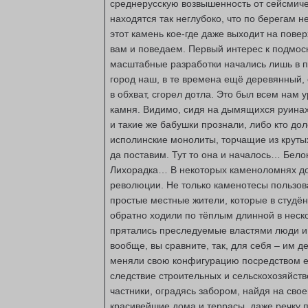
среднерусскую возвышенность от сейсмичес
находятся так неглубоко, что по берегам 
этот камень кое-где даже выходит на повер
вам и поведаем. Первый интерес к подмос
масштабные разработки начались лишь в п
город наш, в те времена ещё деревянный,
в обхват, сгорел дотла. Это был всем нам у
камня. Видимо, сидя на дымящихся руинах
и такие же бабушки прознали, либо кто дол
исполинские монолиты, торчащие из крутых
да поставим. Тут то она и началось… Бел
Лихорадка… В некоторых каменоломнях до
революции. Не только каменотесы пользова
простые местные жители, которые в студён
обратно ходили по тёплым длинной в неск
прятались преследуемые властями люди и 
вообще, вы сравните, так, для себя – им д
меняли свою конфигурацию посредством ес
следствие строительных и сельскохозяйст
частники, оградясь забором, найдя на сво
красивейшие дома и террасы, даже речку п