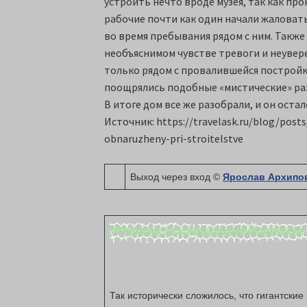
устроить нечто вроде музея, так как про
рабочие почти как один начали жаловат
во время пребывания рядом с ним. Также
необъяснимом чувстве тревоги и неувер
только рядом с провалившейся постройко
поощрялись подобные «мистические» раз
В итоге дом все же разобрали, и он оста
Источник: https://travelask.ru/blog/posts
obnaruzheny-pri-stroitelstve
Выход через вход ©
Ярослав Архипо
Так исторически сложилось, что гигантски