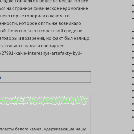
кладке тоннеля он вовсе не мешал. Но все
ься на странное физическое недомогание
 некоторые говорили о каком-то
енности, которое опять же возникало
й. Понятно, что в советской среде не
говоры и воззрения, но факт был налицо.
лся только в памяти очевидцев.
/27991-kakie-interesnye-artefakty-byli-
в
е пласты белого камня, удерживающие нашу