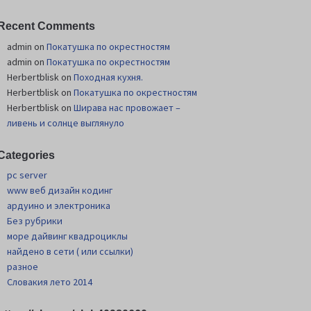
Recent Comments
admin
on
Покатушка по окрестностям
admin
on
Покатушка по окрестностям
Herbertblisk
on
Походная кухня.
Herbertblisk
on
Покатушка по окрестностям
Herbertblisk
on
Шиpава нас провожает –
ливень и солнце выглянуло
Categories
pc server
www веб дизайн кодинг
ардуино и электроника
Без рубрики
море дайвинг квадроциклы
найдено в сети ( или ссылки)
разное
Словакия лето 2014