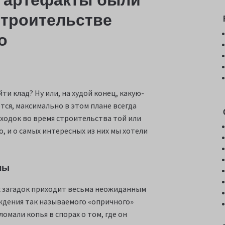
е артефакты были
строительстве
о
йти клад? Ну или, на худой конец, какую-
ся, максимально в этом плане всегда
аходок во время строительства той или
 и о самых интересных из них мы хотели
ны
х загадок приходит весьма неожиданным
ождения так называемого «опричного»
омали копья в спорах о том, где он