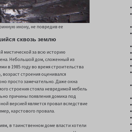
ринную икону, не повредив ее
шийся сквозь землю
ой мистической за всю историю
ена. Небольшой дом, сложенный из
ми в 1985 году во время строительства
, возраст строения оценивался
 оно просто замечательно. Даже окна
мого строения стояла невредимой мебель
ьно причины появления домика под
овной версией является провал вследствие
мер, карстового провала.
иям, в таинственном доме власти хотели