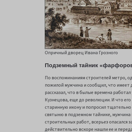
Опричный дворец Ивана Грозного
Подземный тайник «фарфоров
По воспоминаниям строителей метро, о
пожилой мужчина и сообщил, что имеет 
рассказал, что в былые времена работа
Кузнецова, еще до революции. И что его
старинную икону и попросил тщательно 
святыню в подземном тайнике, мужчина 
строительных работ, всерьез опасался 
действительно вскоре нашли ее и переда