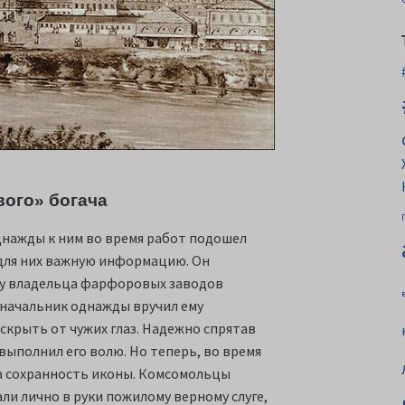
ого» богача
днажды к ним во время работ подошел
для них важную информацию. Он
л у владельца фарфоровых заводов
 начальник однажды вручил ему
скрыть от чужих глаз. Надежно спрятав
выполнил его волю. Но теперь, во время
за сохранность иконы. Комсомольцы
ли лично в руки пожилому верному слуге,