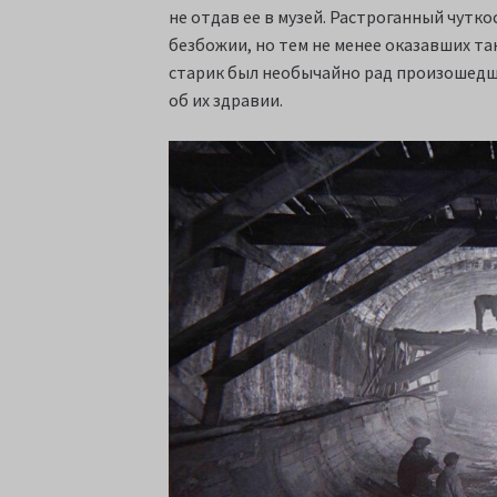
не отдав ее в музей. Растроганный чутк
безбожии, но тем не менее оказавших так
старик был необычайно рад произошедш
об их здравии.