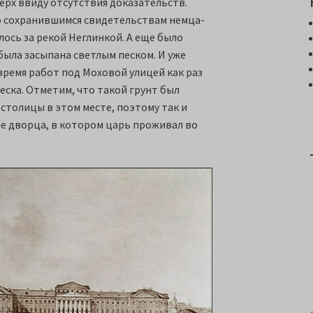
ерх ввиду отсутствия доказательств.
о сохранившимся свидетельствам немца-
ось за рекой Неглинкой. А еще было
была засыпана светлым песком. И уже
время работ под Моховой улицей как раз
еска. Отметим, что такой грунт был
столицы в этом месте, поэтому так и
е дворца, в котором царь проживал во