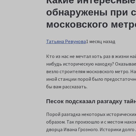
Какие интересны
обнаружены при 
московского метр
Татьяна Ревунова
1 месяц назад
Кто из нас не мечтал хоть раз в жизни на
нибудь историческую находку? Оказывает
везло строителям московского метро. Н
иной станции порой было предостаточно,
бы вам рассказать.
Песок подсказал разгадку тай
Порой разгадка некоторых исторически
образом. Так произошло и с местом нах
дворца Ивана Грозного. Историки долго л