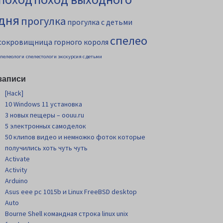
дня
прогулка
прогулка с детьми
спелео
сокровищница горного короля
спелеологи
спелестологи
экскурсия с детьми
записи
[Hack]
10 Windows 11 установка
3 новых пещеры – oouu.ru
5 электронных самоделок
50 клипов видео и немножко фоток которые
получились хоть чуть чуть
Activate
Activity
Arduino
Asus eee pc 1015b и Linux FreeBSD desktop
Auto
Bourne Shell командная строка linux unix