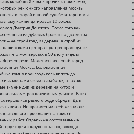
ких колебаний и всех прочих катаклизмов,
некоторых рек южного направления Москвы
хность, о старой и новой судьбе которого мы
ковному камню датирован 10 веком,
ериод Дмитрия Донского. После того как
 сложенный из дубовых брёвен по два метра
рок – не строй град из дерева, а строй из
, наши с вами пра-пра-пра-пра-прадедушки
ожил, что мол верстах в 50 к югу видели
 берегов реки. Может из них новый город
окаменная Москва, Белокаменная
быча камня производилась вплоть до
лись местами своих выработок, а так же
ые зимние дни из деревни на хутор и
олько километров подземным улицам. В них
совершались разного рода обряды. Да и
есять веков. На протяжении всей жизни они
тественного проседания, а также в
венных работ. Отдельные состоятельные
ей территории старую штольню, возводят
лотиной из белого камня преградили. Во