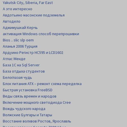
Yakutsk City, Siberia, Far East
А это интересно
Авдотьино масонские подземелья
Автодело
Аджимушкай Керчь
активация Windows способ перепрошивки
Bios .. slic slp oem
Аланья 2006 Турция
Ардуино Регистр НС595 и LCD1602
Атлас Менде
База 1С на Sql Server
База отдыха студентов
Белоглазая чудь
Блок питания АТХ – ремонт схема переделка
Быстрая установка FreeBSD
Веды связь времен и народов
Включение мощного светодиода Cree
Вождь чудского народа
Волжские Булгары и Татары
Восстание волхвов Ростов, Ярославль