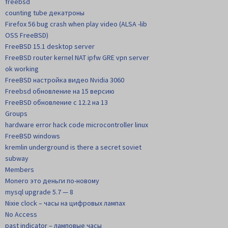
freebsd
counting tube декатроны
Firefox 56 bug crash when play video (ALSA -lib
OSS FreeBSD)
FreeBSD 15.1 desktop server
FreeBSD router kernel NAT ipfw GRE vpn server
ok working
FreeBSD настройка видео Nvidia 3060
Freebsd обновление на 15 версию
FreeBSD обновление с 12.2 на 13
Groups
hardware error hack code microcontroller linux
FreeBSD windows
kremlin underground is there a secret soviet
subway
Members
Monero это деньги по-новому
mysql upgrade 5.7 — 8
Nixie clock – часы на цифровых лампах
No Access
past indicator – ламповые часы