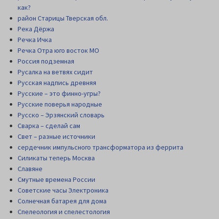
как?
район Старицы Тверская обл.
Река Дёржа
Речка Ичка
Речка Отра юго восток МО
Россия подземная
Русалка на ветвях сидит
Русская надпись древняя
Русские – это финно-угры?
Русские поверья народные
Русско – Эрзянский словарь
Сварка – сделай сам
Свет – разные источники
сердечник импульсного трансформатора из феррита
Силикаты теперь Москва
Славяне
Смутные времена России
Советские часы Электроника
Солнечная батарея для дома
Спелеология и спелестология