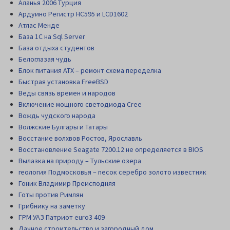
Аланья 2006 Турция
Ардуино Регистр НС595 и LCD1602
Атлас Менде
База 1С на Sql Server
База отдыха студентов
Белоглазая чудь
Блок питания АТХ – ремонт схема переделка
Быстрая установка FreeBSD
Веды связь времен и народов
Включение мощного светодиода Cree
Вождь чудского народа
Волжские Булгары и Татары
Восстание волхвов Ростов, Ярославль
Восстановление Seagate 7200.12 не определяется в BIOS
Вылазка на природу – Тульские озера
геология Подмосковья – песок серебро золото известняк
Гоник Владимир Преисподняя
Готы против Римлян
Грибнику на заметку
ГРМ УАЗ Патриот euro3 409
Дачное строительство и загородный дом