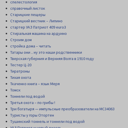
спелестология
справочный листок
Старицкие пещеры
Старицкий вестник – Липино
стартер УАЗ Патриот 409 euro3
Стиральная машина на ардуино
Строим дом
стройка дома – читать
Татары они .. ну это наши родственники
Тверская губерния и Верхняя Волга в 1910 году
Тестер Ц-20
Тиратроны
Тихая охота
Ткаченко книга – язык Меря
Томск
Тоннели под водой
Третья охота – по грибы !
Три богатыря — импульсные преобразователи на MC34063
Туристы у горы Отортен
Тушинский тоннель и тоннели под водой
УАЗ Патриот и новый дизель