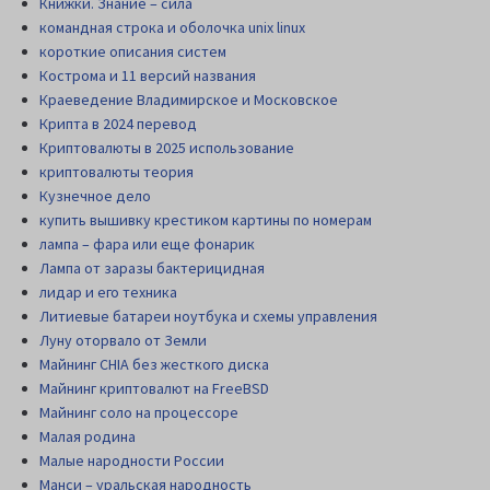
Книжки. Знание – сила
командная строка и оболочка unix linux
короткие описания систем
Кострома и 11 версий названия
Краеведение Владимирское и Московское
Крипта в 2024 перевод
Криптовалюты в 2025 использование
криптовалюты теория
Кузнечное дело
купить вышивку крестиком картины по номерам
лампа – фара или еще фонарик
Лампа от заразы бактерицидная
лидар и его техника
Литиевые батареи ноутбука и схемы управления
Луну оторвало от Земли
Майнинг CHIA без жесткого диска
Майнинг криптовалют на FreeBSD
Майнинг соло на процессоре
Малая родина
Малые народности России
Манси – уральская народность