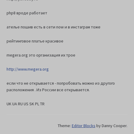
php8 вроде работает
ателье пошив есть в сети now и в инстаграм тоже
рейтинговое платье красивое
megera.org это организация их трое
http://www.megera.org
если что не открывается - попробовать можно из другого
расположения . Из России все открывается.
UK UA RU US SK PL TR
Theme:
Editor Blocks
by Danny Cooper.