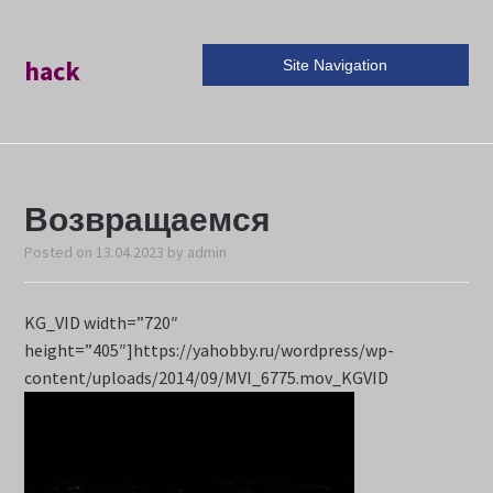
hack
Site Navigation
Возвращаемся
Posted on
13.04.2023
by
admin
KG_VID width=”720″
height=”405″]https://yahobby.ru/wordpress/wp-
content/uploads/2014/09/MVI_6775.mov_KGVID