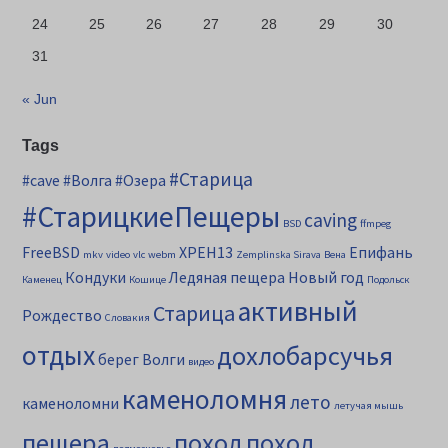
24
25
26
27
28
29
30
31
« Jun
Tags
#Старица
#cave
#Волга
#Озера
#СтарицкиеПещеры
caving
BSD
ffmpeg
FreeBSD
XPEH13
Епифань
mkv
video
vlc
webm
Zemplinska Sirava
Вена
Кондуки
Ледяная пещера
Новый год
Каменец
Кошице
Подольск
активный
Старица
Рождество
Словакия
отдых
дохлобарсучья
берег Волги
видео
каменоломня
лето
каменоломни
летучая мышь
пещера
поход
поход