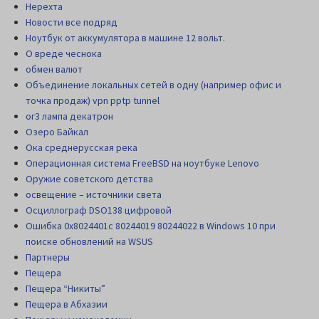
Нерехта
Новости все подряд
Ноутбук от аккумулятора в машине 12 вольт.
О вреде чеснока
обмен валют
Объединение локальных сетей в одну (например офис и
точка продаж) vpn pptp tunnel
ог3 лампа декатрон
Озеро Байкал
Ока среднерусская река
Операционная система FreeBSD на ноутбуке Lenovo
Оружие советского детства
освещение – источники света
Осциллограф DSO138 цифровой
Ошибка 0x8024401c 80244019 80244022 в Windows 10 при
поиске обновлений на WSUS
Партнеры
Пещера
Пещера “Никиты”
Пещера в Абхазии