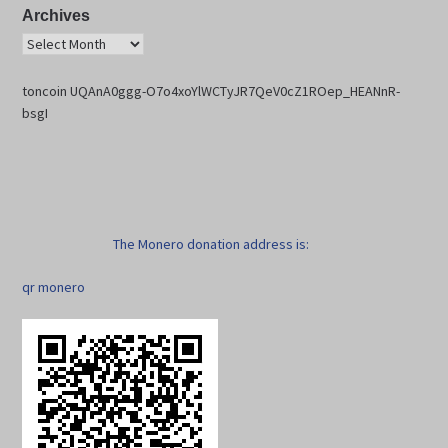
Archives
toncoin UQAnA0ggg-O7o4xoYlWCTyJR7QeV0cZ1ROep_HEANnR-
bsgI
The Monero donation address is:
qr monero