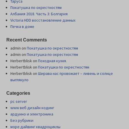
Таруса
Покатушка по окрестностям
Албания 2018. Часть 3: Болгария
Victoria HDD восстановление данных
Печка в доме
Recent Comments
admin
on
Покатушка по окрестностям
admin
on
Покатушка по окрестностям
Herbertblisk
on
Походная кухня.
Herbertblisk
on
Покатушка по окрестностям
Herbertblisk
on
Шиpава нас провожает – ливень и солнце
выглянуло
Categories
pc server
www веб дизайн кодинг
ардуино и электроника
Без рубрики
море дайвинг квадроциклы