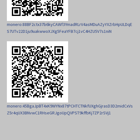
monero:88BF2ctx37b6kyCAWf3YmadRLrV4asMDuAZyYXZrbHpULDqE
S7UTv22D1ju9uakwwoXJXg5FeaYFB7cj1vC4HZU5V7s1niN
monero:45BgaJpBT4xK9WYNx87tPCHTCTNkfUXghGjrasD3D2midCxVs
Z5r4qUX3BNvwC1RHseGRJgoUpQVPST9kffbKj7ZP2rSVj1