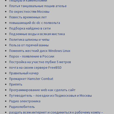
Пещеры и каменоломни
Платья танцевальные пошив ателье
По окрестностям Москвы
Повесть временных лет
повышающий dc-dc с полвольта
Подборка найдено в сети
Подземные воды и всякая мистика
Политика шпионы и чипы
Польза от горячей ванны
Поменять жесткий диск Windows Linux
Порох – появление в России
Постройка на участке глубже 5 метров
почта на своем сервере FreeBSD
Правильный качер
Премаркет Hamster Combat
Припять
Программирование web как сделать сайт
Путеводитель – поездки из Подмосковья и Москвы
Радио электроника
Радиолюбитель
раздать всем интернет и соединиться к рабочему компу –