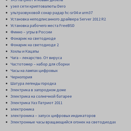
узел сети криптовалюты Dero
ультразвуковой сонар радар hc-sr04 и urm37
Установка неподписанного драйвера Server 2012 R2
Установка рабочего места FreeBSD
Финно – угры в России
Фонарик на светодиоде
Фонарик на светодиоде 2
Хохлы и Кацапы
Чага – лекарство. От вируса
Частотомер – набор для сборки
Часы на лампах цифровых
Черногория
Шатура легенды городка
Электрика в загородном доме
Электрика на солнечной батарее
Электрика Уаз Патриот 2011
электроника
электроника – запуск цифровых индикаторов
Электронные часы вращающийся огонек на светодиодах