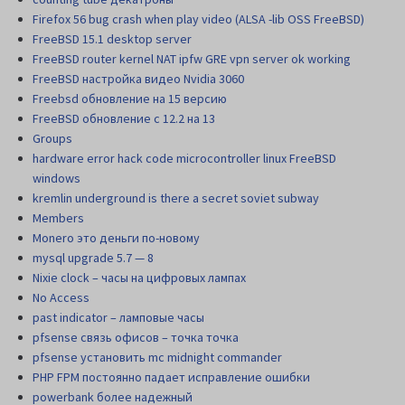
Firefox 56 bug crash when play video (ALSA -lib OSS FreeBSD)
FreeBSD 15.1 desktop server
FreeBSD router kernel NAT ipfw GRE vpn server ok working
FreeBSD настройка видео Nvidia 3060
Freebsd обновление на 15 версию
FreeBSD обновление с 12.2 на 13
Groups
hardware error hack code microcontroller linux FreeBSD
windows
kremlin underground is there a secret soviet subway
Members
Monero это деньги по-новому
mysql upgrade 5.7 — 8
Nixie clock – часы на цифровых лампах
No Access
past indicator – ламповые часы
pfsense связь офисов – точка точка
pfsense установить mc midnight commander
PHP FPM постоянно падает исправление ошибки
powerbank более надежный