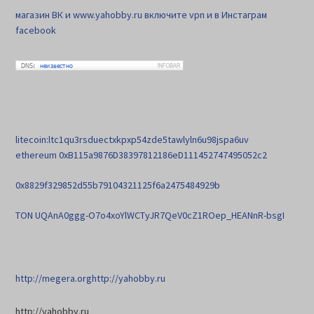
магазин ВК и www.yahobby.ru включите vpn и в Инстаграм
facebook
litecoin:ltc1qu3rsduectxkpxp54zde5tawlyln6u98jspa6uv
ethereum 0xB115a9876D38397812186eD111452747495052c2
0x8829f329852d55b79104321125f6a2475484929b
TON UQAnA0ggg-O7o4xoYlWCTyJR7QeV0cZ1ROep_HEANnR-bsgI
http://megera.org
http://yahobby.ru
http://yahobby.ru