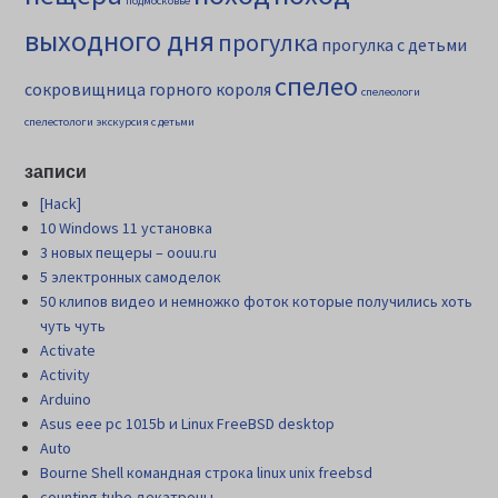
подмосковье
выходного дня
прогулка
прогулка с детьми
спелео
сокровищница горного короля
спелеологи
спелестологи
экскурсия с детьми
записи
[Hack]
10 Windows 11 установка
3 новых пещеры – oouu.ru
5 электронных самоделок
50 клипов видео и немножко фоток которые получились хоть
чуть чуть
Activate
Activity
Arduino
Asus eee pc 1015b и Linux FreeBSD desktop
Auto
Bourne Shell командная строка linux unix freebsd
counting tube декатроны