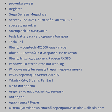
proverka svyazi
Register
Sega Genesis Megadrive
server 2022 2025 H2 как рабочая станция
spelesto.narod.ru
startup.nch на виртуалке
tesla battery из чего сделана батарея
Tesla Coil
Ubuntu – Logitech MX5000 клавиатура
Ubuntu – настройка и исправление пакетов
Ubuntu linux подружити с Radeon RX 580
Windows 10 start button not working
Windows installer reinstall repair переустановка
WSUS переход на Server 2012 R2
Yakutsk City, Siberia, Far East
А это интересно
Авдотьино масонские подземелья
Автодело
Аджимушкай Керчь
активация Windows способ перепрошивки Bios .. slic slp oem