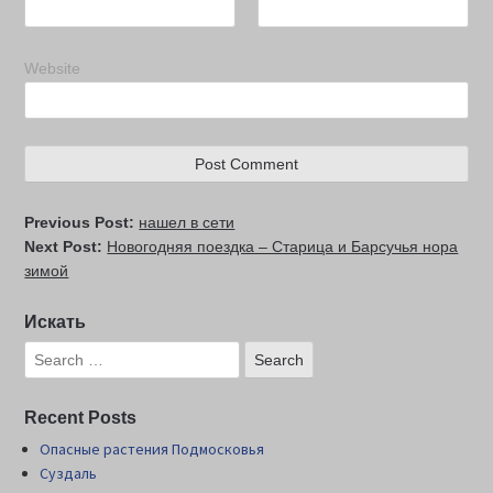
Website
Previous Post:
нашел в сети
Next Post:
Новогодняя поездка – Старица и Барсучья нора
зимой
Искать
Recent Posts
Опасные растения Подмосковья
Суздаль