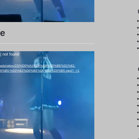
де
) not found
nt/uploads/video/23/%D0%A1%D0%BB%D0%BE%D1%82-
0%B0-%D0%B2%D0%BE%D0%B4%D0%B5.mp4?_=1