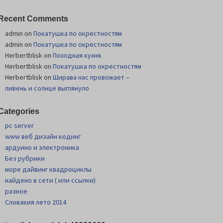
Recent Comments
admin
on
Покатушка по окрестностям
admin
on
Покатушка по окрестностям
Herbertblisk
on
Походная кухня.
Herbertblisk
on
Покатушка по окрестностям
Herbertblisk
on
Шиpава нас провожает –
ливень и солнце выглянуло
Categories
pc server
www веб дизайн кодинг
ардуино и электроника
Без рубрики
море дайвинг квадроциклы
найдено в сети ( или ссылки)
разное
Словакия лето 2014