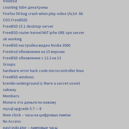
freebsd
counting tube декатроны
Firefox 56 bug crash when play video (ALSA -lib
OSS FreeBSD)
FreeBSD 15.1 desktop server
FreeBSD router kernel NAT ipfw GRE vpn server
ok working
FreeBSD настройка видео Nvidia 3060
Freebsd обновление на 15 версию
FreeBSD обновление с 12.2 на 13
Groups
hardware error hack code microcontroller linux
FreeBSD windows
kremlin underground is there a secret soviet
subway
Members
Monero это деньги по-новому
mysql upgrade 5.7 — 8
Nixie clock – часы на цифровых лампах
No Access
past indicator – ламповые часы