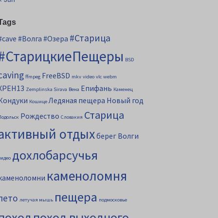
Tags
#Старица
#cave
#Волга
#Озера
#СтарицкиеПещеры
BSD
caving
FreeBSD
ffmpeg
mkv
video
vlc
webm
XPEH13
Епифань
Zemplinska Sirava
Вена
Каменец
Кондуки
Ледяная пещера
Новый год
Кошице
Старица
Рождество
Подольск
Словакия
активный отдых
берег Волги
дохлобарсучья
видео
каменоломня
каменоломни
пещера
лето
летучая мышь
подмосковье
поход
поход выходного