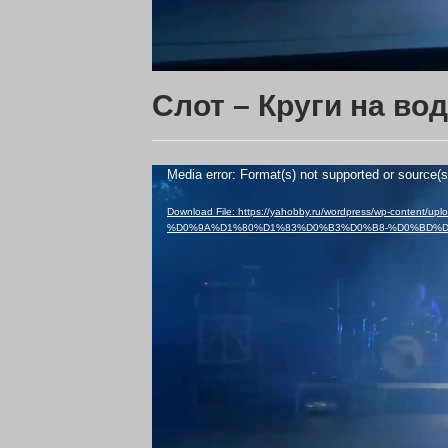
Слот – Круги на во
Video
Media error: Format(s) not supported or source(s
Player
Download File: https://yahobby.ru/wordpress/wp-conte
%D0%9A%D1%80%D1%83%D0%B3%D0%B8-%D0%BD%D