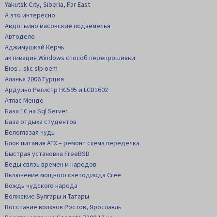
Yakutsk City, Siberia, Far East
А это интересно
Авдотьино масонские подземелья
Автодело
Аджимушкай Керчь
активация Windows способ перепрошивки
Bios .. slic slp oem
Аланья 2006 Турция
Ардуино Регистр НС595 и LCD1602
Атлас Менде
База 1С на Sql Server
База отдыха студентов
Белоглазая чудь
Блок питания АТХ – ремонт схема переделка
Быстрая установка FreeBSD
Веды связь времен и народов
Включение мощного светодиода Cree
Вождь чудского народа
Волжские Булгары и Татары
Восстание волхвов Ростов, Ярославль