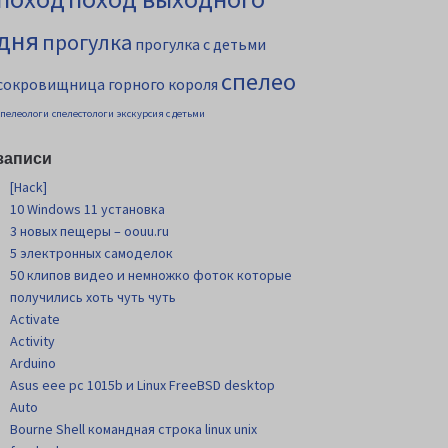
дня
прогулка
прогулка с детьми
спелео
сокровищница горного короля
спелеологи
спелестологи
экскурсия с детьми
записи
[Hack]
10 Windows 11 установка
3 новых пещеры – oouu.ru
5 электронных самоделок
50 клипов видео и немножко фоток которые
получились хоть чуть чуть
Activate
Activity
Arduino
Asus eee pc 1015b и Linux FreeBSD desktop
Auto
Bourne Shell командная строка linux unix