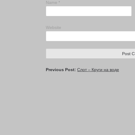
Name
*
Website
Previous Post:
Слот – Круги на воде