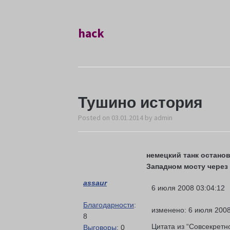
hack
Тушино история
Posted on
03.01.2014
by
admin
немецкий танк останов
Западном мосту чере
assaur
6 июля 2008 03:04:12
Благодарности
:
изменено: 6 июля 2008
8
Цитата из “Совсекретно
Выговоры
: 0