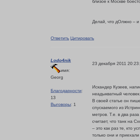
близое к Москве боест
Делай, что дОлжно – и 
Ответить
Цитировать
Lodo4nik
23 декабря 2011 20:23
имя:
Georg
Искандер Кузеев, напи
Благодарности
:
неадыкватный человек
13
В своей статье он пише
Выговоры
: 1
спускаемого из Истрин
метров. Т.е. в два раз
считает, что танк на 
– это как раз те, кто 
только они и приехали