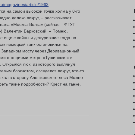
ru/magazines/article/1963
ся на самой высокой точке холма у 8-го
видно далеко вокруг, – рассказывает
анала «Москва-Волга» (сейчас – ФГУП
) Валентин Барковский. – Помню,
е еще с войны и дежурившие тогда на
как немецкий танк остановился на
а Западном мосту через Деривационный
ми станциями метро «Тушинская» и
. Открылся люк, из которого выглянул
евым блокнотом, огляделся вокруг, что-то
уехал в сторону Алешкинского леса.Можно
реть такие подробности? Крест на танке,