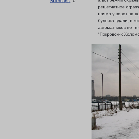
а вот режим охран
Выговоры
: 0
решетчатное огражд
прямо у ворот на д
будочка вдали, в ко
автоматчиков не тян
“Покровских Холомо