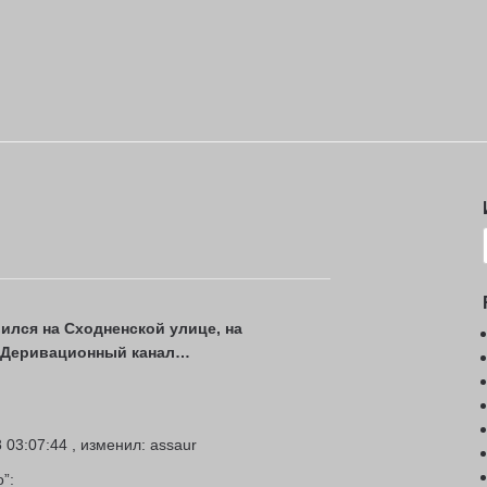
ился на Сходненской улице, на
з Деривационный канал…
 03:07:44 , изменил: assaur
”: