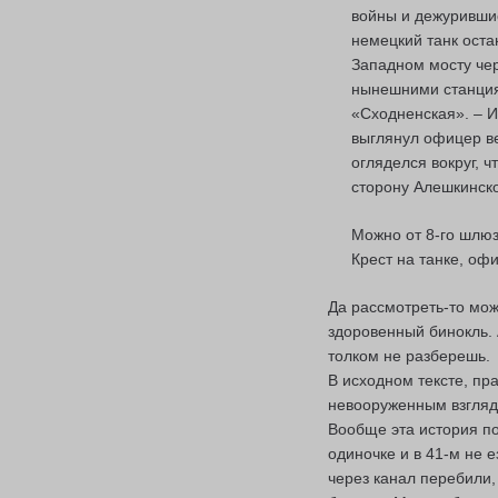
войны и дежурившие
немецкий танк оста
Западном мосту че
нынешними станция
«Сходненская». – И.
выглянул офицер в
огляделся вокруг, ч
сторону Алешкинско
Можно от 8-го шлюз
Крест на танке, оф
Да рассмотреть-то мож
здоровенный бинокль. 
толком не разберешь.
В исходном тексте, пра
невооруженным взгляд
Вообще эта история по
одиночке и в 41-м не 
через канал перебили,