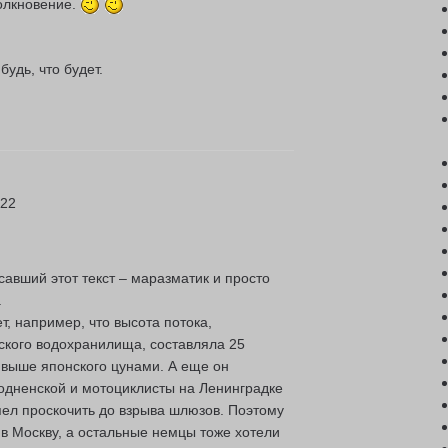
олкновение.
будь, что будет.
:22
савший этот текст – маразматик и просто
.
т, например, что высота потока,
ского водохранилища, составляла 25
а выше японского цунами. А еще он
Сходненской и мотоциклисты на Ленинградке
успел проскочить до взрыва шлюзов. Поэтому
 в Москву, а остальные немцы тоже хотели