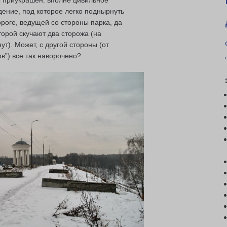
ы приукрашен: вполне цивильное
ение, под которое легко поднырнуть
ороге, ведущей со стороны парка, да
торой скучают два сторожа (на
ут). Может, с другой стороны (от
в”) все так наворочено?