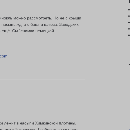
бинокль можно рассмотреть. Но не с крыши
 насыпь жд, а с башни шлюза. Заводских
о ещё. См “снимки немецкой
l.com
ки лежит в насыпи Химкинской плотины,
 парке «Покровское-Глебово» до сих пор