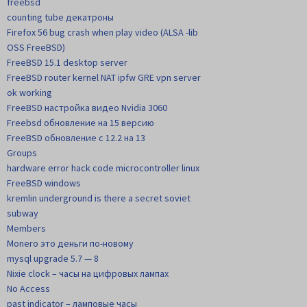
freebsd
counting tube декатроны
Firefox 56 bug crash when play video (ALSA -lib
OSS FreeBSD)
FreeBSD 15.1 desktop server
FreeBSD router kernel NAT ipfw GRE vpn server
ok working
FreeBSD настройка видео Nvidia 3060
Freebsd обновление на 15 версию
FreeBSD обновление с 12.2 на 13
Groups
hardware error hack code microcontroller linux
FreeBSD windows
kremlin underground is there a secret soviet
subway
Members
Monero это деньги по-новому
mysql upgrade 5.7 — 8
Nixie clock – часы на цифровых лампах
No Access
past indicator – ламповые часы