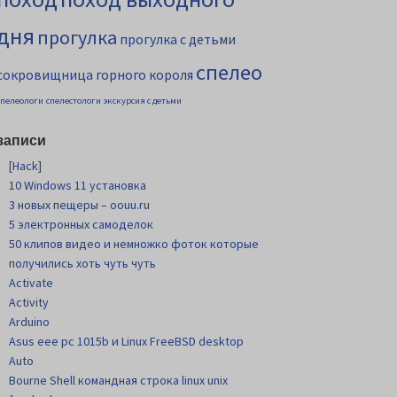
дня
прогулка
прогулка с детьми
спелео
сокровищница горного короля
спелеологи
спелестологи
экскурсия с детьми
записи
[Hack]
10 Windows 11 установка
3 новых пещеры – oouu.ru
5 электронных самоделок
50 клипов видео и немножко фоток которые
получились хоть чуть чуть
Activate
Activity
Arduino
Asus eee pc 1015b и Linux FreeBSD desktop
Auto
Bourne Shell командная строка linux unix