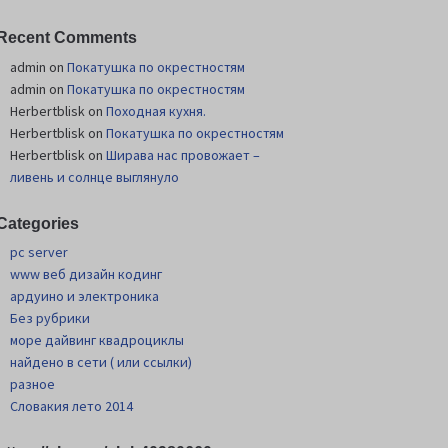
Recent Comments
admin
on
Покатушка по окрестностям
admin
on
Покатушка по окрестностям
Herbertblisk
on
Походная кухня.
Herbertblisk
on
Покатушка по окрестностям
Herbertblisk
on
Шиpава нас провожает –
ливень и солнце выглянуло
Categories
pc server
www веб дизайн кодинг
ардуино и электроника
Без рубрики
море дайвинг квадроциклы
найдено в сети ( или ссылки)
разное
Словакия лето 2014