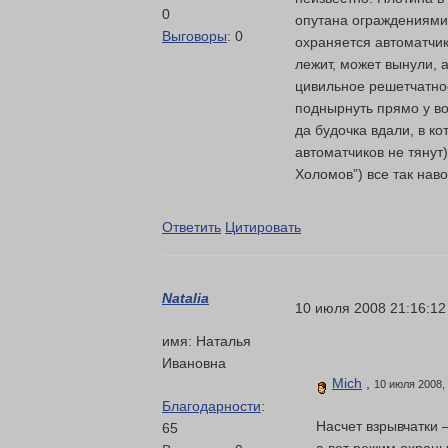
0
опутана ограждениями 
Выговоры
: 0
охраняется автоматчик
лежит, может вынули, 
цивильное решетчатное
поднырнуть прямо у во
да будочка вдали, в ко
автоматчиков не тянут)
Холомов”) все так нав
Ответить
Цитировать
Natalia
10 июля 2008 21:16:12
имя: Наталья
Ивановна
Mich
,
10 июля 2008,
Благодарности
:
Насчет взрывчатки 
65