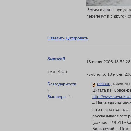
Режим охраны приукра
перелезут и с другой с
Ответить
Цитировать
Starozhil
13 июля 2008 18:52:28
имя: Иван
изменено: 13 июля 2008
assaur
,
Благодарности
:
6 июля 2008
Цитата из “Совсекре
2
http://www.sovsekret
Выговоры
: 1
– Наше здание нахо
8-го шлюза канала, 
рассказывает вете
(сейчас – ФГУП «К
Барковский. – Помн