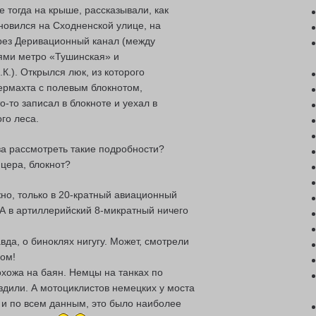
 тогда на крыше, рассказывали, как
новился на Сходненской улице, на
рез Деривационный канал (между
ми метро «Тушинская» и
К.). Открылся люк, из которого
ермахта с полевым блокнотом,
то-то записал в блокноте и уехал в
го леса.
а рассмотреть такие подробности?
ицера, блокнот?
но, только в 20-кратный авиационный
А в артиллерийский 8-микратный ничего
вда, о биноклях нигугу. Может, смотрели
ом!
хожа на баян. Немцы на танках по
ездили. А мотоциклистов немецких у моста
 и по всем данным, это было наиболее