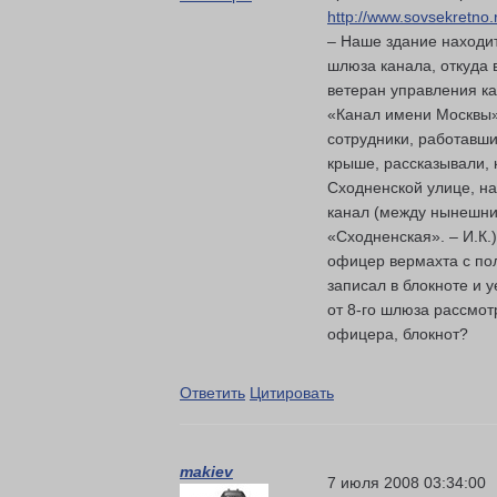
http://www.sovsekretno.
– Наше здание находит
шлюза канала, откуда 
ветеран управления к
«Канал имени Москвы»
сотрудники, работавши
крыше, рассказывали, 
Сходненской улице, н
канал (между нынешни
«Сходненская». – И.К.)
офицер вермахта с пол
записал в блокноте и 
от 8-го шлюза рассмот
офицера, блокнот?
Ответить
Цитировать
makiev
7 июля 2008 03:34:00