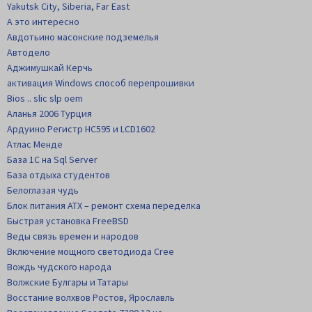
Yakutsk City, Siberia, Far East
А это интересно
Авдотьино масонские подземелья
Автодело
Аджимушкай Керчь
активация Windows способ перепрошивки
Bios .. slic slp oem
Аланья 2006 Турция
Ардуино Регистр НС595 и LCD1602
Атлас Менде
База 1С на Sql Server
База отдыха студентов
Белоглазая чудь
Блок питания АТХ – ремонт схема переделка
Быстрая установка FreeBSD
Веды связь времен и народов
Включение мощного светодиода Cree
Вождь чудского народа
Волжские Булгары и Татары
Восстание волхвов Ростов, Ярославль