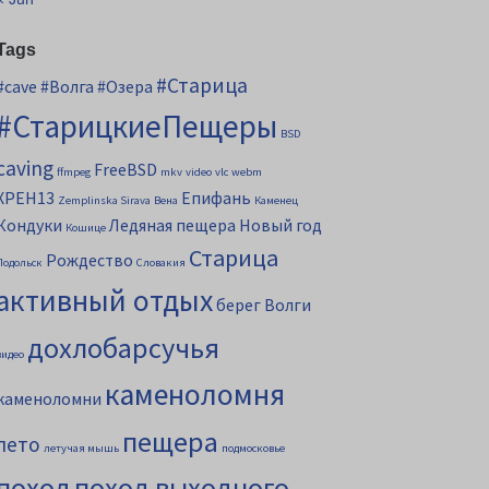
Tags
#Старица
#cave
#Волга
#Озера
#СтарицкиеПещеры
BSD
caving
FreeBSD
ffmpeg
mkv
video
vlc
webm
XPEH13
Епифань
Zemplinska Sirava
Вена
Каменец
Кондуки
Ледяная пещера
Новый год
Кошице
Старица
Рождество
Подольск
Словакия
активный отдых
берег Волги
дохлобарсучья
видео
каменоломня
каменоломни
пещера
лето
летучая мышь
подмосковье
поход
поход выходного