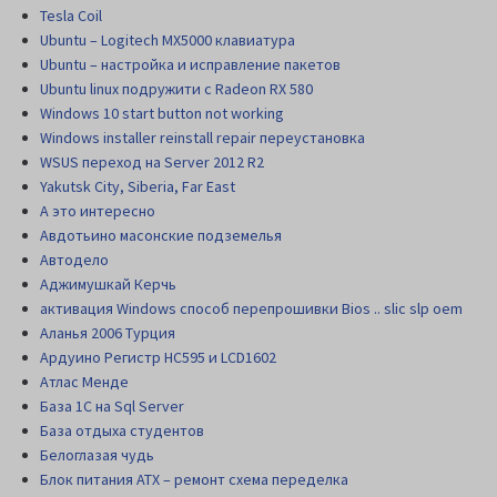
Tesla Coil
Ubuntu – Logitech MX5000 клавиатура
Ubuntu – настройка и исправление пакетов
Ubuntu linux подружити с Radeon RX 580
Windows 10 start button not working
Windows installer reinstall repair переустановка
WSUS переход на Server 2012 R2
Yakutsk City, Siberia, Far East
А это интересно
Авдотьино масонские подземелья
Автодело
Аджимушкай Керчь
активация Windows способ перепрошивки Bios .. slic slp oem
Аланья 2006 Турция
Ардуино Регистр НС595 и LCD1602
Атлас Менде
База 1С на Sql Server
База отдыха студентов
Белоглазая чудь
Блок питания АТХ – ремонт схема переделка