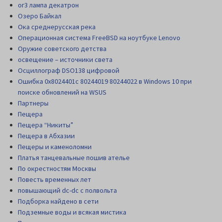
ог3 лампа декатрон
Озеро Байкал
Ока среднерусская река
Операционная система FreeBSD на ноутбуке Lenovo
Оружие советского детства
освещение – источники света
Осциллограф DSO138 цифровой
Ошибка 0x8024401c 80244019 80244022 в Windows 10 при
поиске обновлений на WSUS
Партнеры
Пещера
Пещера “Никиты”
Пещера в Абхазии
Пещеры и каменоломни
Платья танцевальные пошив ателье
По окрестностям Москвы
Повесть временных лет
повышающий dc-dc с полвольта
Подборка найдено в сети
Подземные воды и всякая мистика