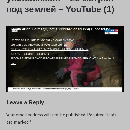
под землей – YouTube (1)
Video
Media error: Format(s) not supported or source(s) not found
Player
Download File: https://yahobby.ru/wordpress/wp-
content/uploads/video/23/youtube.com-20-
%D0%BC%D0%B5%D1%82%D1%80%D0%BE%D0%B2-
%D0%BF%D0%BE%D0%B4-
%D0%B7%D0%B5%D0%BC%D0%BB%D0%B5%D0%B9-YouTube-1.webm?
_=1
Leave a Reply
Your email address will not be published.
Required fields
are marked
*