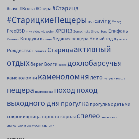
#Старица
#cave
#Волга
#Озера
#СтарицкиеПещеры
caving
BSD
ffmpeg
FreeBSD
XPEH13
Епифань
mkv
video
vlc
webm
Zemplinska Sirava
Вена
Кондуки
Ледяная пещера
Новый год
Каменец
Кошице
Подольск
активный
Старица
Рождество
Словакия
отдых
дохлобарсучья
берег Волги
видео
каменоломня
лето
каменоломни
летучая мышь
пещера
поход
поход
подмосковье
выходного дня
прогулка
прогулка с детьми
спелео
сокровищница горного короля
спелеологи
спелестологи
экскурсия с детьми