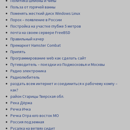
Политика шпионы и чипы
Польза от горячей ванны
Поменять жесткий диск Windows Linux
Порох – появление в России
Постройка на участке глубже 5 метров
почта на своем сервере FreeBSD
Правильный качер
Премаркет Hamster Combat
Припять
Программирование web как сделать сайт
Путеводитель – поездки из Подмосковья и Москвы
Радио электроника
Радиолюбитель
раздать всем интернет и соединиться к рабочему компу –
как?
район Старицы Тверская обл.
Река Дёржа
Речка Ичка
Речка Отра юго восток МО
Россия подземная
Русалка на ветвях сидит