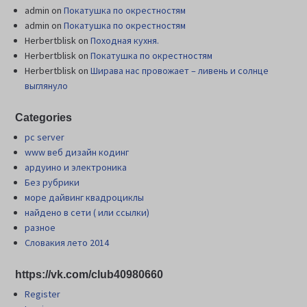
admin
on
Покатушка по окрестностям
admin
on
Покатушка по окрестностям
Herbertblisk
on
Походная кухня.
Herbertblisk
on
Покатушка по окрестностям
Herbertblisk
on
Шиpава нас провожает – ливень и солнце
выглянуло
Categories
pc server
www веб дизайн кодинг
ардуино и электроника
Без рубрики
море дайвинг квадроциклы
найдено в сети ( или ссылки)
разное
Словакия лето 2014
https://vk.com/club40980660
Register