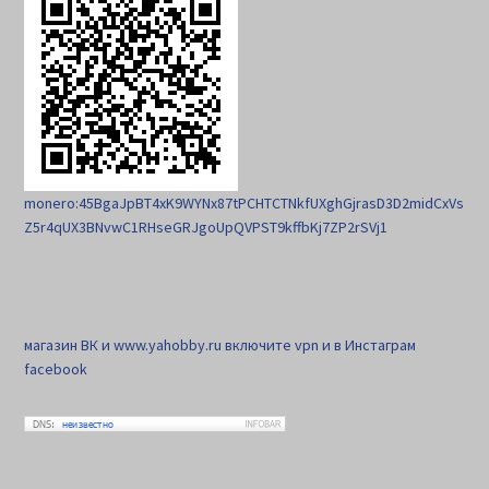
monero:45BgaJpBT4xK9WYNx87tPCHTCTNkfUXghGjrasD3D2midCxVs
Z5r4qUX3BNvwC1RHseGRJgoUpQVPST9kffbKj7ZP2rSVj1
магазин ВК и www.yahobby.ru включите vpn и в Инстаграм
facebook