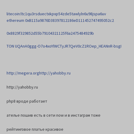
litecoin:ltc1qu3rsduectxkpxp54zde5tawlyln6u98jspa6uv
ethereum 0xB115a9876D38397812186eD111452747495052c2
0x8829f329852d55b79104321125f6a2475484929b
TON UQAnA0ggg-O7o4xoYlWCTyJR7QeV0cZ1ROep_HEANnR-bsgI
http://megera.org
http://yahobby.ru
http://yahobby.ru
php8 вроде работает
ателье пошив есть в сети now и в инстаграм тоже
рейтинговое платье красивое