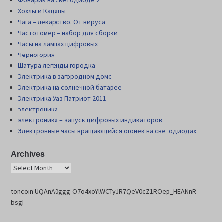
Фонарик на светодиоде 2
Хохлы и Кацапы
Чага – лекарство. От вируса
Частотомер – набор для сборки
Часы на лампах цифровых
Черногория
Шатура легенды городка
Электрика в загородном доме
Электрика на солнечной батарее
Электрика Уаз Патриот 2011
электроника
электроника – запуск цифровых индикаторов
Электронные часы вращающийся огонек на светодиодах
Archives
toncoin UQAnA0ggg-O7o4xoYlWCTyJR7QeV0cZ1ROep_HEANnR-
bsgI