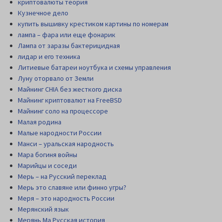
криптовалюты теория
Кузнечное дело
купить вышивку крестиком картины по номерам
лампа – фара или еще фонарик
Лампа от заразы бактерицидная
лидар и его техника
Литиевые батареи ноутбука и схемы управления
Луну оторвало от Земли
Майнинг CHIA без жесткого диска
Майнинг криптовалют на FreeBSD
Майнинг соло на процессоре
Малая родина
Малые народности России
Манси – уральская народность
Мара богиня войны
Марийцы и соседи
Мерь – на Русский переклад
Мерь это славяне или финно угры?
Меря – это народность России
Мерянский язык
Мерянь Ма Русская история