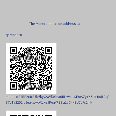
The Monero donation address is:
qr monero
monero:88BF2ctx37b6kyCAWf3YmadRLrV4asMDuAZyYXZrbHpULDqE
S7UTv22D1ju9uakwwoXJXg5FeaYFB7cj1vC4HZU5V7s1niN