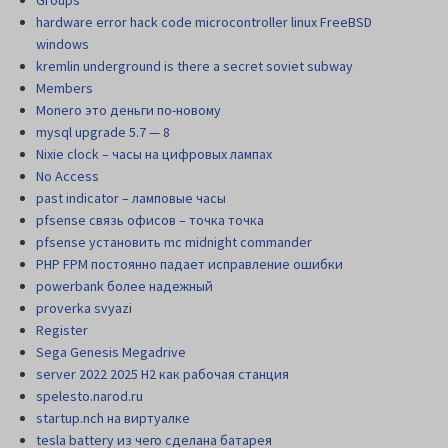
Groups
hardware error hack code microcontroller linux FreeBSD
windows
kremlin underground is there a secret soviet subway
Members
Monero это деньги по-новому
mysql upgrade 5.7 — 8
Nixie clock – часы на цифровых лампах
No Access
past indicator – ламповые часы
pfsense связь офисов – точка точка
pfsense установить mc midnight commander
PHP FPM постоянно падает исправление ошибки
powerbank более надежный
proverka svyazi
Register
Sega Genesis Megadrive
server 2022 2025 H2 как рабочая станция
spelesto.narod.ru
startup.nch на виртуалке
tesla battery из чего сделана батарея