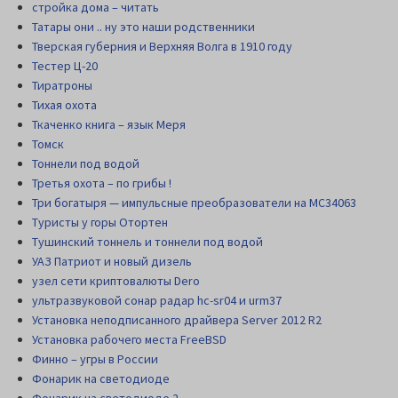
стройка дома – читать
Татары они .. ну это наши родственники
Тверская губерния и Верхняя Волга в 1910 году
Тестер Ц-20
Тиратроны
Тихая охота
Ткаченко книга – язык Меря
Томск
Тоннели под водой
Третья охота – по грибы !
Три богатыря — импульсные преобразователи на MC34063
Туристы у горы Отортен
Тушинский тоннель и тоннели под водой
УАЗ Патриот и новый дизель
узел сети криптовалюты Dero
ультразвуковой сонар радар hc-sr04 и urm37
Установка неподписанного драйвера Server 2012 R2
Установка рабочего места FreeBSD
Финно – угры в России
Фонарик на светодиоде