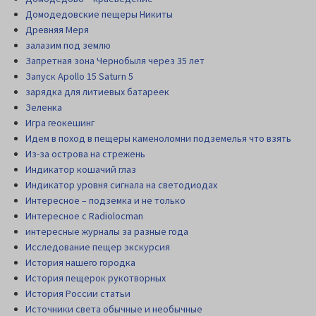
Домодедовские пещеры Никиты
Древняя Меря
залазим под землю
Запретная зона Чернобыля через 35 лет
Запуск Apollo 15 Saturn 5
зарядка для литиевых батареек
Зеленка
Игра геокешинг
Идем в поход в пещеры каменоломни подземелья что взять
Из-за острова на стрежень
Индикатор кошачий глаз
Индикатор уровня сигнала на светодиодах
Интересное – подземка и не только
Интересное с Radiolocman
интересные журналы за разные года
Исследование пещер экскурсия
История нашего городка
История пещерок рукотворных
История России статьи
Источники света обычные и необычные