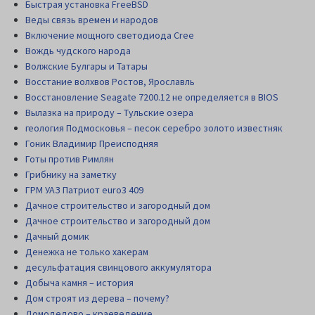
Быстрая установка FreeBSD
Веды связь времен и народов
Включение мощного светодиода Cree
Вождь чудского народа
Волжские Булгары и Татары
Восстание волхвов Ростов, Ярославль
Восстановление Seagate 7200.12 не определяется в BIOS
Вылазка на природу – Тульские озера
геология Подмосковья – песок серебро золото известняк
Гоник Владимир Преисподняя
Готы против Римлян
Грибнику на заметку
ГРМ УАЗ Патриот euro3 409
Дачное строительство и загородный дом
Дачное строительство и загородный дом
Дачный домик
Денежка не только хакерам
десульфатация свинцового аккумулятора
Добыча камня – история
Дом строят из дерева – почему?
Домодедово – краеведение