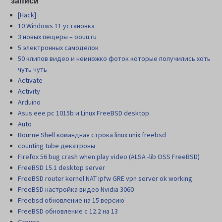
записи
[Hack]
10 Windows 11 установка
3 новых пещеры – oouu.ru
5 электронных самоделок
50 клипов видео и немножко фоток которые получились хоть
чуть чуть
Activate
Activity
Arduino
Asus eee pc 1015b и Linux FreeBSD desktop
Auto
Bourne Shell командная строка linux unix freebsd
counting tube декатроны
Firefox 56 bug crash when play video (ALSA -lib OSS FreeBSD)
FreeBSD 15.1 desktop server
FreeBSD router kernel NAT ipfw GRE vpn server ok working
FreeBSD настройка видео Nvidia 3060
Freebsd обновление на 15 версию
FreeBSD обновление с 12.2 на 13