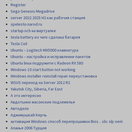
Register
Sega Genesis Megadrive
server 2022 2025 H2 как рабочая станция
spelesto.narod.ru
startup.nch на виртуалке
tesla battery из чего сделана батарея
Tesla Coil
Ubuntu – Logitech MX5000 клавиатура
Ubuntu – настройка и исправление пакетов
Ubuntu linux подружити с Radeon RX 580
Windows 10 start button not working
Windows installer reinstall repair переустановка
WSUS переход на Server 2012 R2
Yakutsk City, Siberia, Far East
А это интересно
Авдотьино масонские подземелья
Автодело
Аджимушкай Керчь
активация Windows способ перепрошивки Bios .. slic slp oem
Аланья 2006 Турция