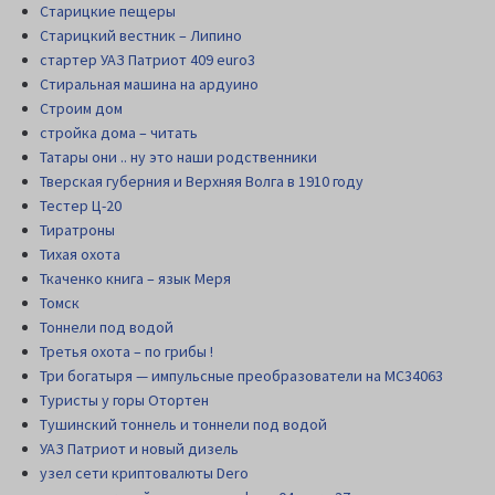
Старицкие пещеры
Старицкий вестник – Липино
стартер УАЗ Патриот 409 euro3
Стиральная машина на ардуино
Строим дом
стройка дома – читать
Татары они .. ну это наши родственники
Тверская губерния и Верхняя Волга в 1910 году
Тестер Ц-20
Тиратроны
Тихая охота
Ткаченко книга – язык Меря
Томск
Тоннели под водой
Третья охота – по грибы !
Три богатыря — импульсные преобразователи на MC34063
Туристы у горы Отортен
Тушинский тоннель и тоннели под водой
УАЗ Патриот и новый дизель
узел сети криптовалюты Dero