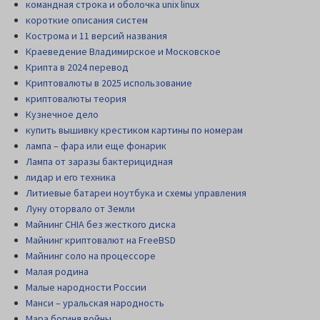
командная строка и оболочка unix linux
короткие описания систем
Кострома и 11 версий названия
Краеведение Владимирское и Московское
Крипта в 2024 перевод
Криптовалюты в 2025 использование
криптовалюты теория
Кузнечное дело
купить вышивку крестиком картины по номерам
лампа – фара или еще фонарик
Лампа от заразы бактерицидная
лидар и его техника
Литиевые батареи ноутбука и схемы управления
Луну оторвало от Земли
Майнинг CHIA без жесткого диска
Майнинг криптовалют на FreeBSD
Майнинг соло на процессоре
Малая родина
Малые народности России
Манси – уральская народность
Мара богиня войны