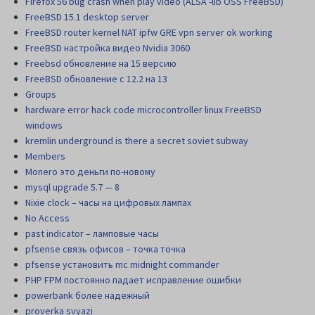
Firefox 56 bug crash when play video (ALSA -lib OSS FreeBSD)
FreeBSD 15.1 desktop server
FreeBSD router kernel NAT ipfw GRE vpn server ok working
FreeBSD настройка видео Nvidia 3060
Freebsd обновление на 15 версию
FreeBSD обновление с 12.2 на 13
Groups
hardware error hack code microcontroller linux FreeBSD
windows
kremlin underground is there a secret soviet subway
Members
Monero это деньги по-новому
mysql upgrade 5.7 — 8
Nixie clock – часы на цифровых лампах
No Access
past indicator – ламповые часы
pfsense связь офисов – точка точка
pfsense установить mc midnight commander
PHP FPM постоянно падает исправление ошибки
powerbank более надежный
proverka svyazi