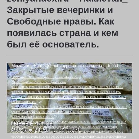
Закрытые вечеринки и
Свободные нравы. Как
появилась страна и кем
был её основатель.
Video
Media error: Format(s) not supported or source(s) not found
Player
Download File: https://yahobby.ru/wordpress/wp-
content/uploads/video/zen.yandex.ru-
%D0%9F%D0%B0%D0%BA%D0%B8%D1%81%D1%82%D0%B0%D0%BD_-
%D0%97%D0%B0%D0%BA%D1%80%D1%8B%D1%82%D1%8B%D0%B5-
%D0%B2%D0%B5%D1%87%D0%B5%D1%80%D0%B8%D0%BD%D0%BA%D
0%B8-%D0%B8-
%D0%A1%D0%B2%D0%BE%D0%B1%D0%BE%D0%B4%D0%BD%D1%8B%D
0%B5-%D0%BD%D1%80%D0%B0%D0%B2%D1%8B.-
%D0%9A%D0%B0%D0%BA-
%D0%BF%D0%BE%D1%8F%D0%B2%D0%B8%D0%BB%D0%B0%D1%81%D
1%8C-%D1%81%D1%82%D1%80%D0%B0%D0%BD%D0%B0-%D0%B8-
%D0%BA%D0%B5%D0%BC-%D0%B1%D1%8B%D0%BB-%D0%B5%D1%91-
%D0%BE%D1%81%D0%BD%D0%BE%D0%B2%D0%B0%D1%82%D0%B5%D