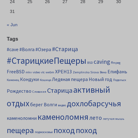
24
25
26
27
28
29
30
31
« Jun
Tags
#Старица
#cave
#Волга
#Озера
#СтарицкиеПещеры
caving
BSD
ffmpeg
FreeBSD
XPEH13
Епифань
mkv
video
vlc
webm
Zemplinska Sirava
Вена
Кондуки
Ледяная пещера
Новый год
Каменец
Кошице
Подольск
активный
Старица
Рождество
Словакия
отдых
дохлобарсучья
берег Волги
видео
каменоломня
лето
каменоломни
летучая мышь
пещера
поход
поход
подмосковье