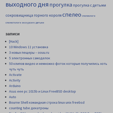
выходного дня
прогулка
прогулка с детьми
спелео
сокровищница горного короля
спелеологи
спелестологи
экскурсия с детьми
записи
[Hack]
10 Windows 11 установка
3 новых пещеры – oouu.ru
5 электронных самоделок
50 клипов видео и немножко фоток которые получились хоть
чуть чуть
Activate
Activity
Arduino
Asus eee pc 1015b и Linux FreeBSD desktop
Auto
Bourne Shell командная строка linux unix freebsd
counting tube декатроны