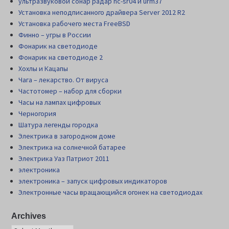
ультразвуковой сонар радар hc-sr04 и urm37
Установка неподписанного драйвера Server 2012 R2
Установка рабочего места FreeBSD
Финно – угры в России
Фонарик на светодиоде
Фонарик на светодиоде 2
Хохлы и Кацапы
Чага – лекарство. От вируса
Частотомер – набор для сборки
Часы на лампах цифровых
Черногория
Шатура легенды городка
Электрика в загородном доме
Электрика на солнечной батарее
Электрика Уаз Патриот 2011
электроника
электроника – запуск цифровых индикаторов
Электронные часы вращающийся огонек на светодиодах
Archives