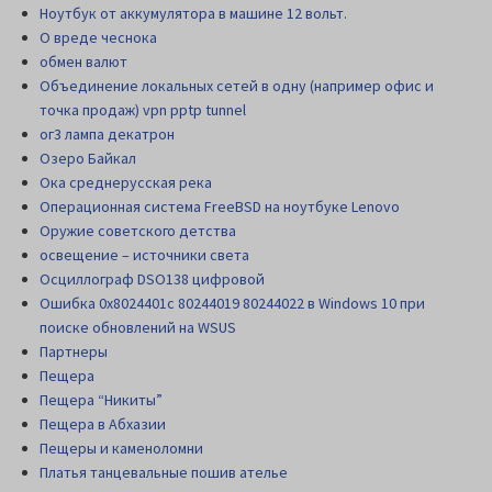
Ноутбук от аккумулятора в машине 12 вольт.
О вреде чеснока
обмен валют
Объединение локальных сетей в одну (например офис и
точка продаж) vpn pptp tunnel
ог3 лампа декатрон
Озеро Байкал
Ока среднерусская река
Операционная система FreeBSD на ноутбуке Lenovo
Оружие советского детства
освещение – источники света
Осциллограф DSO138 цифровой
Ошибка 0x8024401c 80244019 80244022 в Windows 10 при
поиске обновлений на WSUS
Партнеры
Пещера
Пещера “Никиты”
Пещера в Абхазии
Пещеры и каменоломни
Платья танцевальные пошив ателье