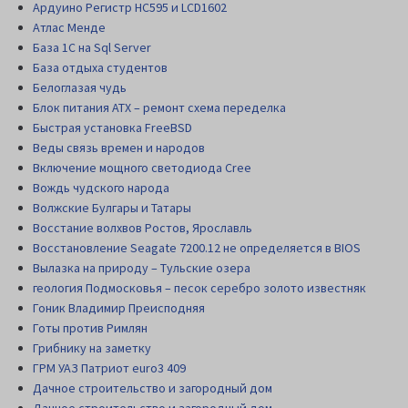
Ардуино Регистр НС595 и LCD1602
Атлас Менде
База 1С на Sql Server
База отдыха студентов
Белоглазая чудь
Блок питания АТХ – ремонт схема переделка
Быстрая установка FreeBSD
Веды связь времен и народов
Включение мощного светодиода Cree
Вождь чудского народа
Волжские Булгары и Татары
Восстание волхвов Ростов, Ярославль
Восстановление Seagate 7200.12 не определяется в BIOS
Вылазка на природу – Тульские озера
геология Подмосковья – песок серебро золото известняк
Гоник Владимир Преисподняя
Готы против Римлян
Грибнику на заметку
ГРМ УАЗ Патриот euro3 409
Дачное строительство и загородный дом
Дачное строительство и загородный дом