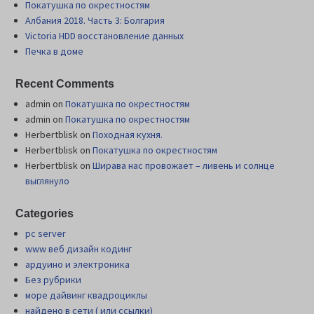
Покатушка по окрестностям
Албания 2018. Часть 3: Болгария
Victoria HDD восстановление данных
Печка в доме
Recent Comments
admin
on
Покатушка по окрестностям
admin
on
Покатушка по окрестностям
Herbertblisk
on
Походная кухня.
Herbertblisk
on
Покатушка по окрестностям
Herbertblisk
on
Шиpава нас провожает – ливень и солнце
выглянуло
Categories
pc server
www веб дизайн кодинг
ардуино и электроника
Без рубрики
море дайвинг квадроциклы
найдено в сети ( или ссылки)