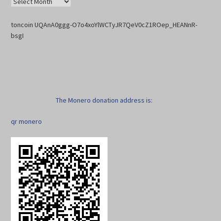
toncoin UQAnA0ggg-O7o4xoYlWCTyJR7QeV0cZ1ROep_HEANnR-
bsgI
The Monero donation address is:
qr monero