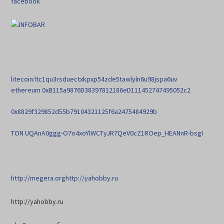
facebook
litecoin:ltc1qu3rsduectxkpxp54zde5tawlyln6u98jspa6uv
ethereum 0xB115a9876D38397812186eD111452747495052c2
0x8829f329852d55b79104321125f6a2475484929b
TON UQAnA0ggg-O7o4xoYlWCTyJR7QeV0cZ1ROep_HEANnR-bsgI
http://megera.org
http://yahobby.ru
http://yahobby.ru