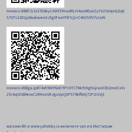
monero:88BF2ctx37b6kyCAWf3YmadRLrV4asMDuAZyYXZrbHpULDqE
S7UTv22D1ju9uakwwoXJXg5FeaYFB7cj1vC4HZU5V7s1niN
monero:45BgaJpBT4xK9WYNx87tPCHTCTNkfUXghGjrasD3D2midCxVs
Z5r4qUX3BNvwC1RHseGRJgoUpQVPST9kffbKj7ZP2rSVj1
магазин ВК и www.yahobby.ru включите vpn и в Инстаграм