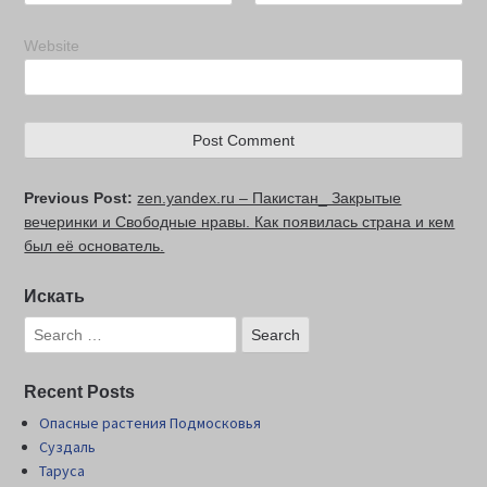
Website
Previous Post:
zen.yandex.ru – Пакистан_ Закрытые
вечеринки и Свободные нравы. Как появилась страна и кем
был её основатель.
Искать
Recent Posts
Опасные растения Подмосковья
Суздаль
Таруса