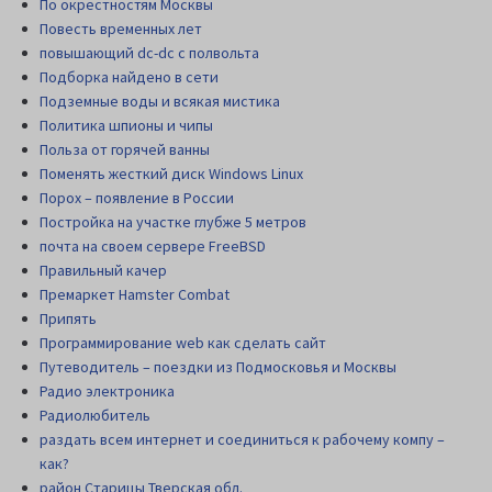
По окрестностям Москвы
Повесть временных лет
повышающий dc-dc с полвольта
Подборка найдено в сети
Подземные воды и всякая мистика
Политика шпионы и чипы
Польза от горячей ванны
Поменять жесткий диск Windows Linux
Порох – появление в России
Постройка на участке глубже 5 метров
почта на своем сервере FreeBSD
Правильный качер
Премаркет Hamster Combat
Припять
Программирование web как сделать сайт
Путеводитель – поездки из Подмосковья и Москвы
Радио электроника
Радиолюбитель
раздать всем интернет и соединиться к рабочему компу –
как?
район Старицы Тверская обл.