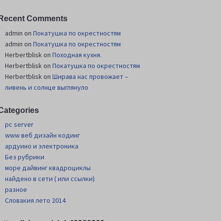
Recent Comments
admin
on
Покатушка по окрестностям
admin
on
Покатушка по окрестностям
Herbertblisk
on
Походная кухня.
Herbertblisk
on
Покатушка по окрестностям
Herbertblisk
on
Шиpава нас провожает –
ливень и солнце выглянуло
Categories
pc server
www веб дизайн кодинг
ардуино и электроника
Без рубрики
море дайвинг квадроциклы
найдено в сети ( или ссылки)
разное
Словакия лето 2014