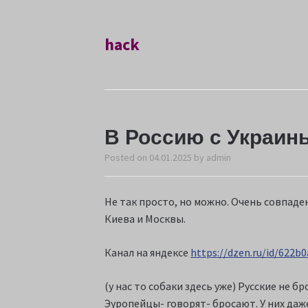
hack
В Россию с Украин
Posted on
04.01.2025
by
admin
Не так просто, но можно. Очень совпаде
Киева и Москвы.
Канал на яндексе
https://dzen.ru/id/622b
(у нас то собаки здесь уже) Русские не б
Эуропейцы- говорят- бросают. У них даж