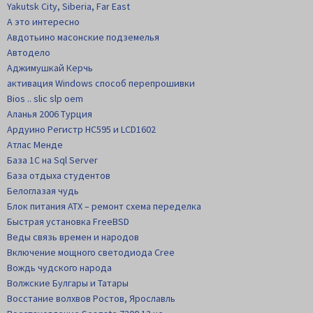
Yakutsk City, Siberia, Far East
А это интересно
Авдотьино масонские подземелья
Автодело
Аджимушкай Керчь
активация Windows способ перепрошивки
Bios .. slic slp oem
Аланья 2006 Турция
Ардуино Регистр НС595 и LCD1602
Атлас Менде
База 1С на Sql Server
База отдыха студентов
Белоглазая чудь
Блок питания АТХ – ремонт схема переделка
Быстрая установка FreeBSD
Веды связь времен и народов
Включение мощного светодиода Cree
Вождь чудского народа
Волжские Булгары и Татары
Восстание волхвов Ростов, Ярославль