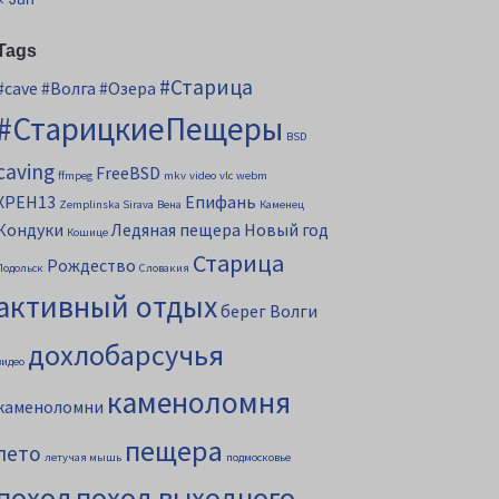
Tags
#Старица
#cave
#Волга
#Озера
#СтарицкиеПещеры
BSD
caving
FreeBSD
ffmpeg
mkv
video
vlc
webm
XPEH13
Епифань
Zemplinska Sirava
Вена
Каменец
Кондуки
Ледяная пещера
Новый год
Кошице
Старица
Рождество
Подольск
Словакия
активный отдых
берег Волги
дохлобарсучья
видео
каменоломня
каменоломни
пещера
лето
летучая мышь
подмосковье
поход
поход выходного