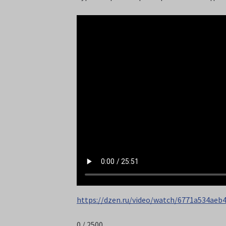
https://dzen.ru/video/watch/6771a534aeb
0 / 2500