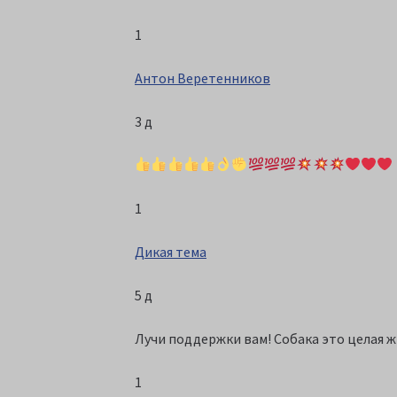
1
Антон Веретенников
3 д
1
Дикая тема
5 д
Лучи поддержки вам! Собака это целая ж
1