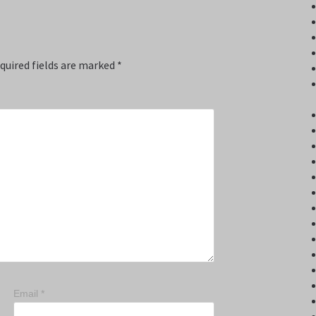
quired fields are marked
*
Email
*