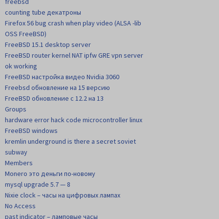
freebsd
counting tube декатроны
Firefox 56 bug crash when play video (ALSA -lib
OSS FreeBSD)
FreeBSD 15.1 desktop server
FreeBSD router kernel NAT ipfw GRE vpn server
ok working
FreeBSD настройка видео Nvidia 3060
Freebsd обновление на 15 версию
FreeBSD обновление с 12.2 на 13
Groups
hardware error hack code microcontroller linux
FreeBSD windows
kremlin underground is there a secret soviet
subway
Members
Monero это деньги по-новому
mysql upgrade 5.7 — 8
Nixie clock – часы на цифровых лампах
No Access
past indicator – ламповые часы