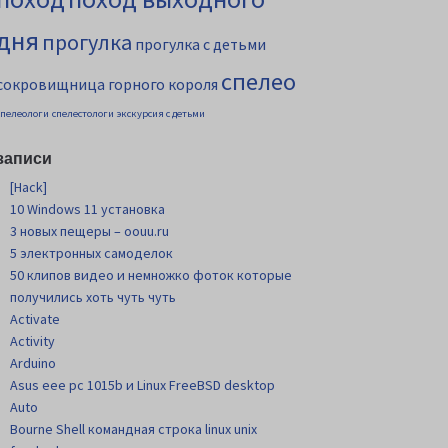
дня
прогулка
прогулка с детьми
спелео
сокровищница горного короля
спелеологи
спелестологи
экскурсия с детьми
записи
[Hack]
10 Windows 11 установка
3 новых пещеры – oouu.ru
5 электронных самоделок
50 клипов видео и немножко фоток которые
получились хоть чуть чуть
Activate
Activity
Arduino
Asus eee pc 1015b и Linux FreeBSD desktop
Auto
Bourne Shell командная строка linux unix