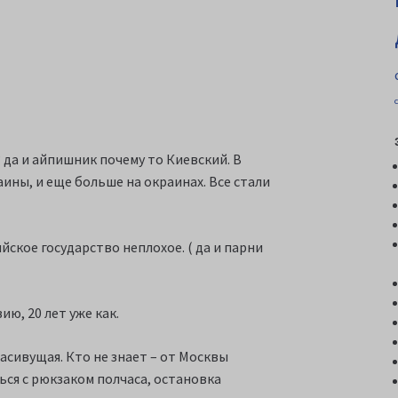
 да и айпишник почему то Киевский. В
ины, и еще больше на окраинах. Все стали
йское государство неплохое. ( да и парни
ю, 20 лет уже как.
расивущая. Кто не знает – от Москвы
ься с рюкзаком полчаса, остановка