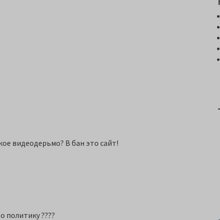
ое видеодерьмо? В бан это сайт!
то политику ????