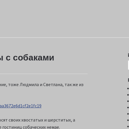
ы с собаками
ние, тоже Людмила и Светлана, так же из
0aa3672e6d1cf2e1fc19
росят своих хвостатых и шерститых, а
е гостиниц собаческих немае.