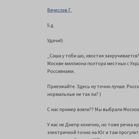
Вячеслав Г.
5 д
Удачи!)
_Саша у тоби шо, хвостик закручивается?
Москве миллиона полтора местных с Укра
Россиянами.
Приезжайте. Здесь ну точно лучше. Росси
нормальные не так ли? )
С нас пример взяли?? Мы выбрали Москови
У нас не Днепр конечно, но тоже речка к
электричкой точно на Юг и там прогулят