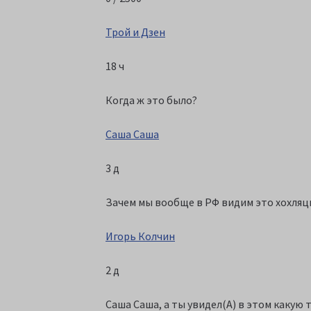
Трой и Дзен
18 ч
Когда ж это было?
Саша Саша
3 д
Зачем мы вообще в РФ видим это хохляцк
Игорь Колчин
2 д
Саша Саша, а ты увидел(А) в этом какую 