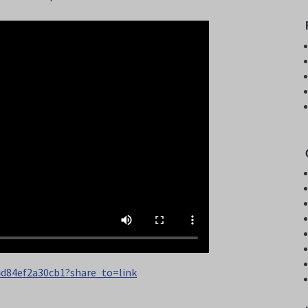
4d84ef2a30cb1?share_to=link