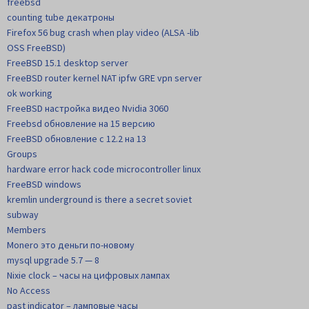
freebsd
counting tube декатроны
Firefox 56 bug crash when play video (ALSA -lib
OSS FreeBSD)
FreeBSD 15.1 desktop server
FreeBSD router kernel NAT ipfw GRE vpn server
ok working
FreeBSD настройка видео Nvidia 3060
Freebsd обновление на 15 версию
FreeBSD обновление с 12.2 на 13
Groups
hardware error hack code microcontroller linux
FreeBSD windows
kremlin underground is there a secret soviet
subway
Members
Monero это деньги по-новому
mysql upgrade 5.7 — 8
Nixie clock – часы на цифровых лампах
No Access
past indicator – ламповые часы