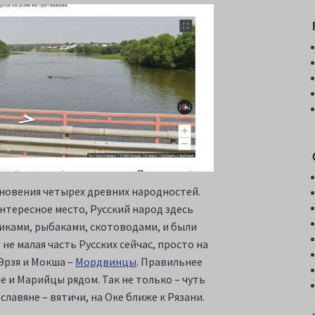
новения четырех древних народностей.
интересное место, Русский народ здесь
иками, рыбаками, скотоводами, и были
не малая часть Русских сейчас, просто на
Эрзя и Мокша –
Мордвинцы
. Правильнее
е и Марийцы рядом. Так не только – чуть
славяне – вятичи, на Оке ближе к Рязани.