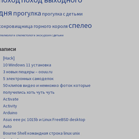
дня
прогулка
прогулка с детьми
спелео
сокровищница горного короля
спелеологи
спелестологи
экскурсия с детьми
записи
[Hack]
10 Windows 11 установка
3 новых пещеры – oouu.ru
5 электронных самоделок
50 клипов видео и немножко фоток которые
получились хоть чуть чуть
Activate
Activity
Arduino
Asus eee pc 1015b и Linux FreeBSD desktop
Auto
Bourne Shell командная строка linux unix