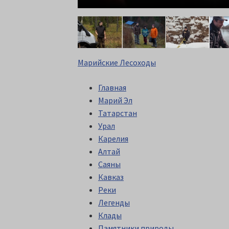
Марийские Лесоходы
Главная
Марий Эл
Татарстан
Урал
Карелия
Алтай
Саяны
Кавказ
Реки
Легенды
Клады
Памятники природы