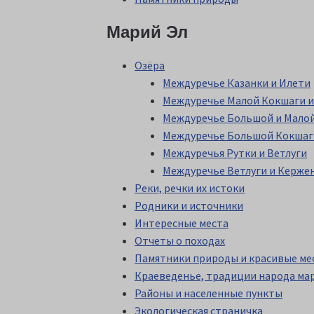
Марий Эл
Озёра
Междуречье Казанки и Илети
Междуречье Малой Кокшаги и
Междуречье Большой и Мало
Междуречье Большой Кокшаги
Междуречья Рутки и Ветлуги
Междуречье Ветлуги и Керже
Реки, речки их истоки
Родники и источники
Интересные места
Отчеты о походах
Памятники природы и красивые ме
Краеведенье, традиции народа мар
Районы и населенные пункты
Экологическая страничка