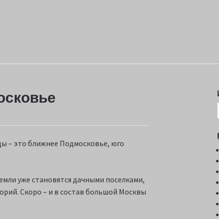
осковье
ы – это ближнее Подмосковье, юго
земли уже становятся дачными поселками,
торий. Скоро – и в состав большой Москвы