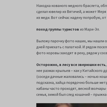
Находка кованого медного браслета, об
сделал ювелир из Вятичей, а может Меря
из меди. Вот сейчас надену попробую, от
поход группы туристов
из Мари-Эл.
Выложу парочку фото наших, мы нашли о
дней приехать с палаткой. И рядом посело
фото коровы заходят в реку, рядом у сосе
Осторожно, в лесу все зверюшки есть
нее размах крыльев – как у Китайского д
(соседи дачные жаловались – ночью кошк
подсказка, зайца порядочно больше метр
кабаны часто проходят, весной волчары 
семья, зимой был след кошачий – прыжка 