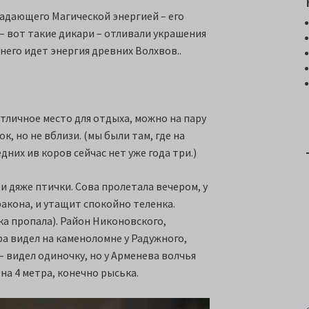
ладающего Магической энергией – его
 – вот такие дикари – отливали украшения
 него идет энергия древних Волхвов..
тличное место для отдыха, можно на пару
к, но не вблизи. (мы были там, где на
дних ив коров сейчас нет уже года три.)
, и дяже птички. Сова пролетала вечером, у
ракона, и утащит спокойно теленка.
а пропала). Район Никоновского,
а видел на каменоломне у Радужного,
– видел одиночку, но у Арменева волчья
на 4 метра, конечно рыська.