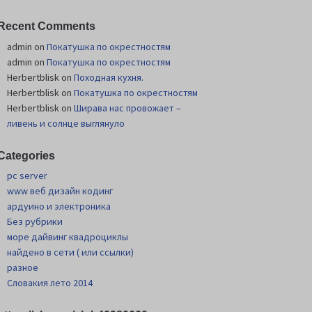
Recent Comments
admin
on
Покатушка по окрестностям
admin
on
Покатушка по окрестностям
Herbertblisk
on
Походная кухня.
Herbertblisk
on
Покатушка по окрестностям
Herbertblisk
on
Шиpава нас провожает –
ливень и солнце выглянуло
Categories
pc server
www веб дизайн кодинг
ардуино и электроника
Без рубрики
море дайвинг квадроциклы
найдено в сети ( или ссылки)
разное
Словакия лето 2014