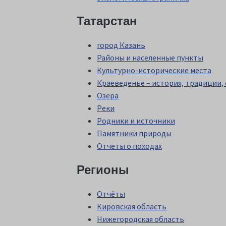
Татарстан
город Казань
Районы и населенные пункты
Культурно-исторические места
Краеведенье – история, традиции,
Озера
Реки
Родники и источники
Памятники природы
Отчеты о походах
Регионы
Отчёты
Кировская область
Нижегородская область