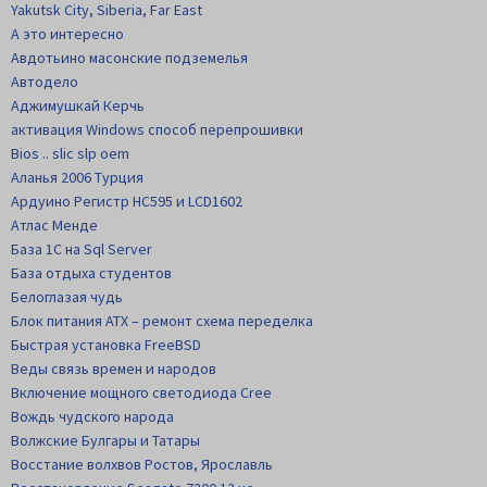
Yakutsk City, Siberia, Far East
А это интересно
Авдотьино масонские подземелья
Автодело
Аджимушкай Керчь
активация Windows способ перепрошивки
Bios .. slic slp oem
Аланья 2006 Турция
Ардуино Регистр НС595 и LCD1602
Атлас Менде
База 1С на Sql Server
База отдыха студентов
Белоглазая чудь
Блок питания АТХ – ремонт схема переделка
Быстрая установка FreeBSD
Веды связь времен и народов
Включение мощного светодиода Cree
Вождь чудского народа
Волжские Булгары и Татары
Восстание волхвов Ростов, Ярославль