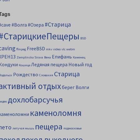
Tags
#Старица
#cave
#Волга
#Озера
#СтарицкиеПещеры
BSD
caving
FreeBSD
ffmpeg
mkv
video
vlc
webm
XPEH13
Епифань
Zemplinska Sirava
Вена
Каменец
Кондуки
Ледяная пещера
Новый год
Кошице
Старица
Рождество
Подольск
Словакия
активный отдых
берег Волги
дохлобарсучья
видео
каменоломня
каменоломни
пещера
лето
летучая мышь
подмосковье
поход
поход выходного