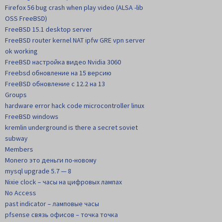
Firefox 56 bug crash when play video (ALSA -lib
OSS FreeBSD)
FreeBSD 15.1 desktop server
FreeBSD router kernel NAT ipfw GRE vpn server
ok working
FreeBSD настройка видео Nvidia 3060
Freebsd обновление на 15 версию
FreeBSD обновление с 12.2 на 13
Groups
hardware error hack code microcontroller linux
FreeBSD windows
kremlin underground is there a secret soviet
subway
Members
Monero это деньги по-новому
mysql upgrade 5.7 — 8
Nixie clock – часы на цифровых лампах
No Access
past indicator – ламповые часы
pfsense связь офисов – точка точка