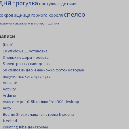
дня
прогулка
прогулка с детьми
спелео
сокровищница горного короля
спелеологи
спелестологи
экскурсия с детьми
записи
[Hack]
10 Windows 11 установка
3 новых пещеры – oouu.ru
5 электронных самоделок
50 клипов видео и немножко фоток которые
получились хоть чуть чуть
Activate
Activity
Arduino
Asus eee pc 1015b и Linux FreeBSD desktop
Auto
Bourne Shell командная строка linux unix
freebsd
counting tube декатроны