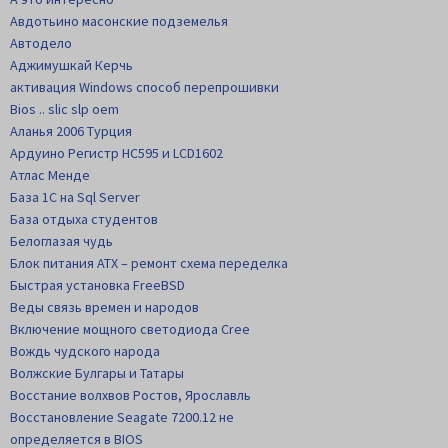
Авдотьино масонские подземелья
Автодело
Аджимушкай Керчь
активация Windows способ перепрошивки
Bios .. slic slp oem
Аланья 2006 Турция
Ардуино Регистр НС595 и LCD1602
Атлас Менде
База 1С на Sql Server
База отдыха студентов
Белоглазая чудь
Блок питания АТХ – ремонт схема переделка
Быстрая установка FreeBSD
Веды связь времен и народов
Включение мощного светодиода Cree
Вождь чудского народа
Волжские Булгары и Татары
Восстание волхвов Ростов, Ярославль
Восстановление Seagate 7200.12 не
определяется в BIOS