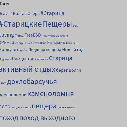
Tags
#Старица
#cave
#Волга
#Озера
#СтарицкиеПещеры
BSD
caving
FreeBSD
ffmpeg
mkv
video
vlc
webm
XPEH13
Епифань
Zemplinska Sirava
Вена
Каменец
Кондуки
Ледяная пещера
Новый год
Кошице
Старица
Рождество
Подольск
Словакия
активный отдых
берег Волги
дохлобарсучья
видео
каменоломня
каменоломни
пещера
лето
летучая мышь
подмосковье
поход
поход выходного