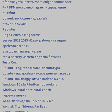
pfsense установить mc midnight commander
PHP FPM постоянно падает исправление
ошибки
powerbank более надежный
proverka svyazi
Register
Sega Genesis Megadrive
server 2022 2025 H2 как рабочая станция
spelesto.narod.ru
startup.nch на виртуалке
tesla battery из чего сделана батарея
Tesla Coil
Ubuntu – Logitech MX5000 клавиатура
Ubuntu – настройка и исправление пакетов
Ubuntu linux подружити с Radeon RX 580
Windows 10 start button not working
Windows installer reinstall repair
переустановка
WSUS переход на Server 2012 R2
Yakutsk City, Siberia, Far East
А это интересно