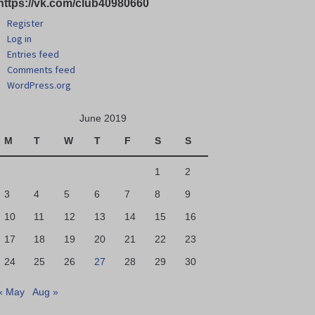
https://vk.com/club40980660
Register
Log in
Entries feed
Comments feed
WordPress.org
June 2019
M
T
W
T
F
S
S
1
2
3
4
5
6
7
8
9
10
11
12
13
14
15
16
17
18
19
20
21
22
23
24
25
26
27
28
29
30
« May
Aug »