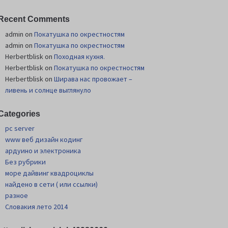
Recent Comments
admin
on
Покатушка по окрестностям
admin
on
Покатушка по окрестностям
Herbertblisk
on
Походная кухня.
Herbertblisk
on
Покатушка по окрестностям
Herbertblisk
on
Шиpава нас провожает –
ливень и солнце выглянуло
Categories
pc server
www веб дизайн кодинг
ардуино и электроника
Без рубрики
море дайвинг квадроциклы
найдено в сети ( или ссылки)
разное
Словакия лето 2014