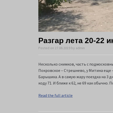
Разгар лета 20-22 
Posted on
27.06.2019
by
admin
Несколько снимков, часть с подмосковны
Покровское – Стрешнево, у Митина еще – 
Барышиха. А в самую жару поездка на 3 дн
коду 71. И ближе к 62, не 69 как обычно
Read the full article