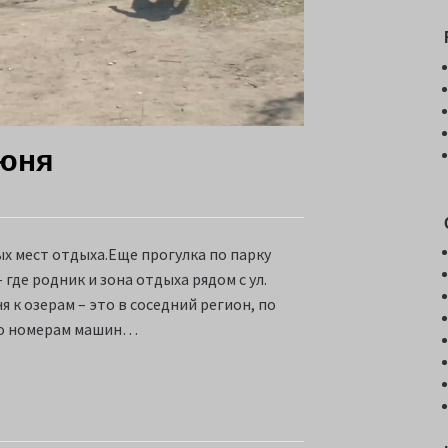
июня
х мест отдыха.Еще прогулка по парку
где родник и зона отдыха рядом с ул.
я к озерам – это в соседний регион, по
. По номерам машин…