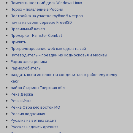
Поменять жесткий диск Windows Linux
Порох – появление в России
Постройка на участке глубже 5 метров
почта на своем сервере FreeBSD
Правильный качер
Премаркет Hamster Combat
Припять
Программирование web как сделать сайт
Путеводитель – поездки из Подмосковья и Москвы
Радио электроника
Радиолюбитель
раздать всем интернет и соединиться к рабочему компу –
как?
район Старицы Тверская обл.
Река Дёржа
Речка Ичка
Речка Отра юго восток МО
Россия подземная
Русалка на ветвях сидит
Русская надпись древняя