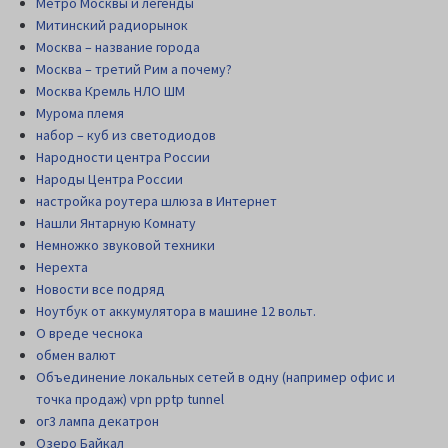
Метро Москвы и легенды
Митинский радиорынок
Москва – название города
Москва – третий Рим а почему?
Москва Кремль НЛО ШМ
Мурома племя
набор – куб из светодиодов
Народности центра России
Народы Центра России
настройка роутера шлюза в Интернет
Нашли Янтарную Комнату
Немножко звуковой техники
Нерехта
Новости все подряд
Ноутбук от аккумулятора в машине 12 вольт.
О вреде чеснока
обмен валют
Объединение локальных сетей в одну (например офис и
точка продаж) vpn pptp tunnel
ог3 лампа декатрон
Озеро Байкал