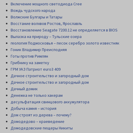
Включение мощного светодиода Cree
Вождь чудского народа
Волжские Булгары и Татары
Восстание волхвов Ростов, Ярославль
Восстановление Seagate 7200.12 не определяется в BIOS
Вылазка на природу – Тульские озера
геология Подмосковья – песок серебро золото известняк
Гоник Владимир Преисподняя
Готы против Римлян
Грибнику на заметку
ГРМ УАЗ Патриот euro3 409
Дачное строительство и загородный дом
Дачное строительство и загородный дом
Дачный домик
Денежка не только хакерам
десульфатация свинцового аккумулятора
Добыча камня – история
Дом строят из дерева – почему?
Домодедово – краеведение
Домодедовские пещеры Никиты