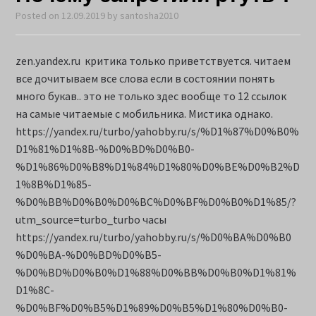
Posted on
12.09.2019
by
santosha2010
zen.yandex.ru критика только приветствуется. читаем
все дочитываем все слова если в состоянии понять
много букав.. это не только здес вообще то 12 ссылок
на самые читаемые с мобильника. Мистика однако.
https://yandex.ru/turbo/yahobby.ru/s/%D1%87%D0%B0%
D1%81%D1%8B-%D0%BD%D0%B0-
%D1%86%D0%B8%D1%84%D1%80%D0%BE%D0%B2%D
1%8B%D1%85-
%D0%BB%D0%B0%D0%BC%D0%BF%D0%B0%D1%85/?
utm_source=turbo_turbo часы
https://yandex.ru/turbo/yahobby.ru/s/%D0%BA%D0%B0
%D0%BA-%D0%BD%D0%B5-
%D0%BD%D0%B0%D1%88%D0%BB%D0%B0%D1%81%
D1%8C-
%D0%BF%D0%B5%D1%89%D0%B5%D1%80%D0%B0-