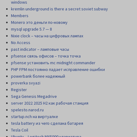
windows
kremlin underground is there a secret soviet subway
Members
Monero это деньги по-новому
mysql upgrade 5.7 — 8
Nixie clock – часы на цифровых лампах
No Access
past indicator – ламповые часы
pfsense связь офисов – точка точка
pfsense установить mc midnight commander
PHP FPM постоянно падает исправление ошибки
powerbank более надежный
proverka svyazi
Register
Sega Genesis Megadrive
server 2022 2025 H2 как рабочая станция
spelesto.narod.ru
startup.nch на виртуалке
tesla battery из чего сделана батарея
Tesla Coil
Ubuntu – Logitech MX5000 клавиатура