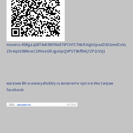
monero:45BgaJpBT4xK9WYNx87tPCHTCTNkfUXghGjrasD3D2midCxVs
Z5r4qUX3BNvwC1RHseGRJgoUpQVPST9kffbKj7ZP2rSVj1
магазин ВК и www.yahobby.ru включите vpn и в Инстаграм
facebook