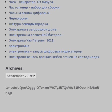
Чага – лекарство. От вируса
Частотомер – набор для сборки
Часы на лампах цифровых
Черногория
Шатура легенды городка
Электрика в загородном доме
Электрика на солнечной батарее
Электрика Уаз Патриот 2011
электроника
электроника – запуск цифровых индикаторов
Электронные часы вращающийся огонек на светодиодах
Archives
toncoin UQAnA0ggg-O7o4xoYlWCTyJR7QeV0cZ1ROep_HEANnR-
bsgI