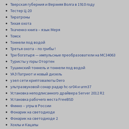
Тверская губерния и Верхняя Волга в 1910 году
Тестер Ц-20
Тиратроны
Тихая охота
Ткаченко книга – язык Меря
Томск
Тоннели под водой
Третья охота – по грибы !
Три богатыря — импульсные преобразователи на MC34063
Туристы у горы Отортен
Тушинский тоннель и тоннели под водой
УАЗ Патриот и новый дизель
узел сети криптовалюты Dero
ультразвуковой сонар радар hc-sr04 и urm37
Установка неподписанного драйвера Server 2012 R2
Установка рабочего места FreeBSD
Финно – угры в России
Фонарик на светодиоде
Фонарик на светодиоде 2
Хохлы и Кацапы