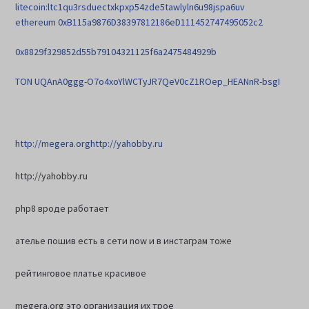
litecoin:ltc1qu3rsduectxkpxp54zde5tawlyln6u98jspa6uv
ethereum 0xB115a9876D38397812186eD111452747495052c2
0x8829f329852d55b79104321125f6a2475484929b
TON UQAnA0ggg-O7o4xoYlWCTyJR7QeV0cZ1ROep_HEANnR-bsgI
http://megera.org
http://yahobby.ru
http://yahobby.ru
php8 вроде работает
ателье пошив есть в сети now и в инстаграм тоже
рейтинговое платье красивое
megera.org это организация их трое