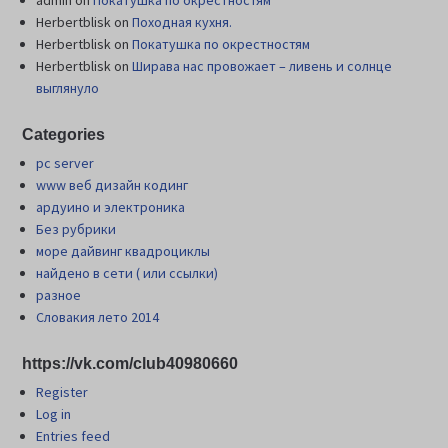
Herbertblisk
on
Походная кухня.
Herbertblisk
on
Покатушка по окрестностям
Herbertblisk
on
Шиpава нас провожает – ливень и солнце
выглянуло
Categories
pc server
www веб дизайн кодинг
ардуино и электроника
Без рубрики
море дайвинг квадроциклы
найдено в сети ( или ссылки)
разное
Словакия лето 2014
https://vk.com/club40980660
Register
Log in
Entries feed