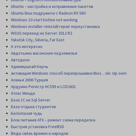
Ubuntu – настройка и исправление пакетов
Ubuntu linux подружити с Radeon RX 580
Windows 10 start button not working
Windows installer reinstall repair переустановка
WSUS переход на Server 2012 R2
Yakutsk City, Siberia, Far East
А это интересно
Авдотьино масонские подземелья
Автодело
Аджимушкай Керчь
активация Windows способ перепрошивки Bios .. slic slp oem
Аланья 2006 Турция
Ардуино Регистр НС595 и LCD1602
Атлас Менде
База 1С на Sql Server
База отдыха студентов
Белоглазая чудь
Блок питания АТХ – ремонт схема переделка
Быстрая установка FreeBSD
Веды связь времен и народов