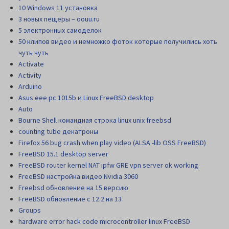
10 Windows 11 установка
3 новых пещеры – oouu.ru
5 электронных самоделок
50 клипов видео и немножко фоток которые получились хоть
чуть чуть
Activate
Activity
Arduino
Asus eee pc 1015b и Linux FreeBSD desktop
Auto
Bourne Shell командная строка linux unix freebsd
counting tube декатроны
Firefox 56 bug crash when play video (ALSA -lib OSS FreeBSD)
FreeBSD 15.1 desktop server
FreeBSD router kernel NAT ipfw GRE vpn server ok working
FreeBSD настройка видео Nvidia 3060
Freebsd обновление на 15 версию
FreeBSD обновление с 12.2 на 13
Groups
hardware error hack code microcontroller linux FreeBSD