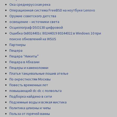
Ока среднерусская река
Операционная система FreeBSD на ноутбуке Lenovo
Оружие советского детства
освещение – источники света
Осциллограф DSO138 цифровой
Ошибка 0x8024401c 80244019 80244022 в Windows 10 при
поиске обновлений на WSUS
Партнеры
Пещера
Пещера “Никиты”
Пещера в Абхазии
Пещеры и каменоломни
Платья танцевальные пошив ателье
По окрестностям Москвы
Повесть временных лет
повышающий dc-dc с полвольта
Подборка найдено в сети
Подземные воды и всякая мистика
Политика шпионы и чипы
Польза от горячей ванны