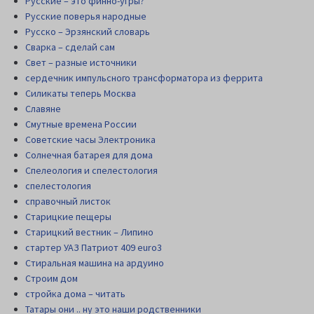
Русские – это финно-угры?
Русские поверья народные
Русско – Эрзянский словарь
Сварка – сделай сам
Свет – разные источники
сердечник импульсного трансформатора из феррита
Силикаты теперь Москва
Славяне
Смутные времена России
Советские часы Электроника
Солнечная батарея для дома
Спелеология и спелестология
спелестология
справочный листок
Старицкие пещеры
Старицкий вестник – Липино
стартер УАЗ Патриот 409 euro3
Стиральная машина на ардуино
Строим дом
стройка дома – читать
Татары они .. ну это наши родственники