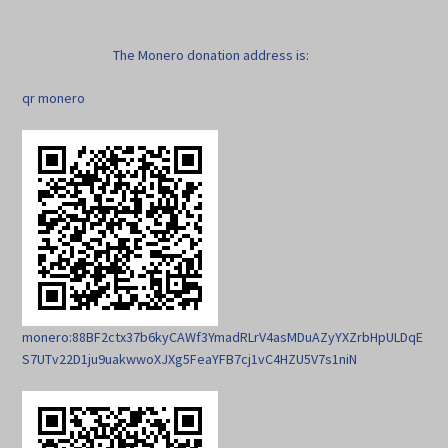
The Monero donation address is:
qr monero
monero:88BF2ctx37b6kyCAWf3YmadRLrV4asMDuAZyYXZrbHpULDqE
S7UTv22D1ju9uakwwoXJXg5FeaYFB7cj1vC4HZU5V7s1niN