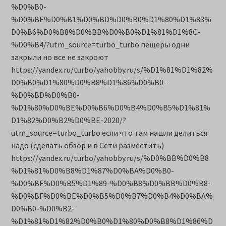
%D0%B0-
%D0%BE%D0%B1%D0%BD%D0%B0%D1%80%D1%83%
D0%B6%D0%B8%D0%BB%D0%B0%D1%81%D1%8C-
%D0%B4/?utm_source=turbo_turbo пещеры одни
закрыли но все не закроют
https://yandex.ru/turbo/yahobby.ru/s/%D1%81%D1%82%
D0%B0%D1%80%D0%B8%D1%86%D0%B0-
%D0%BD%D0%B0-
%D1%80%D0%BE%D0%B6%D0%B4%D0%B5%D1%81%
D1%82%D0%B2%D0%BE-2020/?
utm_source=turbo_turbo если что там нашли делиться
надо (сделать обзор и в Сети разместить)
https://yandex.ru/turbo/yahobby.ru/s/%D0%BB%D0%B8
%D1%81%D0%B8%D1%87%D0%BA%D0%B0-
%D0%BF%D0%B5%D1%89-%D0%B8%D0%BB%D0%B8-
%D0%BF%D0%BE%D0%B5%D0%B7%D0%B4%D0%BA%
D0%B0-%D0%B2-
%D1%81%D1%82%D0%B0%D1%80%D0%B8%D1%86%D