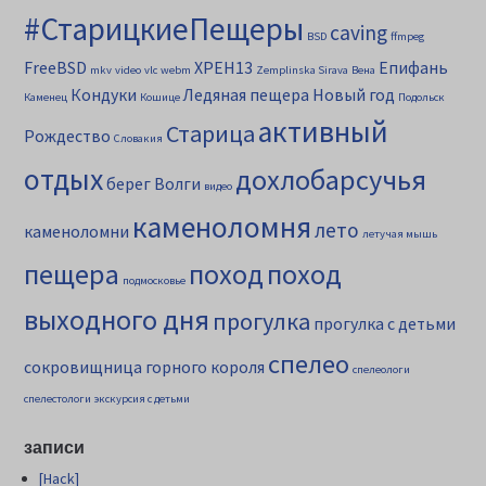
#СтарицкиеПещеры
caving
BSD
ffmpeg
FreeBSD
XPEH13
Епифань
mkv
video
vlc
webm
Zemplinska Sirava
Вена
Кондуки
Ледяная пещера
Новый год
Каменец
Кошице
Подольск
активный
Старица
Рождество
Словакия
отдых
дохлобарсучья
берег Волги
видео
каменоломня
лето
каменоломни
летучая мышь
пещера
поход
поход
подмосковье
выходного дня
прогулка
прогулка с детьми
спелео
сокровищница горного короля
спелеологи
спелестологи
экскурсия с детьми
записи
[Hack]