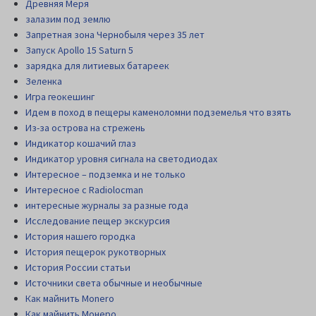
Древняя Меря
залазим под землю
Запретная зона Чернобыля через 35 лет
Запуск Apollo 15 Saturn 5
зарядка для литиевых батареек
Зеленка
Игра геокешинг
Идем в поход в пещеры каменоломни подземелья что взять
Из-за острова на стрежень
Индикатор кошачий глаз
Индикатор уровня сигнала на светодиодах
Интересное – подземка и не только
Интересное с Radiolocman
интересные журналы за разные года
Исследование пещер экскурсия
История нашего городка
История пещерок рукотворных
История России статьи
Источники света обычные и необычные
Как майнить Monero
Как майнить Монеро