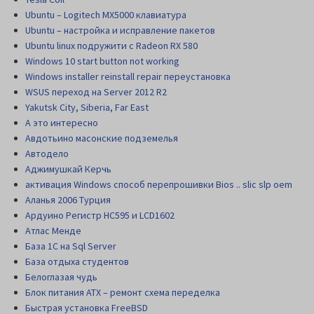
Ubuntu – Logitech MX5000 клавиатура
Ubuntu – настройка и исправление пакетов
Ubuntu linux подружити с Radeon RX 580
Windows 10 start button not working
Windows installer reinstall repair переустановка
WSUS переход на Server 2012 R2
Yakutsk City, Siberia, Far East
А это интересно
Авдотьино масонские подземелья
Автодело
Аджимушкай Керчь
активация Windows способ перепрошивки Bios .. slic slp oem
Аланья 2006 Турция
Ардуино Регистр НС595 и LCD1602
Атлас Менде
База 1С на Sql Server
База отдыха студентов
Белоглазая чудь
Блок питания АТХ – ремонт схема переделка
Быстрая установка FreeBSD