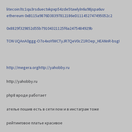
litecoin:ltc1qu3rsduectxkpxp54zde5tawlyln6u98jspa6uv
ethereum 0xB115a9876D38397812186eD111452747495052c2
0x8829f329852d55b79104321125f6a2475484929b
TON UQAnA0ggg-O7o4xoYlWCTyJR7QeV0cZ1ROep_HEANnR-bsgI
http://megera.org
http://yahobby.ru
http://yahobby.ru
php8 вроде работает
ателье пошив есть в сети now и в инстаграм тоже
рейтинговое платье красивое