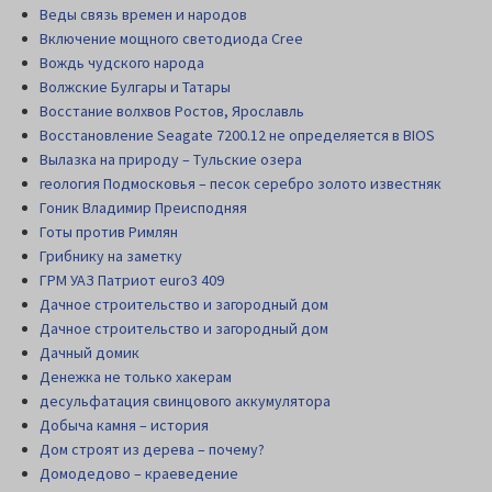
Веды связь времен и народов
Включение мощного светодиода Cree
Вождь чудского народа
Волжские Булгары и Татары
Восстание волхвов Ростов, Ярославль
Восстановление Seagate 7200.12 не определяется в BIOS
Вылазка на природу – Тульские озера
геология Подмосковья – песок серебро золото известняк
Гоник Владимир Преисподняя
Готы против Римлян
Грибнику на заметку
ГРМ УАЗ Патриот euro3 409
Дачное строительство и загородный дом
Дачное строительство и загородный дом
Дачный домик
Денежка не только хакерам
десульфатация свинцового аккумулятора
Добыча камня – история
Дом строят из дерева – почему?
Домодедово – краеведение