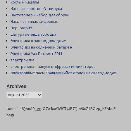
Хохлы и Кацапы
Чага – лекарство. От вируса
Частотомер – набор для сборки
Часы на лампах цифровых
Черногория
Шатура легенды городка
Электрика в загородном доме
Электрика на солнечной батарее
Электрика Уаз Патриот 2011
электроника
электроника – запуск цифровых индикаторов
Электронные часы вращающийся огонек на светодиодах
Archives
toncoin UQAnA0ggg-O7o4xoYlWCTyJR7QeV0cZ1ROep_HEANnR-
bsgI