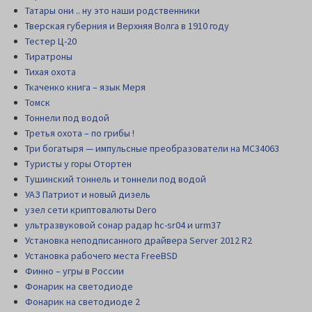
Татары они .. ну это наши родственники
Тверская губерния и Верхняя Волга в 1910 году
Тестер Ц-20
Тиратроны
Тихая охота
Ткаченко книга – язык Меря
Томск
Тоннели под водой
Третья охота – по грибы !
Три богатыря — импульсные преобразователи на MC34063
Туристы у горы Отортен
Тушинский тоннель и тоннели под водой
УАЗ Патриот и новый дизель
узел сети криптовалюты Dero
ультразвуковой сонар радар hc-sr04 и urm37
Установка неподписанного драйвера Server 2012 R2
Установка рабочего места FreeBSD
Финно – угры в России
Фонарик на светодиоде
Фонарик на светодиоде 2