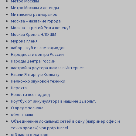
Метро Москвы
Метро Москвы и легенды
Митинский радиорынок
Москва – название города
Москва – третий Рим а почему?
Москва Кремль НЛО ШМ
Мурома племя
набор – куб из светодиодов
Народности центра России
Народы Центра России
настройка роутера шлюза в Интернет
Нашли Янтарную Комнату
Немножко звуковой техники
Нерехта
Новости все подряд
Ноутбук от аккумулятора в машине 12 вольт.
О вреде чеснока
обмен валют
Объединение локальных сетей в одну (например офис и
точка продаж) vpn pptp tunnel
ог3 лампа декатрон