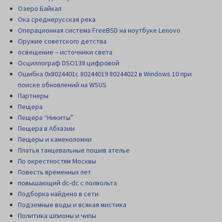
Озеро Байкал
Ока среднерусская река
Операционная система FreeBSD на ноутбуке Lenovo
Оружие советского детства
освещение – источники света
Осциллограф DSO138 цифровой
Ошибка 0x8024401c 80244019 80244022 в Windows 10 при
поиске обновлений на WSUS
Партнеры
Пещера
Пещера “Никиты”
Пещера в Абхазии
Пещеры и каменоломни
Платья танцевальные пошив ателье
По окрестностям Москвы
Повесть временных лет
повышающий dc-dc с полвольта
Подборка найдено в сети
Подземные воды и всякая мистика
Политика шпионы и чипы