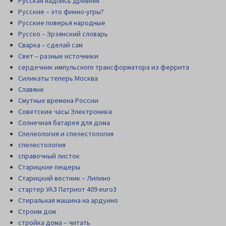
Русская надпись древняя
Русские – это финно-угры?
Русские поверья народные
Русско – Эрзянский словарь
Сварка – сделай сам
Свет – разные источники
сердечник импульсного трансформатора из феррита
Силикаты теперь Москва
Славяне
Смутные времена России
Советские часы Электроника
Солнечная батарея для дома
Спелеология и спелестология
спелестология
справочный листок
Старицкие пещеры
Старицкий вестник – Липино
стартер УАЗ Патриот 409 euro3
Стиральная машина на ардуино
Строим дом
стройка дома – читать