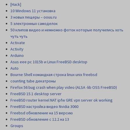
[Hack]
10 Windows 11 установка
3 новых пещеры – oouu.ru
5 электронных самоделок
50 клипов видео и немножко фоток которые получились хоть
чуть чуть
Activate
Activity
Arduino
Asus eee pc 1015b и Linux FreeBSD desktop
Auto
Bourne Shell командная строка linux unix freebsd
counting tube декатроны
Firefox 56 bug crash when play video (ALSA -lib OSS FreeBSD)
FreeBSD 15.1 desktop server
FreeBSD router kernel NAT ipfw GRE vpn server ok working
FreeBSD настройка видео Nvidia 3060
Freebsd обновление на 15 версию
FreeBSD обновление с 12.2 на 13
Groups