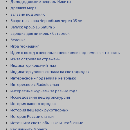
Домодедовские пещеры Никиты
Древняя Меря
залазим под землю
Запретная зона Чернобыля через 35 лет
Запуск Apollo 15 Saturn 5
зарядка для литиевых батареек
Зеленка
Игра геокешинг
Идем в поход в пещеры каменоломни подземелья что взять
Из-за острова на стрежень
Индикатор кошачий глаз
Индикатор уровня сигнала на светодиодах
Интересное – подземка и не только
Интересное с Radiolocman
интересные журналы за разные года
Исследование пещер экскурсия
История нашего городка
История пещерок рукотворных
История России статьи
Источники света обычные и необычные
Как майнить Monero