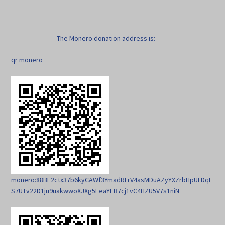
The Monero donation address is:
qr monero
monero:88BF2ctx37b6kyCAWf3YmadRLrV4asMDuAZyYXZrbHpULDqE
S7UTv22D1ju9uakwwoXJXg5FeaYFB7cj1vC4HZU5V7s1niN