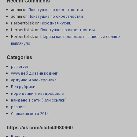
Recent Comments
admin
on
Покатушка по окрестностям
admin
on
Покатушка по окрестностям
Herbertblisk
on
Походная кухня.
Herbertblisk
on
Покатушка по окрестностям
Herbertblisk
on
Шиpава нас провожает – ливень и солнце
выглянуло
Categories
pc server
www веб дизайн кодинг
ардуино и электроника
Без рубрики
море дайвинг квадроциклы
найдено в сети ( или ссылки)
разное
Словакия лето 2014
https://vk.com/club40980660
Register