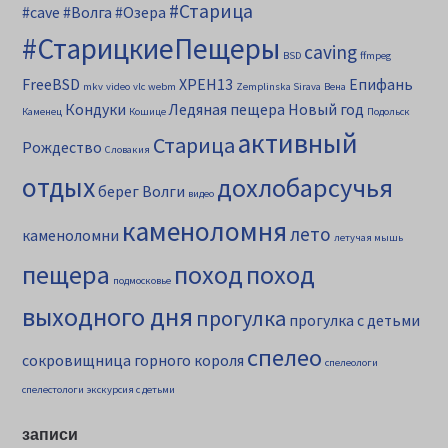
#Старица
#cave
#Волга
#Озера
#СтарицкиеПещеры
caving
BSD
ffmpeg
FreeBSD
XPEH13
Епифань
mkv
video
vlc
webm
Zemplinska Sirava
Вена
Кондуки
Ледяная пещера
Новый год
Каменец
Кошице
Подольск
активный
Старица
Рождество
Словакия
отдых
дохлобарсучья
берег Волги
видео
каменоломня
лето
каменоломни
летучая мышь
пещера
поход
поход
подмосковье
выходного дня
прогулка
прогулка с детьми
спелео
сокровищница горного короля
спелеологи
спелестологи
экскурсия с детьми
записи