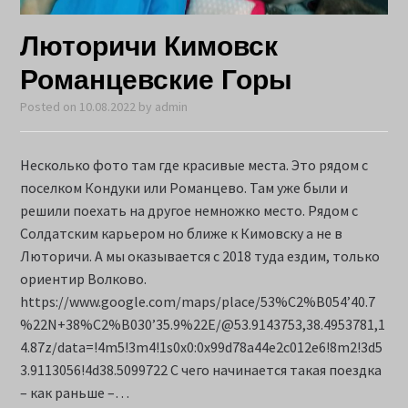
Люторичи Кимовск
Романцевские Горы
Posted on
10.08.2022
by
admin
Несколько фото там где красивые места. Это рядом с
поселком Кондуки или Романцево. Там уже были и
решили поехать на другое немножко место. Рядом с
Солдатским карьером но ближе к Кимовску а не в
Люторичи. А мы оказывается с 2018 туда ездим, только
ориентир Волково.
https://www.google.com/maps/place/53%C2%B054’40.7
%22N+38%C2%B030’35.9%22E/@53.9143753,38.4953781,1
4.87z/data=!4m5!3m4!1s0x0:0x99d78a44e2c012e6!8m2!3d5
3.9113056!4d38.5099722 С чего начинается такая поездка
– как раньше –…