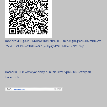
monero:45BgaJpBT4xK9WYNx87tPCHTCTNkfUXghGjrasD3D2midCxVs
Z5r4qUX3BNvwC1RHseGRJgoUpQVPST9kffbKj7ZP2rSVj1
магазин ВК и www.yahobby.ru включите vpn и в Инстаграм
facebook