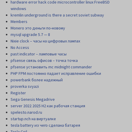
hardware error hack code microcontroller linux FreeBSD
windows
kremlin underground is there a secret soviet subway
Members
Monero это деньги по-новому
mysql upgrade 5.7 — 8
Nixie clock – часы на цифровых лампах
No Access
past indicator – ламповые часы
pfsense связь офисов – точка точка
pfsense установить mc midnight commander
PHP FPM постоянно падает исправление ошибки
powerbank более надежный
proverka svyazi
Register
Sega Genesis Megadrive
server 2022 2025 H2 как рабочая станция
spelesto.narod.ru
startup.nch на виртуалке
tesla battery из чего сделана батарея
Tesla Coil