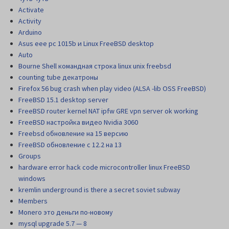
Activate
Activity
Arduino
Asus eee pc 1015b и Linux FreeBSD desktop
Auto
Bourne Shell командная строка linux unix freebsd
counting tube декатроны
Firefox 56 bug crash when play video (ALSA -lib OSS FreeBSD)
FreeBSD 15.1 desktop server
FreeBSD router kernel NAT ipfw GRE vpn server ok working
FreeBSD настройка видео Nvidia 3060
Freebsd обновление на 15 версию
FreeBSD обновление с 12.2 на 13
Groups
hardware error hack code microcontroller linux FreeBSD
windows
kremlin underground is there a secret soviet subway
Members
Monero это деньги по-новому
mysql upgrade 5.7 — 8