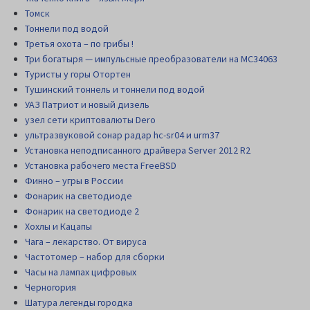
Томск
Тоннели под водой
Третья охота – по грибы !
Три богатыря — импульсные преобразователи на MC34063
Туристы у горы Отортен
Тушинский тоннель и тоннели под водой
УАЗ Патриот и новый дизель
узел сети криптовалюты Dero
ультразвуковой сонар радар hc-sr04 и urm37
Установка неподписанного драйвера Server 2012 R2
Установка рабочего места FreeBSD
Финно – угры в России
Фонарик на светодиоде
Фонарик на светодиоде 2
Хохлы и Кацапы
Чага – лекарство. От вируса
Частотомер – набор для сборки
Часы на лампах цифровых
Черногория
Шатура легенды городка