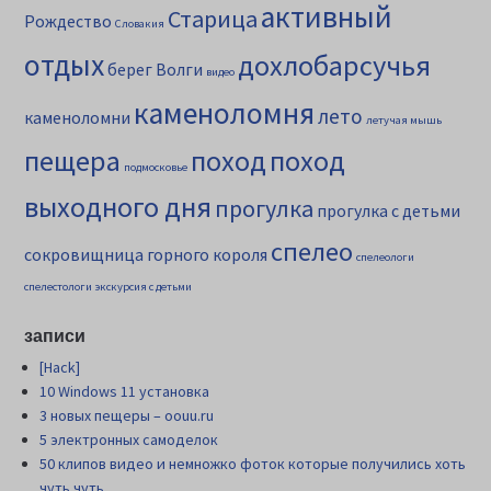
активный
Старица
Рождество
Словакия
отдых
дохлобарсучья
берег Волги
видео
каменоломня
лето
каменоломни
летучая мышь
пещера
поход
поход
подмосковье
выходного дня
прогулка
прогулка с детьми
спелео
сокровищница горного короля
спелеологи
спелестологи
экскурсия с детьми
записи
[Hack]
10 Windows 11 установка
3 новых пещеры – oouu.ru
5 электронных самоделок
50 клипов видео и немножко фоток которые получились хоть
чуть чуть