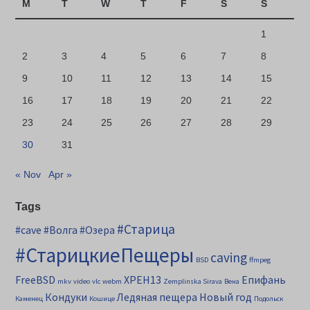
M
T
W
T
F
S
S
1
2
3
4
5
6
7
8
9
10
11
12
13
14
15
16
17
18
19
20
21
22
23
24
25
26
27
28
29
30
31
« Nov
Apr »
Tags
#Старица
#cave
#Волга
#Озера
#СтарицкиеПещеры
caving
BSD
ffmpeg
FreeBSD
XPEH13
Епифань
mkv
video
vlc
webm
Zemplinska Sirava
Вена
Кондуки
Ледяная пещера
Новый год
Каменец
Кошице
Подольск