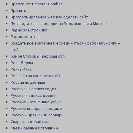
Премаркет Hamster Combat
Припять
Программирование web как сделать сайт
Путеводитель – поездки из Подмосковья и Москвы
Радио электроника
Радиолюбитель
раздать всем интернет и соединиться к рабочему компу –
как?
район Старицы Тверская обл.
Река Дёржа
Речка Ичка
Речка Отра юго восток МО
Россия подземная
Русалка на ветвях сидит
Русская надпись древняя
Русские – это финно-угры?
Русские поверья народные
Русско – Эрзянский словарь
Сварка – сделай сам
Свет – разные источники