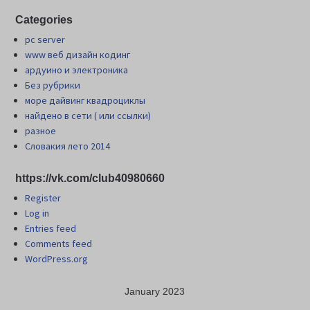
Categories
pc server
www веб дизайн кодинг
ардуино и электроника
Без рубрики
море дайвинг квадроциклы
найдено в сети ( или ссылки)
разное
Словакия лето 2014
https://vk.com/club40980660
Register
Log in
Entries feed
Comments feed
WordPress.org
January 2023