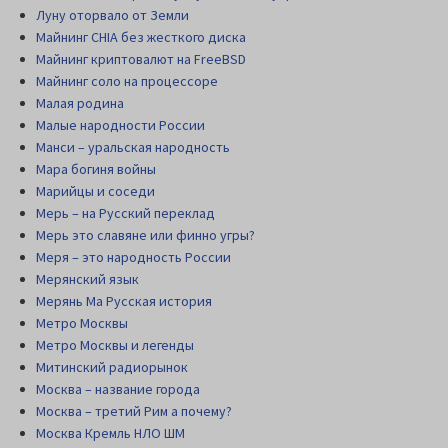
Луну оторвало от Земли
Майнинг CHIA без жесткого диска
Майнинг криптовалют на FreeBSD
Майнинг соло на процессоре
Малая родина
Малые народности России
Манси – уральская народность
Мара богиня войны
Марийцы и соседи
Мерь – на Русский переклад
Мерь это славяне или финно угры?
Меря – это народность России
Мерянский язык
Мерянь Ма Русская история
Метро Москвы
Метро Москвы и легенды
Митинский радиорынок
Москва – название города
Москва – третий Рим а почему?
Москва Кремль НЛО ШМ