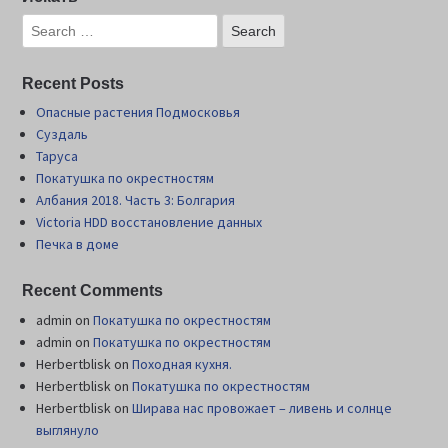
Recent Posts
Опасные растения Подмосковья
Суздаль
Таруса
Покатушка по окрестностям
Албания 2018. Часть 3: Болгария
Victoria HDD восстановление данных
Печка в доме
Recent Comments
admin
on
Покатушка по окрестностям
admin
on
Покатушка по окрестностям
Herbertblisk
on
Походная кухня.
Herbertblisk
on
Покатушка по окрестностям
Herbertblisk
on
Шиpава нас провожает – ливень и солнце
выглянуло