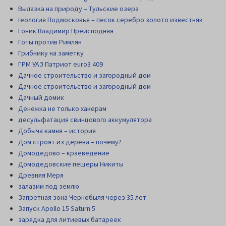
Вылазка на природу – Тульские озера
геология Подмосковья – песок серебро золото известняк
Гоник Владимир Преисподняя
Готы против Римлян
Грибнику на заметку
ГРМ УАЗ Патриот euro3 409
Дачное строительство и загородный дом
Дачное строительство и загородный дом
Дачный домик
Денежка не только хакерам
десульфатация свинцового аккумулятора
Добыча камня – история
Дом строят из дерева – почему?
Домодедово – краеведение
Домодедовские пещеры Никиты
Древняя Меря
залазим под землю
Запретная зона Чернобыля через 35 лет
Запуск Apollo 15 Saturn 5
зарядка для литиевых батареек