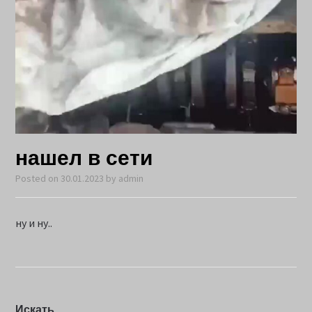
нашел в сети
Posted on
30.01.2023
by
admin
ну и ну..
Искать