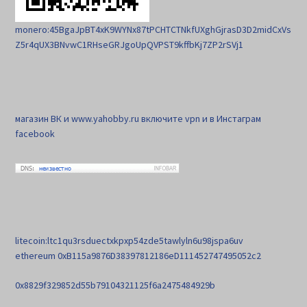
monero:45BgaJpBT4xK9WYNx87tPCHTCTNkfUXghGjrasD3D2midCxVs
Z5r4qUX3BNvwC1RHseGRJgoUpQVPST9kffbKj7ZP2rSVj1
магазин ВК и www.yahobby.ru включите vpn и в Инстаграм
facebook
litecoin:ltc1qu3rsduectxkpxp54zde5tawlyln6u98jspa6uv
ethereum 0xB115a9876D38397812186eD111452747495052c2
0x8829f329852d55b79104321125f6a2475484929b