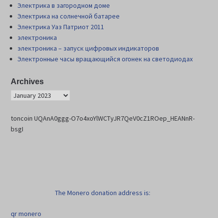
Электрика в загородном доме
Электрика на солнечной батарее
Электрика Уаз Патриот 2011
электроника
электроника – запуск цифровых индикаторов
Электронные часы вращающийся огонек на светодиодах
Archives
toncoin UQAnA0ggg-O7o4xoYlWCTyJR7QeV0cZ1ROep_HEANnR-
bsgI
The Monero donation address is:
qr monero