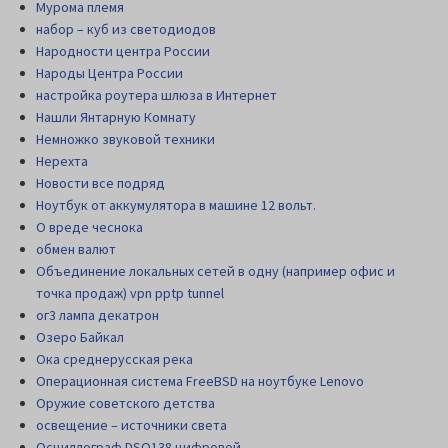
Мурома племя
набор – куб из светодиодов
Народности центра России
Народы Центра России
настройка роутера шлюза в Интернет
Нашли Янтарную Комнату
Немножко звуковой техники
Нерехта
Новости все подряд
Ноутбук от аккумулятора в машине 12 вольт.
О вреде чеснока
обмен валют
Объединение локальных сетей в одну (например офис и
точка продаж) vpn pptp tunnel
ог3 лампа декатрон
Озеро Байкал
Ока среднерусская река
Операционная система FreeBSD на ноутбуке Lenovo
Оружие советского детства
освещение – источники света
Осциллограф DSO138 цифровой