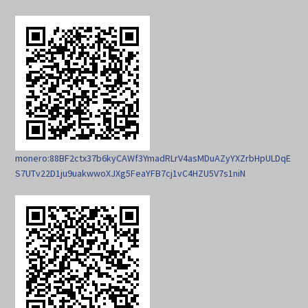
monero:88BF2ctx37b6kyCAWf3YmadRLrV4asMDuAZyYXZrbHpULDqE
S7UTv22D1ju9uakwwoXJXg5FeaYFB7cj1vC4HZU5V7s1niN