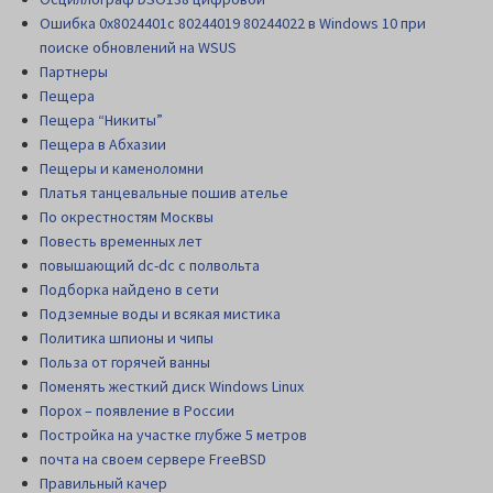
Ошибка 0x8024401c 80244019 80244022 в Windows 10 при
поиске обновлений на WSUS
Партнеры
Пещера
Пещера “Никиты”
Пещера в Абхазии
Пещеры и каменоломни
Платья танцевальные пошив ателье
По окрестностям Москвы
Повесть временных лет
повышающий dc-dc с полвольта
Подборка найдено в сети
Подземные воды и всякая мистика
Политика шпионы и чипы
Польза от горячей ванны
Поменять жесткий диск Windows Linux
Порох – появление в России
Постройка на участке глубже 5 метров
почта на своем сервере FreeBSD
Правильный качер