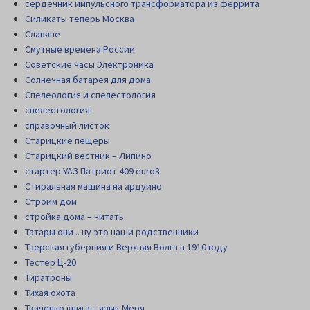
сердечник импульсного трансформатора из феррита
Силикаты теперь Москва
Славяне
Смутные времена России
Советские часы Электроника
Солнечная батарея для дома
Спелеология и спелестология
спелестология
справочный листок
Старицкие пещеры
Старицкий вестник – Липино
стартер УАЗ Патриот 409 euro3
Стиральная машина на ардуино
Строим дом
стройка дома – читать
Татары они .. ну это наши родственники
Тверская губерния и Верхняя Волга в 1910 году
Тестер Ц-20
Тиратроны
Тихая охота
Ткаченко книга – язык Меря