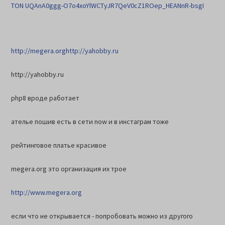
TON UQAnA0ggg-O7o4xoYlWCTyJR7QeV0cZ1ROep_HEANnR-bsgI
http://megera.org
http://yahobby.ru
http://yahobby.ru
php8 вроде работает
ателье пошив есть в сети now и в инстаграм тоже
рейтинговое платье красивое
megera.org это организация их трое
http://www.megera.org
если что не открывается - попробовать можно из другого