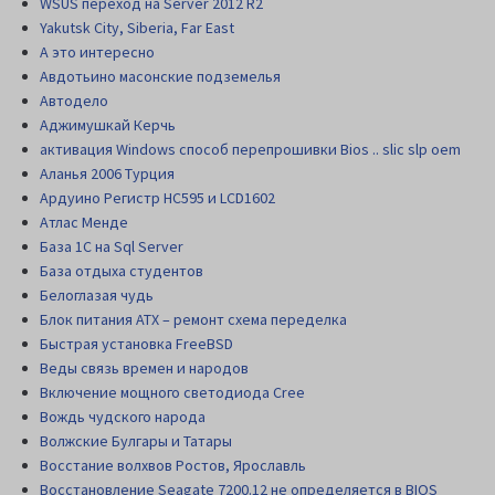
WSUS переход на Server 2012 R2
Yakutsk City, Siberia, Far East
А это интересно
Авдотьино масонские подземелья
Автодело
Аджимушкай Керчь
активация Windows способ перепрошивки Bios .. slic slp oem
Аланья 2006 Турция
Ардуино Регистр НС595 и LCD1602
Атлас Менде
База 1С на Sql Server
База отдыха студентов
Белоглазая чудь
Блок питания АТХ – ремонт схема переделка
Быстрая установка FreeBSD
Веды связь времен и народов
Включение мощного светодиода Cree
Вождь чудского народа
Волжские Булгары и Татары
Восстание волхвов Ростов, Ярославль
Восстановление Seagate 7200.12 не определяется в BIOS