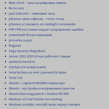
Nixie clock – часы на цифровых лампах
No Access
past indicator – ламповые часы
pfsense связь офисов – точка точка
pfsense установить mc midnight commander
PHP FPM постоянно падает исправление ошибки
powerbank более надежный
proverka svyazi
Register
Sega Genesis Megadrive
server 2022 2025 H2 как рабочая станция
spelesto.narod.ru
startup.nch на виртуалке
tesla battery из чего сделана батарея
Tesla Coil
Ubuntu – Logitech MX5000 клавиатура
Ubuntu – настройка и исправление пакетов
Ubuntu linux подружити с Radeon RX 580
Windows 10 start button not working
Windows installer reinstall repair переустановка