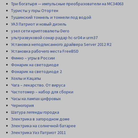
Три богатыря — импульсные преобразователи на MC34063
Туристы у горы Отортен
Тушинский тоннель и тоннели под водой
УАЗ Патриот и новый дизель
узел сети криптовалюты Dero
ультразвуковой сонар радар hc-sr04 и urm37
Установка неподписанного драйвера Server 2012 R2
Установка рабочего места FreeBSD
Финно – угры в России
Фонарик на светодиоде
Фонарик на светодиоде 2
Хохлы и Кацапы
Чага – лекарство. От вируса
Частотомер – набор для сборки
Часы на лампах цифровых
Черногория
Шатура легенды городка
Электрика в загородном доме
Электрика на солнечной батарее
Электрика Уаз Патриот 2011