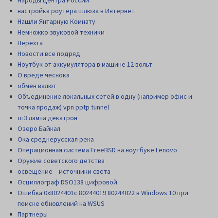
Народы Центра России
настройка роутера шлюза в Интернет
Нашли Янтарную Комнату
Немножко звуковой техники
Нерехта
Новости все подряд
Ноутбук от аккумулятора в машине 12 вольт.
О вреде чеснока
обмен валют
Объединение локальных сетей в одну (например офис и
точка продаж) vpn pptp tunnel
ог3 лампа декатрон
Озеро Байкал
Ока среднерусская река
Операционная система FreeBSD на ноутбуке Lenovo
Оружие советского детства
освещение – источники света
Осциллограф DSO138 цифровой
Ошибка 0x8024401c 80244019 80244022 в Windows 10 при
поиске обновлений на WSUS
Партнеры