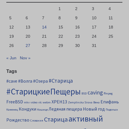
1
2
3
4
5
6
7
8
9
10
11
12
13
14
15
16
17
18
19
20
21
22
23
24
25
26
27
28
29
30
31
« Jun
Nov »
Tags
#Старица
#cave
#Волга
#Озера
#СтарицкиеПещеры
caving
BSD
ffmpeg
FreeBSD
XPEH13
Епифань
mkv
video
vlc
webm
Zemplinska Sirava
Вена
Кондуки
Ледяная пещера
Новый год
Каменец
Кошице
Подольск
активный
Старица
Рождество
Словакия