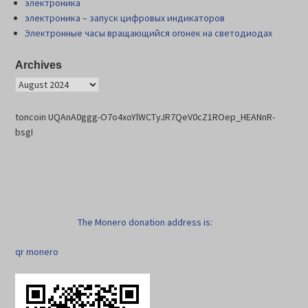
электроника
электроника – запуск цифровых индикаторов
Электронные часы вращающийся огонек на светодиодах
Archives
toncoin UQAnA0ggg-O7o4xoYlWCTyJR7QeV0cZ1ROep_HEANnR-
bsgI
The Monero donation address is:
qr monero