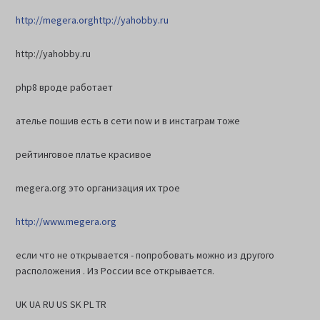
http://megera.org
http://yahobby.ru
http://yahobby.ru
php8 вроде работает
ателье пошив есть в сети now и в инстаграм тоже
рейтинговое платье красивое
megera.org это организация их трое
http://www.megera.org
если что не открывается - попробовать можно из другого
расположения . Из России все открывается.
UK UA RU US SK PL TR