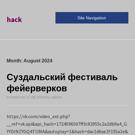
hack
Site Navigation
Month:
August 2024
Суздальский фестиваль
фейерверков
Posted on
27.08.2024
by
admin
https://vk.com/video_ext.php?
__ref=vk.api&api_hash=1724596507ff3c92955c2a2db9a4_G
YYDINZYGQ4TOMA&autoplay=1&hash=dac1d6ae2f335a1e&