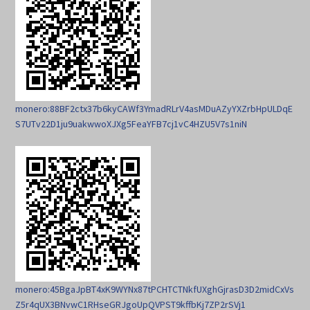
monero:88BF2ctx37b6kyCAWf3YmadRLrV4asMDuAZyYXZrbHpULDqE
S7UTv22D1ju9uakwwoXJXg5FeaYFB7cj1vC4HZU5V7s1niN
monero:45BgaJpBT4xK9WYNx87tPCHTCTNkfUXghGjrasD3D2midCxVs
Z5r4qUX3BNvwC1RHseGRJgoUpQVPST9kffbKj7ZP2rSVj1