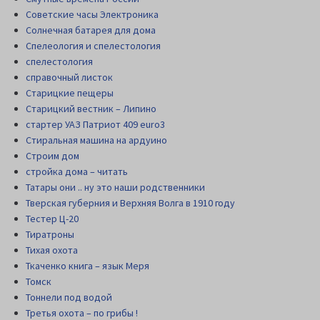
Советские часы Электроника
Солнечная батарея для дома
Спелеология и спелестология
спелестология
справочный листок
Старицкие пещеры
Старицкий вестник – Липино
стартер УАЗ Патриот 409 euro3
Стиральная машина на ардуино
Строим дом
стройка дома – читать
Татары они .. ну это наши родственники
Тверская губерния и Верхняя Волга в 1910 году
Тестер Ц-20
Тиратроны
Тихая охота
Ткаченко книга – язык Меря
Томск
Тоннели под водой
Третья охота – по грибы !