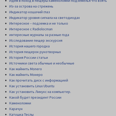
Идем в поход в пещеры каменоломни подземелья что взять
Из-за острова на стрежень
Индикатор кошачий глаз
Индикатор уровня сигнала на светодиодах
Интересное – подземка и не только
Интересное с Radiolocman
интересные журналы за разные года
Исследование пещер экскурсия
История нашего городка
История пещерок рукотворных
История России статьи
Источники света обычные и необычные
Как майнить Monero
Как майнить Монеро
Как прочитать диск c информацией
Как установить Linux Ubuntu
Как установить Линукс на компьютер.
Какой будет президент России
Каменоломни
Карачун
Катушка Теслы