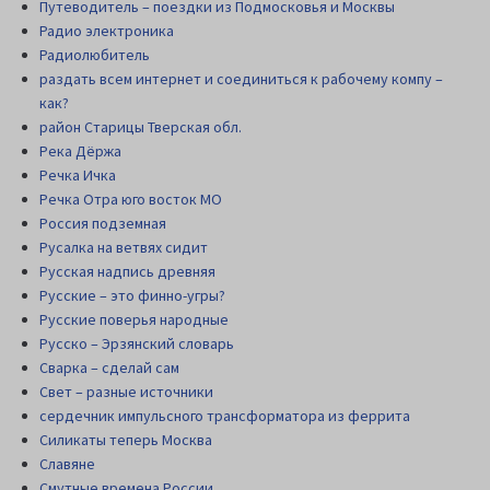
Путеводитель – поездки из Подмосковья и Москвы
Радио электроника
Радиолюбитель
раздать всем интернет и соединиться к рабочему компу –
как?
район Старицы Тверская обл.
Река Дёржа
Речка Ичка
Речка Отра юго восток МО
Россия подземная
Русалка на ветвях сидит
Русская надпись древняя
Русские – это финно-угры?
Русские поверья народные
Русско – Эрзянский словарь
Сварка – сделай сам
Свет – разные источники
сердечник импульсного трансформатора из феррита
Силикаты теперь Москва
Славяне
Смутные времена России