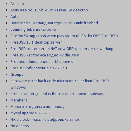
Arduino
Asus eee pc 1015b и Linux FreeBSD desktop
Auto
Bourne Shell командная строка linux unix freebsd
counting tube декатроны
Firefox 56 bug crash when play video (ALSA -lib OSS FreeBSD)
FreeBSD 15.1 desktop server
FreeBSD router kernel NAT ipfw GRE vpn server ok working
FreeBSD настройка видео Nvidia 3060
Freebsd обновление на 15 версию
FreeBSD обновление с 12.2 на 13
Groups
hardware error hack code microcontroller linux FreeBSD
windows
kremlin underground is there a secret soviet subway
Members
Monero это деньги по-новому
mysql upgrade 5.7 — 8
Nixie clock – часы на цифровых лампах
No Access