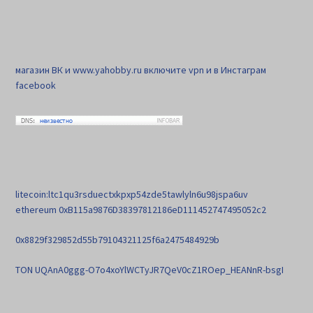
магазин ВК и www.yahobby.ru включите vpn и в Инстаграм
facebook
litecoin:ltc1qu3rsduectxkpxp54zde5tawlyln6u98jspa6uv
ethereum 0xB115a9876D38397812186eD111452747495052c2
0x8829f329852d55b79104321125f6a2475484929b
TON UQAnA0ggg-O7o4xoYlWCTyJR7QeV0cZ1ROep_HEANnR-bsgI