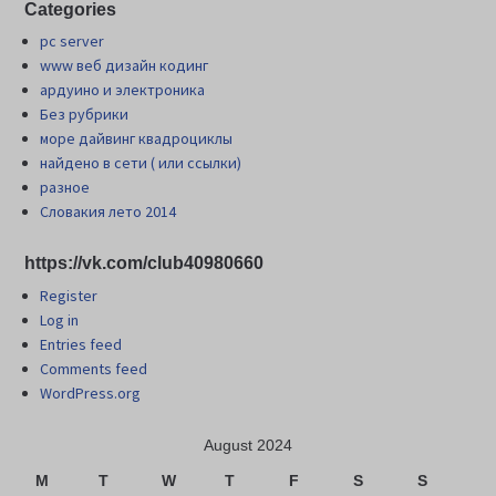
Categories
pc server
www веб дизайн кодинг
ардуино и электроника
Без рубрики
море дайвинг квадроциклы
найдено в сети ( или ссылки)
разное
Словакия лето 2014
https://vk.com/club40980660
Register
Log in
Entries feed
Comments feed
WordPress.org
August 2024
M
T
W
T
F
S
S