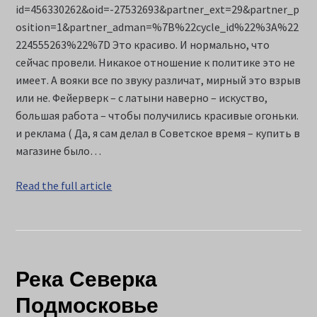
id=456330262&oid=-27532693&partner_ext=29&partner_p
osition=1&partner_adman=%7B%22cycle_id%22%3A%22
224555263%22%7D Это красиво. И нормально, что
сейчас провели. Никакое отношение к политике это не
имеет. А вояки все по звуку различат, мирный это взрыв
или не. Фейерверк – с латыни наверно – искуство,
большая работа – чтобы получились красивые огоньки.
и реклама ( Да, я сам делал в Советское время – купить в
магазине было…
Read the full article
Река Северка
Подмосковье