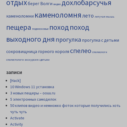
отдых
дохлобарсучья
берег Волги
видео
каменоломня
лето
каменоломни
летучая мышь
пещера
поход
поход
подмосковье
выходного дня
прогулка
прогулка с детьми
спелео
сокровищница горного короля
спелеологи
спелестологи
экскурсия с детьми
записи
[Hack]
10 Windows 11 установка
3 новых пещеры – oouu.ru
5 электронных самоделок
50 клипов видео и немножко фоток которые получились хоть
чуть чуть
Activate
Activity