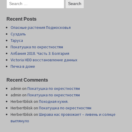
Recent Posts
Опасные растения Подмосковья
Суздаль
Таруса
Покатушка по окрестностям
Албания 2018. Часть 3: Болгария
Victoria HDD восстановление данных
Печка в доме
Recent Comments
admin
on
Покатушка по окрестностям
admin
on
Покатушка по окрестностям
Herbertblisk
on
Походная кухня.
Herbertblisk
on
Покатушка по окрестностям
Herbertblisk
on
Шиpава нас провожает – ливень и солнце
выглянуло