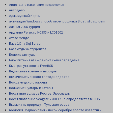
Авдотьино масонские подземелья
Автодело
Аджимушкай Керчь
активация Windows способ перепрошивки Bios .. slic slp oem
Аланья 2006 Турция
Ардуино Регистр НС595 и LCD1602
Атлас Менде
База 1С на Sql Server
База отдыха студентов
Белоглазая чудь
Блок питания АТХ – ремонт схема переделка
Быстрая установка FreeBSD
Веды связь времен и народов
Включение мощного светодиода Cree
Вождь чудского народа
Волжские Булгары и Татары
Восстание волхвов Ростов, Ярославль
Восстановление Seagate 7200.12 не определяется в BIOS
Вылазка на природу – Тульские озера
геология Подмосковья – песок серебро золото известняк