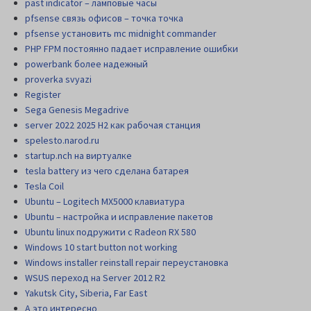
past indicator – ламповые часы
pfsense связь офисов – точка точка
pfsense установить mc midnight commander
PHP FPM постоянно падает исправление ошибки
powerbank более надежный
proverka svyazi
Register
Sega Genesis Megadrive
server 2022 2025 H2 как рабочая станция
spelesto.narod.ru
startup.nch на виртуалке
tesla battery из чего сделана батарея
Tesla Coil
Ubuntu – Logitech MX5000 клавиатура
Ubuntu – настройка и исправление пакетов
Ubuntu linux подружити с Radeon RX 580
Windows 10 start button not working
Windows installer reinstall repair переустановка
WSUS переход на Server 2012 R2
Yakutsk City, Siberia, Far East
А это интересно