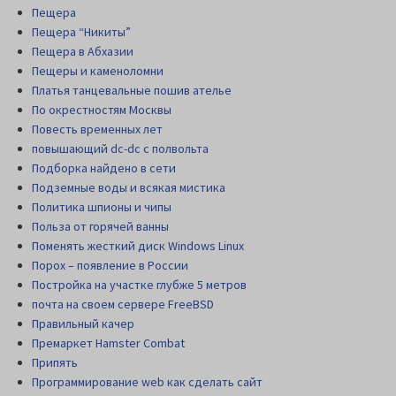
Пещера
Пещера “Никиты”
Пещера в Абхазии
Пещеры и каменоломни
Платья танцевальные пошив ателье
По окрестностям Москвы
Повесть временных лет
повышающий dc-dc с полвольта
Подборка найдено в сети
Подземные воды и всякая мистика
Политика шпионы и чипы
Польза от горячей ванны
Поменять жесткий диск Windows Linux
Порох – появление в России
Постройка на участке глубже 5 метров
почта на своем сервере FreeBSD
Правильный качер
Премаркет Hamster Combat
Припять
Программирование web как сделать сайт