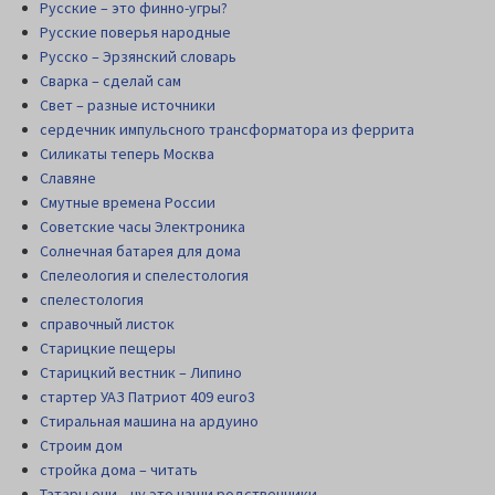
Русские – это финно-угры?
Русские поверья народные
Русско – Эрзянский словарь
Сварка – сделай сам
Свет – разные источники
сердечник импульсного трансформатора из феррита
Силикаты теперь Москва
Славяне
Смутные времена России
Советские часы Электроника
Солнечная батарея для дома
Спелеология и спелестология
спелестология
справочный листок
Старицкие пещеры
Старицкий вестник – Липино
стартер УАЗ Патриот 409 euro3
Стиральная машина на ардуино
Строим дом
стройка дома – читать
Татары они .. ну это наши родственники