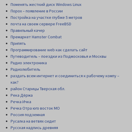
Поменять жесткий диск Windows Linux
Порох – появление в России
Постройка на участке глубже 5 метров
почта на своем сервере FreeBSD
Правильный качер
Премаркет Hamster Combat
Припять
Программирование web как сделать сайт
Путеводитель – поездки из Подмосковья и Москвы
Радио электроника
Радиолюбитель
раздать всем интернет и соединиться к рабочему компу –
как?
район Старицы Тверская обл.
Река Дёржа
Речка Ичка
Речка Отра юго восток МО
Россия подземная
Русалка на ветвях сидит
Русская надпись древняя