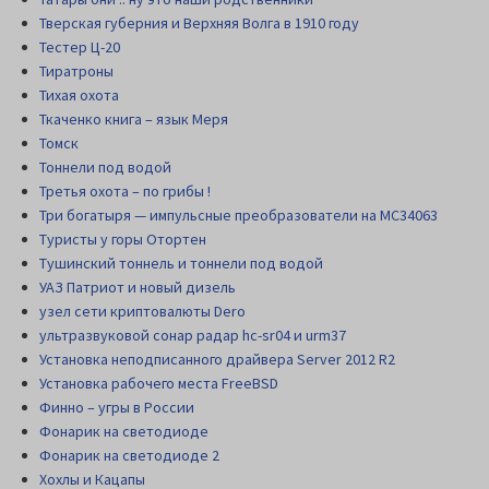
Тверская губерния и Верхняя Волга в 1910 году
Тестер Ц-20
Тиратроны
Тихая охота
Ткаченко книга – язык Меря
Томск
Тоннели под водой
Третья охота – по грибы !
Три богатыря — импульсные преобразователи на MC34063
Туристы у горы Отортен
Тушинский тоннель и тоннели под водой
УАЗ Патриот и новый дизель
узел сети криптовалюты Dero
ультразвуковой сонар радар hc-sr04 и urm37
Установка неподписанного драйвера Server 2012 R2
Установка рабочего места FreeBSD
Финно – угры в России
Фонарик на светодиоде
Фонарик на светодиоде 2
Хохлы и Кацапы