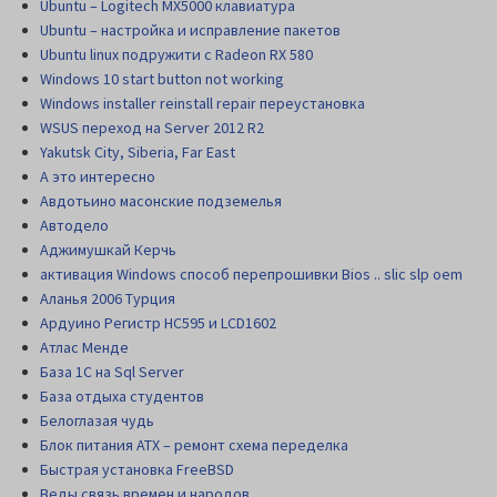
Ubuntu – Logitech MX5000 клавиатура
Ubuntu – настройка и исправление пакетов
Ubuntu linux подружити с Radeon RX 580
Windows 10 start button not working
Windows installer reinstall repair переустановка
WSUS переход на Server 2012 R2
Yakutsk City, Siberia, Far East
А это интересно
Авдотьино масонские подземелья
Автодело
Аджимушкай Керчь
активация Windows способ перепрошивки Bios .. slic slp oem
Аланья 2006 Турция
Ардуино Регистр НС595 и LCD1602
Атлас Менде
База 1С на Sql Server
База отдыха студентов
Белоглазая чудь
Блок питания АТХ – ремонт схема переделка
Быстрая установка FreeBSD
Веды связь времен и народов