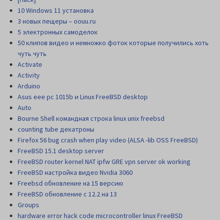
10 Windows 11 установка
3 новых пещеры – oouu.ru
5 электронных самоделок
50 клипов видео и немножко фоток которые получились хоть
чуть чуть
Activate
Activity
Arduino
Asus eee pc 1015b и Linux FreeBSD desktop
Auto
Bourne Shell командная строка linux unix freebsd
counting tube декатроны
Firefox 56 bug crash when play video (ALSA -lib OSS FreeBSD)
FreeBSD 15.1 desktop server
FreeBSD router kernel NAT ipfw GRE vpn server ok working
FreeBSD настройка видео Nvidia 3060
Freebsd обновление на 15 версию
FreeBSD обновление с 12.2 на 13
Groups
hardware error hack code microcontroller linux FreeBSD