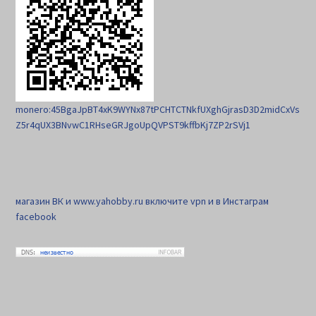
monero:45BgaJpBT4xK9WYNx87tPCHTCTNkfUXghGjrasD3D2midCxVs
Z5r4qUX3BNvwC1RHseGRJgoUpQVPST9kffbKj7ZP2rSVj1
магазин ВК и www.yahobby.ru включите vpn и в Инстаграм
facebook