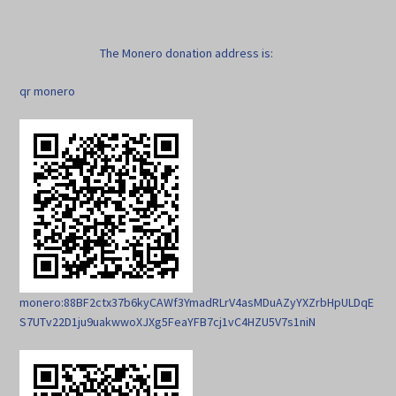
The Monero donation address is:
qr monero
monero:88BF2ctx37b6kyCAWf3YmadRLrV4asMDuAZyYXZrbHpULDqE
S7UTv22D1ju9uakwwoXJXg5FeaYFB7cj1vC4HZU5V7s1niN