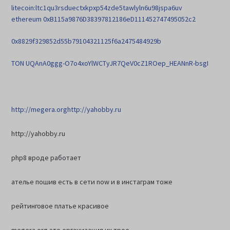
litecoin:ltc1qu3rsduectxkpxp54zde5tawlyln6u98jspa6uv
ethereum 0xB115a9876D38397812186eD111452747495052c2
0x8829f329852d55b79104321125f6a2475484929b
TON UQAnA0ggg-O7o4xoYlWCTyJR7QeV0cZ1ROep_HEANnR-bsgI
http://megera.org
http://yahobby.ru
http://yahobby.ru
php8 вроде работает
ателье пошив есть в сети now и в инстаграм тоже
рейтинговое платье красивое