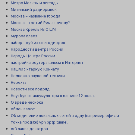
Метро Москвы и легенды
Митинский радиорынок
Москва – название города
Москва – третий Рим а почему?
Москва Кремль НЛО ШМ
Мурома племя
набор – куб из светодиодов
Народности центра России
Народы Центра России
настройка роутера шлюза в Интернет
Нашли Янтарную Комнату
Немножко звуковой техники
Нерехта
Новости все подряд
Ноутбук от аккумулятора в машине 12 вольт.
О вреде чеснока
обмен валют
Объединение локальных сетей в одну (например офис и
точка продаж) vpn pptp tunnel
ог3 лампа декатрон