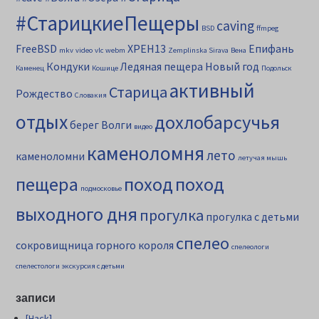
#СтарицкиеПещеры
caving
BSD
ffmpeg
FreeBSD
XPEH13
Епифань
mkv
video
vlc
webm
Zemplinska Sirava
Вена
Кондуки
Ледяная пещера
Новый год
Каменец
Кошице
Подольск
активный
Старица
Рождество
Словакия
отдых
дохлобарсучья
берег Волги
видео
каменоломня
лето
каменоломни
летучая мышь
пещера
поход
поход
подмосковье
выходного дня
прогулка
прогулка с детьми
спелео
сокровищница горного короля
спелеологи
спелестологи
экскурсия с детьми
записи
[Hack]