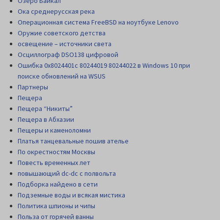
Озеро Байкал
Ока среднерусская река
Операционная система FreeBSD на ноутбуке Lenovo
Оружие советского детства
освещение – источники света
Осциллограф DSO138 цифровой
Ошибка 0x8024401c 80244019 80244022 в Windows 10 при
поиске обновлений на WSUS
Партнеры
Пещера
Пещера “Никиты”
Пещера в Абхазии
Пещеры и каменоломни
Платья танцевальные пошив ателье
По окрестностям Москвы
Повесть временных лет
повышающий dc-dc с полвольта
Подборка найдено в сети
Подземные воды и всякая мистика
Политика шпионы и чипы
Польза от горячей ванны