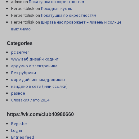
admin
on
Покатушка по окрестностям
Herbertblisk
on
Походная кухня.
Herbertblisk
on
Покатушка по окрестностям
Herbertblisk
on
Шиpава нас провожает – ливень и солнце
выглянуло
Categories
pc server
www веб дизайн кодинг
ардуино и электроника
Без рубрики
море дайвинг квадроциклы
найдено в сети ( или ссылки)
разное
Словакия лето 2014
https://vk.com/club40980660
Register
Log in
Entries feed