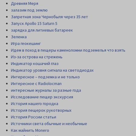
Древняя Меря
залазим под землю
Запретная зона Чернобыля через 35 лет
Запуск Apollo 15 Saturn 5
зарядка для литиевых батареек
Зеленка
Игра геокешинг
Идем в поход в пещеры каменоломни подземелья что взять
Из-за острова на стрежень
Индикатор кошачий глаз
Индикатор уровня сигнала на светодиодах
Интересное – подземка и не только
Интересное с Radiolocman
интересные журналы за разные года
Исследование пещер экскурсия
История нашего городка
История пещерок рукотворных
История России статьи
Источники света обычные и необычные
Как майнить Monero