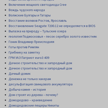
Включение мощного светодиода Cree
Вождь чудского народа
Волжские Булгары и Татары
Восстание волхвов Ростов, Ярославль
Восстановление Seagate 7200.12 не определяется в BIOS
Вылазка на природу – Тульские озера
геология Подмосковья – песок серебро золото известняк
Гоник Владимир Преисподняя
Готы против Римлян
Грибнику на заметку
ГРМ УАЗ Патриот euro3 409
Дачное строительство и загородный дом
Дачное строительство и загородный дом
Дачный домик
Денежка не только хакерам
десульфатация свинцового аккумулятора
Добыча камня – история
Дом строят из дерева – почему?
Домодедово – краеведение
Домодедовские пещеры Никиты