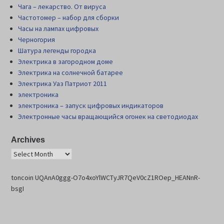
Чага – лекарство. От вируса
Частотомер – набор для сборки
Часы на лампах цифровых
Черногория
Шатура легенды городка
Электрика в загородном доме
Электрика на солнечной батарее
Электрика Уаз Патриот 2011
электроника
электроника – запуск цифровых индикаторов
Электронные часы вращающийся огонек на светодиодах
Archives
toncoin UQAnA0ggg-O7o4xoYlWCTyJR7QeV0cZ1ROep_HEANnR-
bsgI