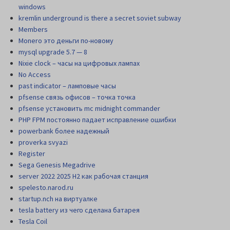
windows
kremlin underground is there a secret soviet subway
Members
Monero это деньги по-новому
mysql upgrade 5.7 — 8
Nixie clock – часы на цифровых лампах
No Access
past indicator – ламповые часы
pfsense связь офисов – точка точка
pfsense установить mc midnight commander
PHP FPM постоянно падает исправление ошибки
powerbank более надежный
proverka svyazi
Register
Sega Genesis Megadrive
server 2022 2025 H2 как рабочая станция
spelesto.narod.ru
startup.nch на виртуалке
tesla battery из чего сделана батарея
Tesla Coil