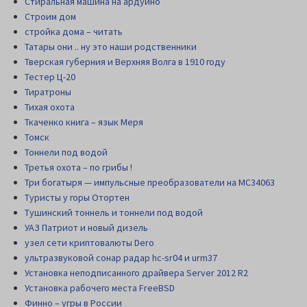
Стиральная машина на ардуино
Строим дом
стройка дома – читать
Татары они .. ну это наши родственники
Тверская губерния и Верхняя Волга в 1910 году
Тестер Ц-20
Тиратроны
Тихая охота
Ткаченко книга – язык Меря
Томск
Тоннели под водой
Третья охота – по грибы !
Три богатыря — импульсные преобразователи на MC34063
Туристы у горы Отортен
Тушинский тоннель и тоннели под водой
УАЗ Патриот и новый дизель
узел сети криптовалюты Dero
ультразвуковой сонар радар hc-sr04 и urm37
Установка неподписанного драйвера Server 2012 R2
Установка рабочего места FreeBSD
Финно – угры в России