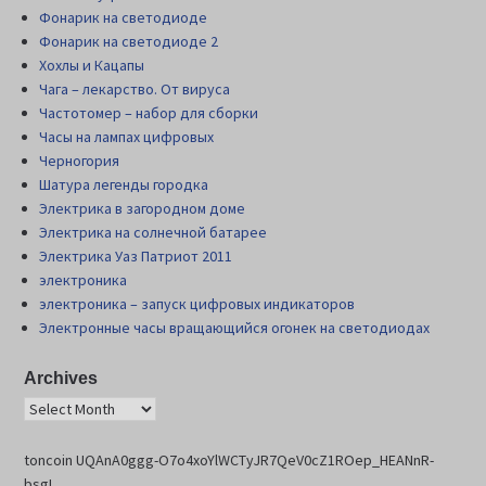
Фонарик на светодиоде
Фонарик на светодиоде 2
Хохлы и Кацапы
Чага – лекарство. От вируса
Частотомер – набор для сборки
Часы на лампах цифровых
Черногория
Шатура легенды городка
Электрика в загородном доме
Электрика на солнечной батарее
Электрика Уаз Патриот 2011
электроника
электроника – запуск цифровых индикаторов
Электронные часы вращающийся огонек на светодиодах
Archives
toncoin UQAnA0ggg-O7o4xoYlWCTyJR7QeV0cZ1ROep_HEANnR-
bsgI