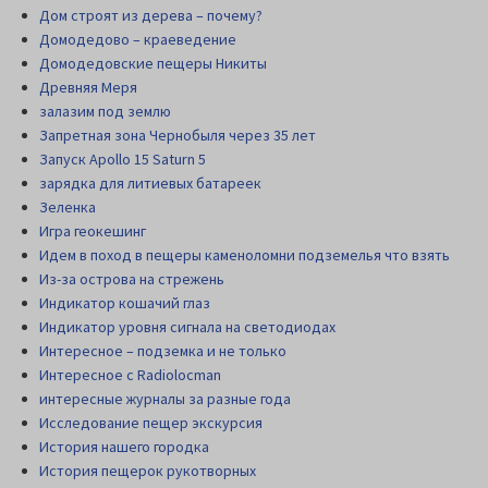
Дом строят из дерева – почему?
Домодедово – краеведение
Домодедовские пещеры Никиты
Древняя Меря
залазим под землю
Запретная зона Чернобыля через 35 лет
Запуск Apollo 15 Saturn 5
зарядка для литиевых батареек
Зеленка
Игра геокешинг
Идем в поход в пещеры каменоломни подземелья что взять
Из-за острова на стрежень
Индикатор кошачий глаз
Индикатор уровня сигнала на светодиодах
Интересное – подземка и не только
Интересное с Radiolocman
интересные журналы за разные года
Исследование пещер экскурсия
История нашего городка
История пещерок рукотворных