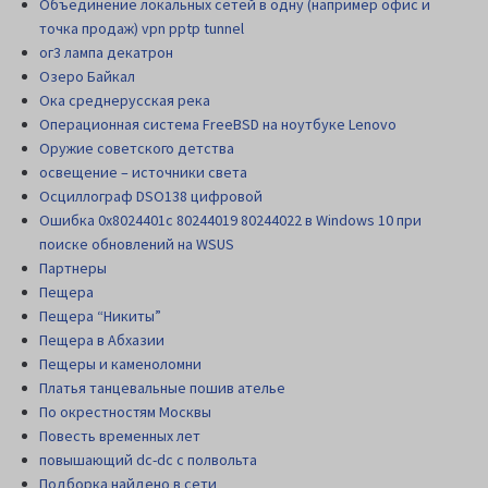
Объединение локальных сетей в одну (например офис и
точка продаж) vpn pptp tunnel
ог3 лампа декатрон
Озеро Байкал
Ока среднерусская река
Операционная система FreeBSD на ноутбуке Lenovo
Оружие советского детства
освещение – источники света
Осциллограф DSO138 цифровой
Ошибка 0x8024401c 80244019 80244022 в Windows 10 при
поиске обновлений на WSUS
Партнеры
Пещера
Пещера “Никиты”
Пещера в Абхазии
Пещеры и каменоломни
Платья танцевальные пошив ателье
По окрестностям Москвы
Повесть временных лет
повышающий dc-dc с полвольта
Подборка найдено в сети