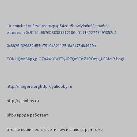
litecoin:ltc1qu3rsduectxkpxp54zde5tawlyln6u98jspa6uv
ethereum 0xB115a9876D38397812186eD111452747495052c2
0x8829f329852d55b79104321125f6a2475484929b
TON UQAnA0ggg-O7o4xoYlWCTyJR7QeV0cZ1ROep_HEANnR-bsgI
http://megera.org
http://yahobby.ru
http://yahobby.ru
php8 вроде работает
ателье пошив есть в сети now и в инстаграм тоже