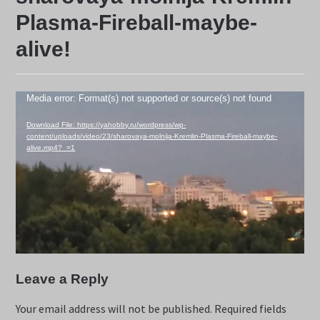
Plasma-Fireball-maybe-
alive!
Video
Media error: Format(s) not supported or source(s) not found
Player
Download File: https://yahobby.ru/wordpress/wp-
content/uploads/video/23/sharovaya-molnija-Kremlin-Plasma-Fireball-maybe-
alive.mp4?_=1
Leave a Reply
Your email address will not be published.
Required fields