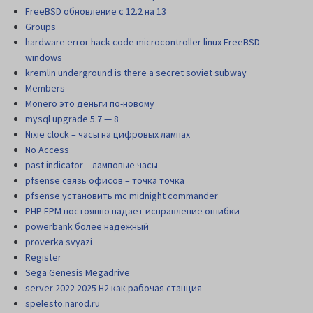
FreeBSD обновление с 12.2 на 13
Groups
hardware error hack code microcontroller linux FreeBSD
windows
kremlin underground is there a secret soviet subway
Members
Monero это деньги по-новому
mysql upgrade 5.7 — 8
Nixie clock – часы на цифровых лампах
No Access
past indicator – ламповые часы
pfsense связь офисов – точка точка
pfsense установить mc midnight commander
PHP FPM постоянно падает исправление ошибки
powerbank более надежный
proverka svyazi
Register
Sega Genesis Megadrive
server 2022 2025 H2 как рабочая станция
spelesto.narod.ru