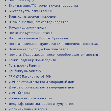
Блок питания АТХ – ремонт схема переделка
Быстрая установка FreeBSD
Веды связь времен и народов
Включение мощного светодиода Cree
Вождь чудского народа
Волжские Булгары и Татары
Восстание волхвов Ростов, Ярославль
Восстановление Seagate 7200.12 не определяется в BIOS
Вылазка на природу – Тульские озера
геология Подмосковья – песок серебро золото известняк
Гоник Владимир Преисподняя
Готы против Римлян
Грибнику на заметку
ГРМ УАЗ Патриот euro3 409
Дачное строительство и загородный дом
Дачное строительство и загородный дом
Дачный домик
Денежка не только хакерам
десульфатация свинцового аккумулятора
Добыча камня – история