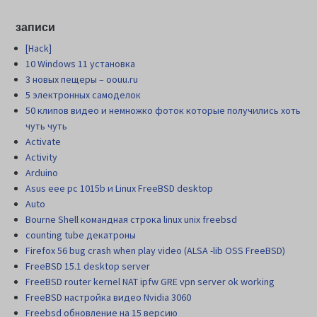
записи
[Hack]
10 Windows 11 установка
3 новых пещеры – oouu.ru
5 электронных самоделок
50 клипов видео и немножко фоток которые получились хоть
чуть чуть
Activate
Activity
Arduino
Asus eee pc 1015b и Linux FreeBSD desktop
Auto
Bourne Shell командная строка linux unix freebsd
counting tube декатроны
Firefox 56 bug crash when play video (ALSA -lib OSS FreeBSD)
FreeBSD 15.1 desktop server
FreeBSD router kernel NAT ipfw GRE vpn server ok working
FreeBSD настройка видео Nvidia 3060
Freebsd обновление на 15 версию