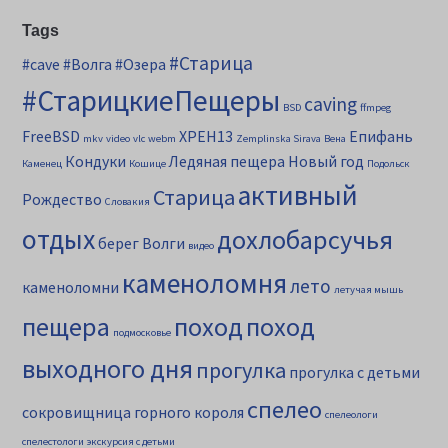
Tags
#Старица
#cave
#Волга
#Озера
#СтарицкиеПещеры
caving
BSD
ffmpeg
FreeBSD
XPEH13
Епифань
mkv
video
vlc
webm
Zemplinska Sirava
Вена
Кондуки
Ледяная пещера
Новый год
Каменец
Кошице
Подольск
активный
Старица
Рождество
Словакия
отдых
дохлобарсучья
берег Волги
видео
каменоломня
лето
каменоломни
летучая мышь
пещера
поход
поход
подмосковье
выходного дня
прогулка
прогулка с детьми
спелео
сокровищница горного короля
спелеологи
спелестологи
экскурсия с детьми