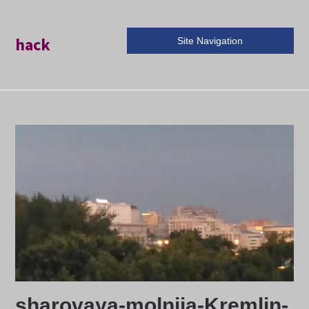
hack
Site Navigation
sharovaya-molnija-Kremlin-