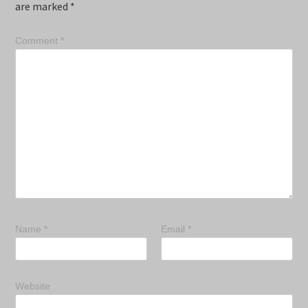
are marked
*
Comment
*
Name
*
Email
*
Website