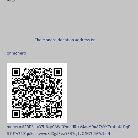
The Monero donation address is:
qr monero
monero:88BF2ctx37b6kyCAWf3YmadRLrV4asMDuAZyYXZrbHpULDqE
S7UTv22D1ju9uakwwoXJXg5FeaYFB7cj1vC4HZU5V7s1niN