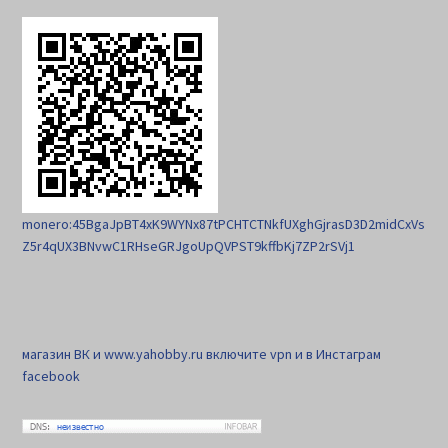
monero:45BgaJpBT4xK9WYNx87tPCHTCTNkfUXghGjrasD3D2midCxVs
Z5r4qUX3BNvwC1RHseGRJgoUpQVPST9kffbKj7ZP2rSVj1
магазин ВК и www.yahobby.ru включите vpn и в Инстаграм
facebook