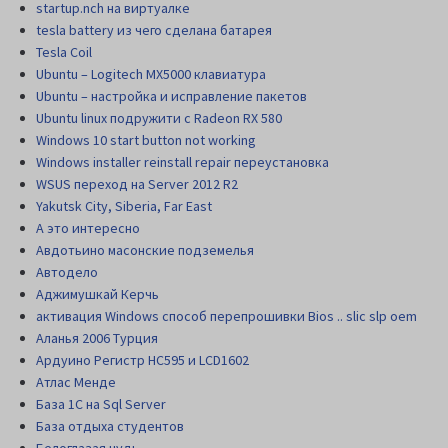
startup.nch на виртуалке
tesla battery из чего сделана батарея
Tesla Coil
Ubuntu – Logitech MX5000 клавиатура
Ubuntu – настройка и исправление пакетов
Ubuntu linux подружити с Radeon RX 580
Windows 10 start button not working
Windows installer reinstall repair переустановка
WSUS переход на Server 2012 R2
Yakutsk City, Siberia, Far East
А это интересно
Авдотьино масонские подземелья
Автодело
Аджимушкай Керчь
активация Windows способ перепрошивки Bios .. slic slp oem
Аланья 2006 Турция
Ардуино Регистр НС595 и LCD1602
Атлас Менде
База 1С на Sql Server
База отдыха студентов
Белоглазая чудь