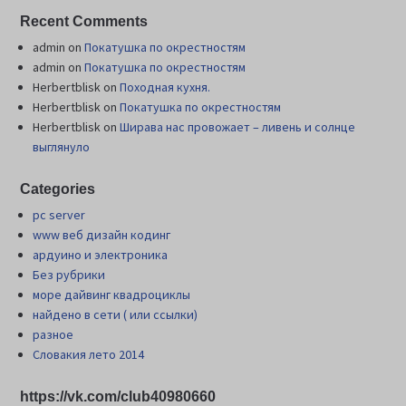
Recent Comments
admin
on
Покатушка по окрестностям
admin
on
Покатушка по окрестностям
Herbertblisk
on
Походная кухня.
Herbertblisk
on
Покатушка по окрестностям
Herbertblisk
on
Шиpава нас провожает – ливень и солнце
выглянуло
Categories
pc server
www веб дизайн кодинг
ардуино и электроника
Без рубрики
море дайвинг квадроциклы
найдено в сети ( или ссылки)
разное
Словакия лето 2014
https://vk.com/club40980660