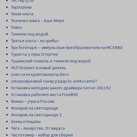
Тестер Ц-20
Тиратроны
Тихая охота
Ткаченко книга – язык Меря
Томск
Тоннели под водой
Третья охота – по грибы !
Три богатыря — импульсные преобразователи на MC34063
Туристы у горы Отортен
Тушинский тоннель и тоннели под водой
УАЗ Патриот и новый дизель
узел сети криптовалюты Dero
ультразвуковой сонар радар hc-sr04 и urm37
Установка неподписанного драйвера Server 2012 R2
Установка рабочего места FreeBSD
Финно – угры в России
Фонарик на светодиоде
Фонарик на светодиоде 2
Хохлы и Кацапы
Чага – лекарство. От вируса
Частотомер – набор для сборки