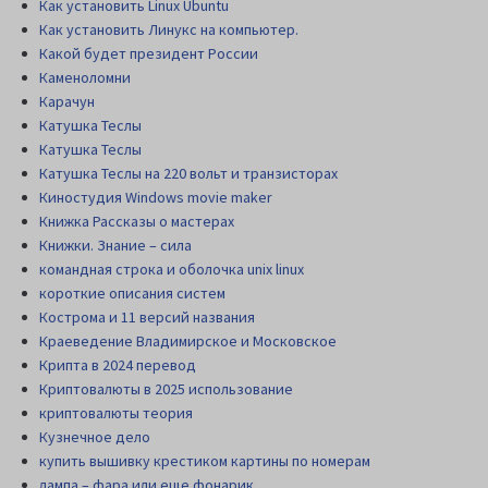
Как установить Linux Ubuntu
Как установить Линукс на компьютер.
Какой будет президент России
Каменоломни
Карачун
Катушка Теслы
Катушка Теслы
Катушка Теслы на 220 вольт и транзисторах
Киностудия Windows movie maker
Книжка Рассказы о мастерах
Книжки. Знание – сила
командная строка и оболочка unix linux
короткие описания систем
Кострома и 11 версий названия
Краеведение Владимирское и Московское
Крипта в 2024 перевод
Криптовалюты в 2025 использование
криптовалюты теория
Кузнечное дело
купить вышивку крестиком картины по номерам
лампа – фара или еще фонарик