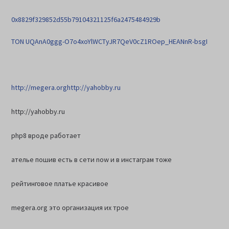
0x8829f329852d55b79104321125f6a2475484929b
TON UQAnA0ggg-O7o4xoYlWCTyJR7QeV0cZ1ROep_HEANnR-bsgI
http://megera.org
http://yahobby.ru
http://yahobby.ru
php8 вроде работает
ателье пошив есть в сети now и в инстаграм тоже
рейтинговое платье красивое
megera.org это организация их трое