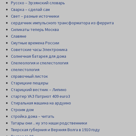
Русско – Эрзянский словарь
Сварка – сделай сам
Свет – разные источники
сердечник импульсного трансформатора из феррита
Силикаты теперь Москва
Славяне
Смутные времена России
Советские часы Электроника
Солнечная батарея для дома
Спелеология и спелестология
спелестология
справочный листок
Старицкие пещеры
Старицкий вестник – Липино
стартер УАЗ Патриот 409 euro3
Стиральная машина на ардуино
Строим дом
стройка дома – читать
Татары они .. ну это наши родственники
Тверская губерния и Верхняя Волга в 1910 году