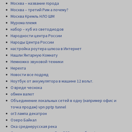
Москва – название города
Москва – третий Рим а почему?
Москва Кремль НЛО ШМ
Мурома племя
набор – куб из светодиодов
Народности центра России
Народы Центра России
настройка роутера шлюза в Интернет
Нашли Янтарную Комнату
Немножко звуковой техники
Нерехта
Новости все подряд
Ноутбук от аккумулятора в машине 12 вольт.
О вреде чеснока
обмен валют
Объединение локальных сетей в одну (например офис и
точка продаж) vpn pptp tunnel
ог3 лампа декатрон
Озеро Байкал
Ока среднерусская река