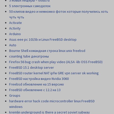
3 новых пещеры – oouu.ru
5 электронных самоделок
50 клипов видео и немножко фоток которые получились хоть
чуть чуть
Activate
Activity
Arduino
Asus eee pc 1015b и Linux FreeBSD desktop
Auto
Bourne Shell командная строка linux unix freebsd
counting tube декатроны
Firefox 56 bug crash when play video (ALSA -lib OSS FreeBSD)
FreeBSD 15.1 desktop server
FreeBSD router kernel NAT ipfw GRE vpn server ok working
FreeBSD настройка видео Nvidia 3060
Freebsd обновление на 15 версию
FreeBSD обновление с 12.2 на 13
Groups
hardware error hack code microcontroller linux FreeBSD
windows
kremlin underground is there a secret soviet subway