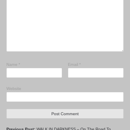
Name
*
Email
*
Website
Previous Post:
WALK IN DARKNESS – On The Road To