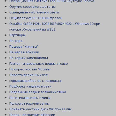
Операционная система FreeBSD на ноутбуке Lenovo
Оружие советского детства
освещение – источники света
Осциллограф DSO138 цифровой
Ошибка 0x8024401c 80244019 80244022 в Windows 10 при
поиске обновлений на WSUS
Партнеры
Пещера
Пещера “Никиты”
Пещера в Абхазии
Пещеры и каменоломни
Платья танцевальные пошив ателье
По окрестностям Москвы
Повесть временных лет
повышающий dc-dc с полвольта
Подборка найдено в сети
Подземные воды и всякая мистика
Политика шпионы и чипы
Польза от горячей ванны
Поменять жесткий диск Windows Linux
Порох – появление в России