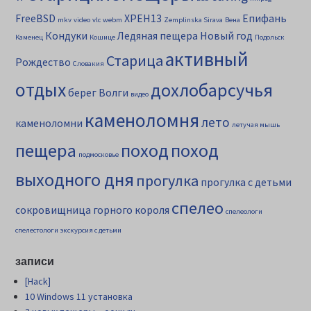
FreeBSD
XPEH13
Епифань
mkv
video
vlc
webm
Zemplinska Sirava
Вена
Кондуки
Ледяная пещера
Новый год
Каменец
Кошице
Подольск
активный
Старица
Рождество
Словакия
отдых
дохлобарсучья
берег Волги
видео
каменоломня
лето
каменоломни
летучая мышь
пещера
поход
поход
подмосковье
выходного дня
прогулка
прогулка с детьми
спелео
сокровищница горного короля
спелеологи
спелестологи
экскурсия с детьми
записи
[Hack]
10 Windows 11 установка