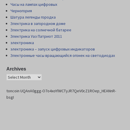
Часы на лампах цифровых
Черногория
Шатура легенды городка
Электрика в загородном доме
Электрика на солнечной батарее
Электрика Уаз Патриот 2011
электроника
электроника – запуск цифровых индикаторов
Электронные часы вращающийся огонек на светодиодах
Archives
toncoin UQAnA0ggg-O7o4xoYlWCTyJR7QeV0cZ1ROep_HEANnR-
bsgI