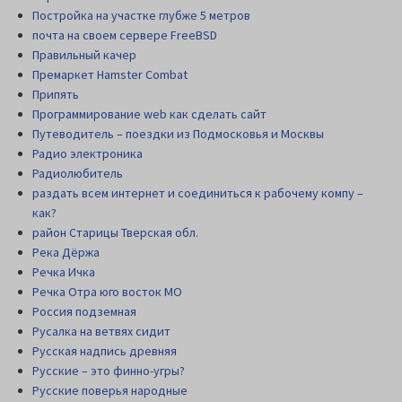
Постройка на участке глубже 5 метров
почта на своем сервере FreeBSD
Правильный качер
Премаркет Hamster Combat
Припять
Программирование web как сделать сайт
Путеводитель – поездки из Подмосковья и Москвы
Радио электроника
Радиолюбитель
раздать всем интернет и соединиться к рабочему компу –
как?
район Старицы Тверская обл.
Река Дёржа
Речка Ичка
Речка Отра юго восток МО
Россия подземная
Русалка на ветвях сидит
Русская надпись древняя
Русские – это финно-угры?
Русские поверья народные