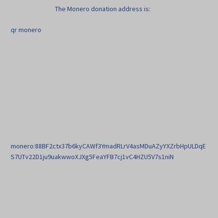
The Monero donation address is:
qr monero
monero:88BF2ctx37b6kyCAWf3YmadRLrV4asMDuAZyYXZrbHpULDqE
S7UTv22D1ju9uakwwoXJXg5FeaYFB7cj1vC4HZU5V7s1niN