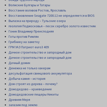
Волжские Булгары и Татары
Восстание волхвов Ростов, Ярославль
Восстановление Seagate 7200.12 не определяется в BIOS
Вылазка на природу – Тульские озера
геология Подмосковья – песок серебро золото известняк
Гоник Владимир Преисподняя
Готы против Римлян
Грибнику на заметку
ГРМ УАЗ Патриот euro3 409
Дачное строительство и загородный дом
Дачное строительство и загородный дом
Дачный домик
Денежка не только хакерам
десульфатация свинцового аккумулятора
Добыча камня – история
Дом строят из дерева – почему?
Домодедово – краеведение
Домодедовские пещеры Никиты
Древняя Меря
залазим под землю