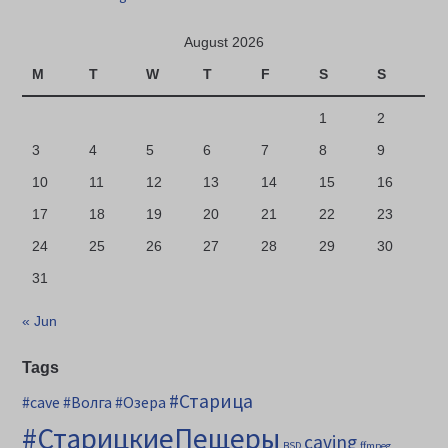
August 2026
M
T
W
T
F
S
S
1
2
3
4
5
6
7
8
9
10
11
12
13
14
15
16
17
18
19
20
21
22
23
24
25
26
27
28
29
30
31
« Jun
Tags
#Старица
#cave
#Волга
#Озера
#СтарицкиеПещеры
caving
BSD
ffmpeg