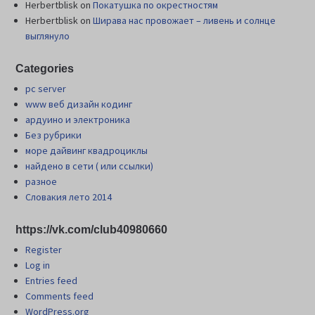
Herbertblisk
on
Покатушка по окрестностям
Herbertblisk
on
Шиpава нас провожает – ливень и солнце
выглянуло
Categories
pc server
www веб дизайн кодинг
ардуино и электроника
Без рубрики
море дайвинг квадроциклы
найдено в сети ( или ссылки)
разное
Словакия лето 2014
https://vk.com/club40980660
Register
Log in
Entries feed
Comments feed
WordPress.org