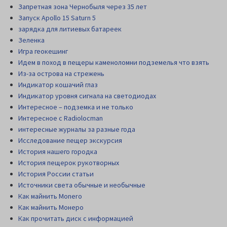
Запретная зона Чернобыля через 35 лет
Запуск Apollo 15 Saturn 5
зарядка для литиевых батареек
Зеленка
Игра геокешинг
Идем в поход в пещеры каменоломни подземелья что взять
Из-за острова на стрежень
Индикатор кошачий глаз
Индикатор уровня сигнала на светодиодах
Интересное – подземка и не только
Интересное с Radiolocman
интересные журналы за разные года
Исследование пещер экскурсия
История нашего городка
История пещерок рукотворных
История России статьи
Источники света обычные и необычные
Как майнить Monero
Как майнить Монеро
Как прочитать диск c информацией