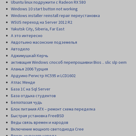
Ubuntu linux подружити с Radeon RX 580
Windows 10 start button not working
Windows installer reinstall repair переустановка
WSUS переход на Server 2012 R2
Yakutsk City, Siberia, Far East
А это интересно
Авдотьино масонские подземелья
Автодело
Аджимушкай Керчь
активация Windows способ перепрошивки Bios .. slic slp oem
Аланья 2006 Турция
Ардуино Регистр НС595 и LCD1602
Атлас Менде
База 1С на Sql Server
База отдыха студентов
Белоглазая чудь
Блок питания АТХ – ремонт схема переделка
Быстрая установка FreeBSD
Веды связь времен и народов
Включение мощного светодиода Cree
Вождь чудского народа