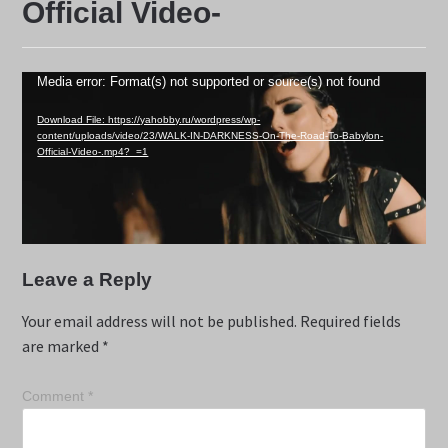
Official Video-
Video
Media error: Format(s) not supported or source(s) not found
Player
Download File: https://yahobby.ru/wordpress/wp-
content/uploads/video/23/WALK-IN-DARKNESS-On-The-Road-To-Babylon-
Official-Video-.mp4?_=1
Leave a Reply
Your email address will not be published.
Required fields
are marked
*
Comment
*