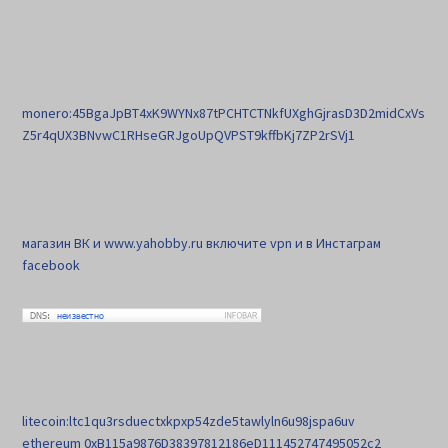
monero:45BgaJpBT4xK9WYNx87tPCHTCTNkfUXghGjrasD3D2midCxVs
Z5r4qUX3BNvwC1RHseGRJgoUpQVPST9kffbKj7ZP2rSVj1
магазин ВК и www.yahobby.ru включите vpn и в Инстаграм
facebook
litecoin:ltc1qu3rsduectxkpxp54zde5tawlyln6u98jspa6uv
ethereum 0xB115a9876D38397812186eD111452747495052c2