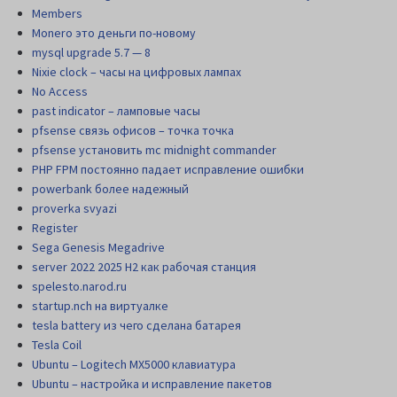
Members
Monero это деньги по-новому
mysql upgrade 5.7 — 8
Nixie clock – часы на цифровых лампах
No Access
past indicator – ламповые часы
pfsense связь офисов – точка точка
pfsense установить mc midnight commander
PHP FPM постоянно падает исправление ошибки
powerbank более надежный
proverka svyazi
Register
Sega Genesis Megadrive
server 2022 2025 H2 как рабочая станция
spelesto.narod.ru
startup.nch на виртуалке
tesla battery из чего сделана батарея
Tesla Coil
Ubuntu – Logitech MX5000 клавиатура
Ubuntu – настройка и исправление пакетов